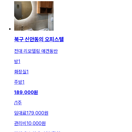
북구 신안동의 오피스텔
전대 리모델링 애견동반
방
1
화장실
1
주방
1
189,000
원
/
1주
임대료
179,000원
관리비
10,000원