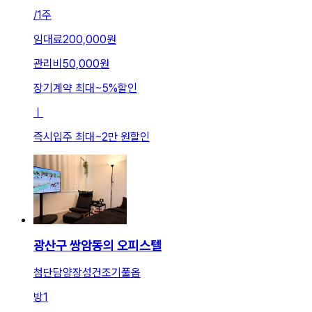
/
1주
임대료
200,000원
관리비
50,000원
장기계약 최대
~
5
%
할인
ㅣ
즉시입주 최대
~
2만 원
할인
광산구 쌍암동의 오피스텔
첨단담양장성건조기풀옵
방
1