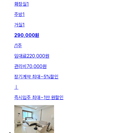
화장실
1
주방
1
거실
1
290,000
원
/
1주
임대료
220,000원
관리비
70,000원
장기계약 최대
~
5
%
할인
ㅣ
즉시입주 최대
~
1만 원
할인