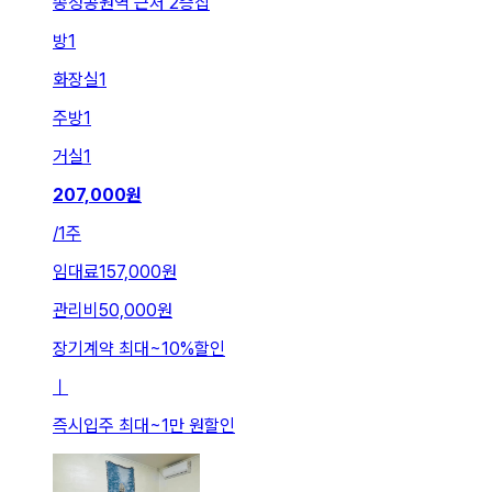
송정공원역 근처 2층집
방
1
화장실
1
주방
1
거실
1
207,000
원
/
1주
임대료
157,000원
관리비
50,000원
장기계약 최대
~
10
%
할인
ㅣ
즉시입주 최대
~
1만 원
할인