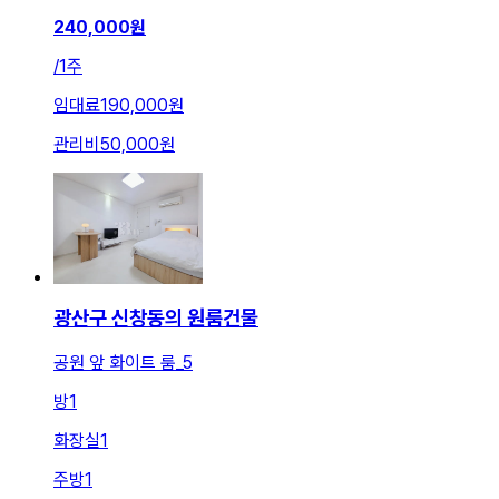
240,000
원
/
1주
임대료
190,000원
관리비
50,000원
광산구 신창동의 원룸건물
공원 앞 화이트 룸_5
방
1
화장실
1
주방
1