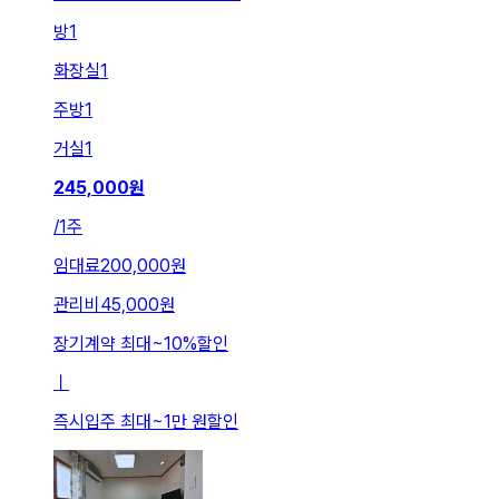
방
1
화장실
1
주방
1
거실
1
245,000
원
/
1주
임대료
200,000원
관리비
45,000원
장기계약 최대
~
10
%
할인
ㅣ
즉시입주 최대
~
1만 원
할인