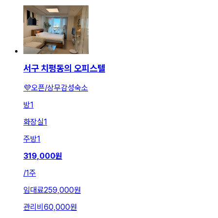
서구 치평동의 오피스텔
💜오픈/상무감성숙소
방
1
화장실
1
주방
1
319,000
원
/
1주
임대료
259,000원
관리비
60,000원