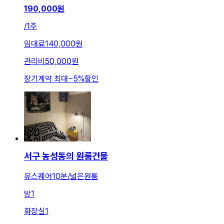
190,000
원
/
1주
임대료
140,000원
관리비
50,000원
장기계약 최대
~
5
%
할인
서구 농성동의 원룸건물
유스퀘어10분/넓은원룸
방
1
화장실
1