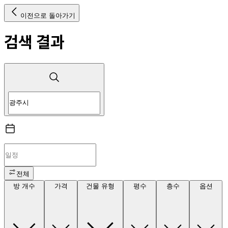
이전으로 돌아가기
검색 결과
전체
방 개수
가격
건물 유형
평수
층수
옵션