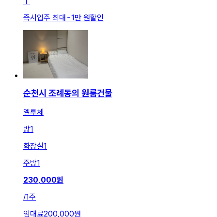
ㅣ
즉시입주 최대
~
1만 원
할인
순천시 조례동의 원룸건물
엘루체
방
1
화장실
1
주방
1
230,000
원
/
1주
임대료
200,000원