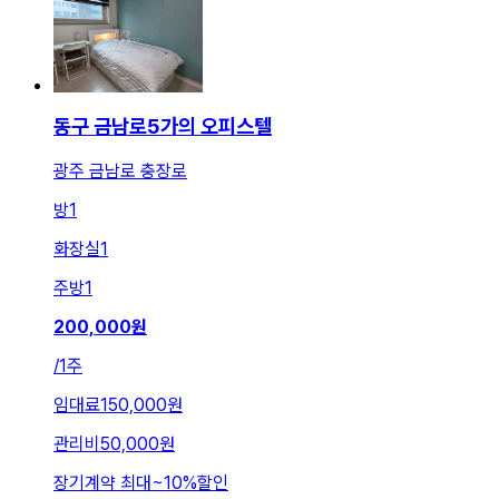
동구 금남로5가의 오피스텔
광주 금남로 충장로
방
1
화장실
1
주방
1
200,000
원
/
1주
임대료
150,000원
관리비
50,000원
장기계약 최대
~
10
%
할인