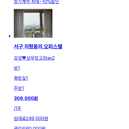
장기계약 최대
~
10
%
할인
서구 치평동의 오피스텔
감성🧡상무망고Stay2
방
1
화장실
1
주방
1
309,000
원
/
1주
임대료
249,000원
관리비
60,000원