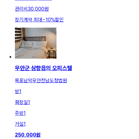
관리비
30,000원
장기계약 최대
~
10
%
할인
무안군 삼향읍의 오피스텔
목포남악무안전남도청법원
방
1
화장실
1
주방
1
거실
1
250,000
원