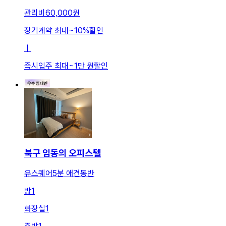
관리비
60,000원
장기계약 최대
~
10
%
할인
ㅣ
즉시입주 최대
~
1만 원
할인
북구 임동의 오피스텔
유스퀘어5분 애견동반
방
1
화장실
1