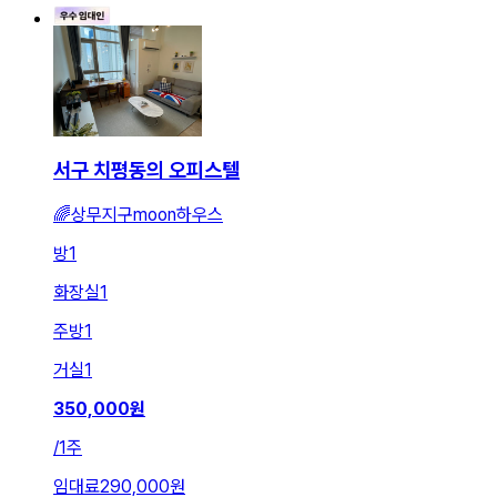
서구 치평동의 오피스텔
🌈상무지구moon하우스
방
1
화장실
1
주방
1
거실
1
350,000
원
/
1주
임대료
290,000원