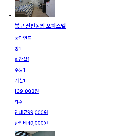
북구 신안동의 오피스텔
굿마인드
방
1
화장실
1
주방
1
거실
1
139,000
원
/
1주
임대료
99,000원
관리비
40,000원