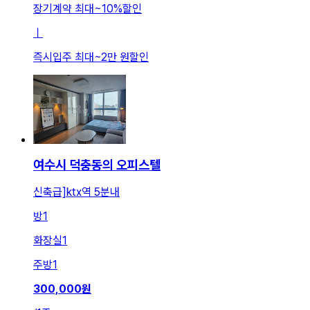
장기계약 최대
~
10
%
할인
ㅣ
즉시입주 최대
~
2만 원
할인
여수시 덕충동의 오피스텔
신축급]ktx역 5분내
방
1
화장실
1
주방
1
300,000
원