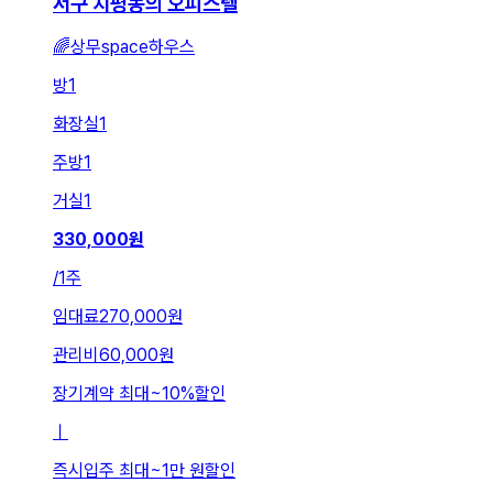
서구 치평동의 오피스텔
🌈상무space하우스
방
1
화장실
1
주방
1
거실
1
330,000
원
/
1주
임대료
270,000원
관리비
60,000원
장기계약 최대
~
10
%
할인
ㅣ
즉시입주 최대
~
1만 원
할인