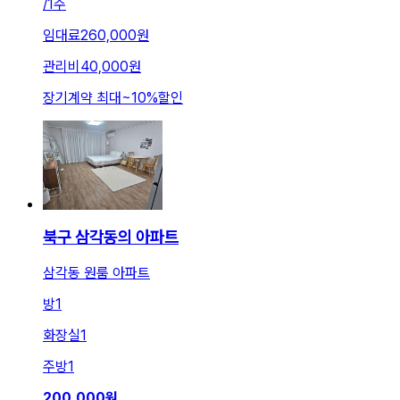
/
1주
임대료
260,000원
관리비
40,000원
장기계약 최대
~
10
%
할인
북구 삼각동의 아파트
삼각동 원룸 아파트
방
1
화장실
1
주방
1
200,000
원