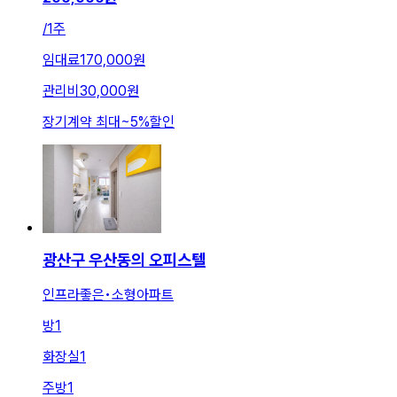
/
1주
임대료
170,000원
관리비
30,000원
장기계약 최대
~
5
%
할인
광산구 우산동의 오피스텔
인프라좋은•소형아파트
방
1
화장실
1
주방
1