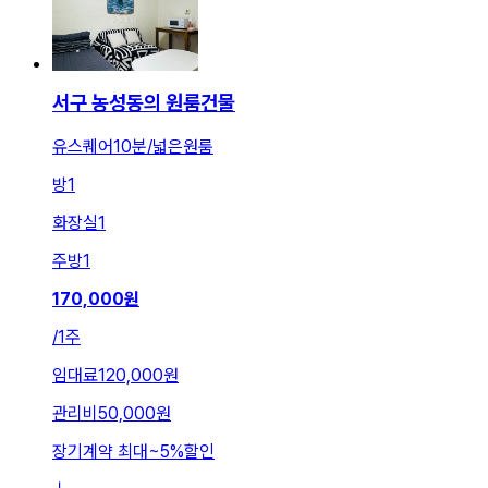
서구 농성동의 원룸건물
유스퀘어10분/넓은원룸
방
1
화장실
1
주방
1
170,000
원
/
1주
임대료
120,000원
관리비
50,000원
장기계약 최대
~
5
%
할인