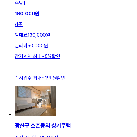
주방
1
180,000
원
/
1주
임대료
130,000원
관리비
50,000원
장기계약 최대
~
5
%
할인
ㅣ
즉시입주 최대
~
1만 원
할인
광산구 소촌동의 상가주택