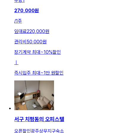
주방
1
270,000
원
/
1주
임대료
220,000원
관리비
50,000원
장기계약 최대
~
10
%
할인
ㅣ
즉시입주 최대
~
1만 원
할인
서구 치평동의 오피스텔
오픈할인광주상무지구숙소