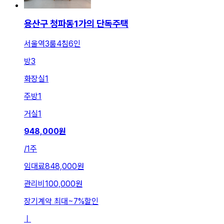
용산구 청파동1가의 단독주택
서울역3룸4침6인
방
3
화장실
1
주방
1
거실
1
948,000
원
/
1주
임대료
848,000원
관리비
100,000원
장기계약 최대
~
7
%
할인
ㅣ