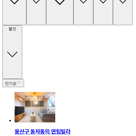
할인
인기순
용산구 동자동의 연립빌라