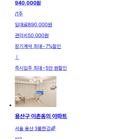
940,000
원
/
1주
임대료
890,000원
관리비
50,000원
장기계약 최대
~
7
%
할인
ㅣ
즉시입주 최대
~
5만 원
할인
용산구 이촌동의 아파트
서울 용산 3룸한강🌈