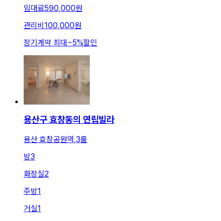
임대료
590,000원
관리비
100,000원
장기계약 최대
~
5
%
할인
용산구 효창동의 연립빌라
용산 효창공원역,3룸
방
3
화장실
2
주방
1
거실
1