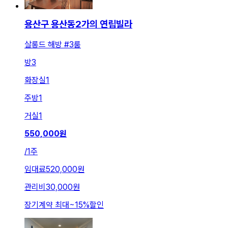
용산구 용산동2가의 연립빌라
살롱드 해방 #3룸
방
3
화장실
1
주방
1
거실
1
550,000
원
/
1주
임대료
520,000원
관리비
30,000원
장기계약 최대
~
15
%
할인