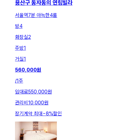
용산구 동자동의 연립빌라
서울역7분 아늑한4룸
방
4
화장실
2
주방
1
거실
1
560,000
원
/
1주
임대료
550,000원
관리비
10,000원
장기계약 최대
~
8
%
할인