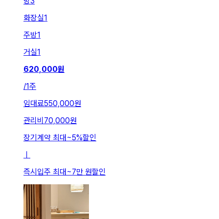
방
3
화장실
1
주방
1
거실
1
620,000
원
/
1주
임대료
550,000원
관리비
70,000원
장기계약 최대
~
5
%
할인
ㅣ
즉시입주 최대
~
7만 원
할인