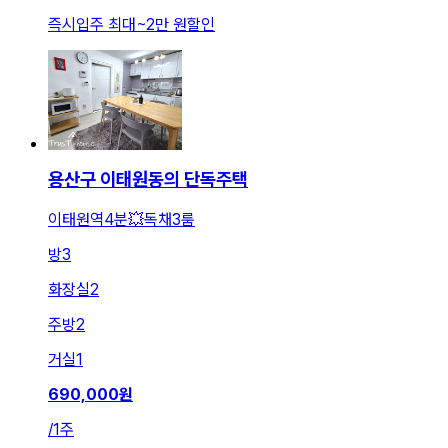
즉시입주 최대
~
2만 원
할인
용산구 이태원동의 단독주택
이태원역4분💥독채3룸
방
3
화장실
2
주방
2
거실
1
690,000
원
/
1주