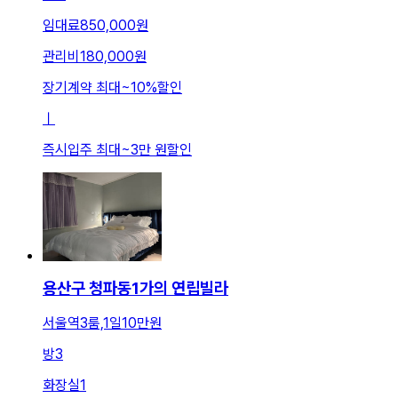
임대료
850,000원
관리비
180,000원
장기계약 최대
~
10
%
할인
ㅣ
즉시입주 최대
~
3만 원
할인
용산구 청파동1가의 연립빌라
서울역3룸,1일10만원
방
3
화장실
1