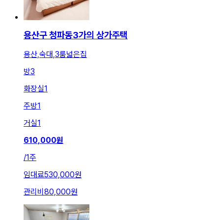
용산구 청파동3가의 상가주택
용산,숙대,3룸넓은집
방
3
화장실
1
주방
1
거실
1
610,000
원
/
1주
임대료
530,000원
관리비
80,000원