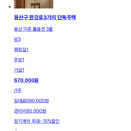
용산구 한강로3가의 단독주택
용산 이촌 풀옵션 3룸
방
3
화장실
1
주방
1
거실
1
670,000
원
/
1주
임대료
590,000원
관리비
80,000원
장기계약 최대
~
15
%
할인