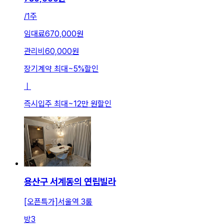
/
1주
임대료
670,000원
관리비
60,000원
장기계약 최대
~
5
%
할인
ㅣ
즉시입주 최대
~
12만 원
할인
용산구 서계동의 연립빌라
[오픈특가]서울역 3룸
방
3