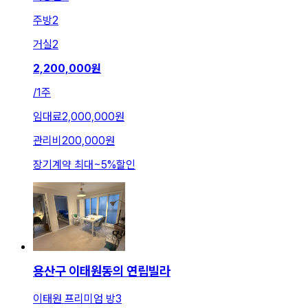
주방
2
거실
2
2,200,000
원
/
1주
임대료
2,000,000원
관리비
200,000원
장기계약 최대
~
5
%
할인
용산구 이태원동의 연립빌라
이태원 프리미엄 방3