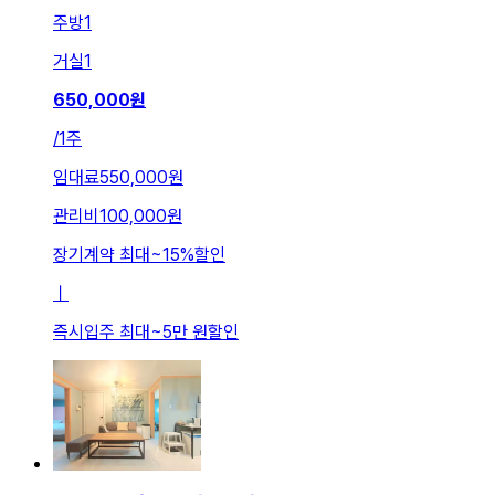
주방
1
거실
1
650,000
원
/
1주
임대료
550,000원
관리비
100,000원
장기계약 최대
~
15
%
할인
ㅣ
즉시입주 최대
~
5만 원
할인