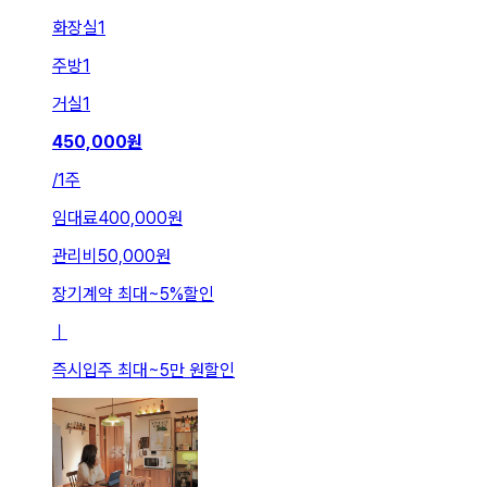
화장실
1
주방
1
거실
1
450,000
원
/
1주
임대료
400,000원
관리비
50,000원
장기계약 최대
~
5
%
할인
ㅣ
즉시입주 최대
~
5만 원
할인