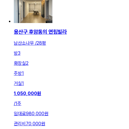
용산구 후암동의 연립빌라
남산소나무 /28평
방
3
화장실
2
주방
1
거실
1
1,050,000
원
/
1주
임대료
980,000원
관리비
70,000원