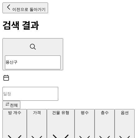
이전으로 돌아가기
검색 결과
전체
방 개수
가격
건물 유형
평수
층수
옵션