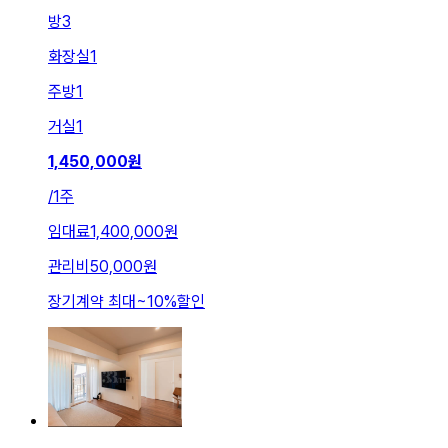
방
3
화장실
1
주방
1
거실
1
1,450,000
원
/
1주
임대료
1,400,000원
관리비
50,000원
장기계약 최대
~
10
%
할인