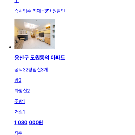
ㅣ
즉시입주 최대
~
3만 원
할인
용산구 도원동의 아파트
공덕32평침실3개
방
3
화장실
2
주방
1
거실
1
1,030,000
원
/
1주