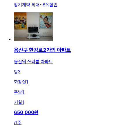
장기계약 최대
~
8
%
할인
용산구 한강로2가의 아파트
용산역 쓰리룸 아파트
방
3
화장실
1
주방
1
거실
1
650,000
원
/
1주