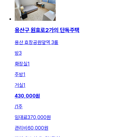
용산구 원효로2가의 단독주택
용산 효창공원앞역 3룸
방
3
화장실
1
주방
1
거실
1
430,000
원
/
1주
임대료
370,000원
관리비
60,000원