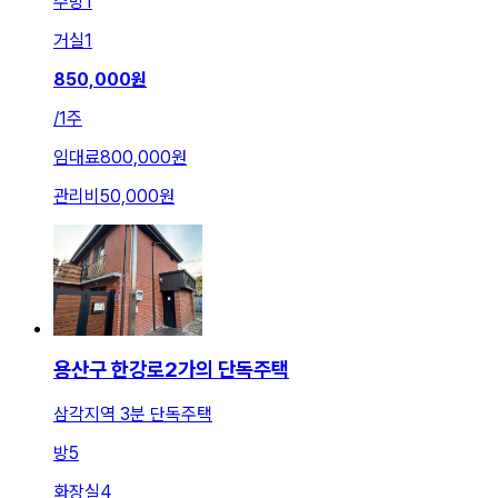
주방
1
거실
1
850,000
원
/
1주
임대료
800,000원
관리비
50,000원
용산구 한강로2가의 단독주택
삼각지역 3분 단독주택
방
5
화장실
4