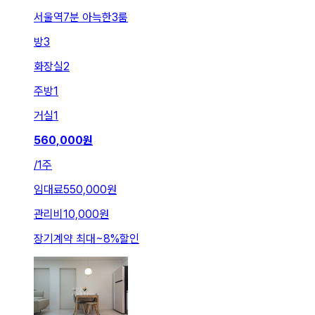
서울역7분 아늑한3룸
방
3
화장실
2
주방
1
거실
1
560,000
원
/
1주
임대료
550,000원
관리비
10,000원
장기계약 최대
~
8
%
할인