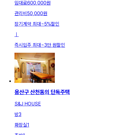
임대료
600,000원
관리비
50,000원
장기계약 최대
~
5
%
할인
ㅣ
즉시입주 최대
~
3만 원
할인
용산구 산천동의 단독주택
S&J HOUSE
방
3
화장실
1