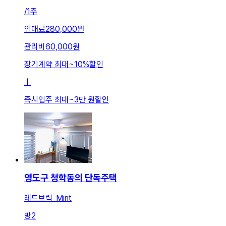
/
1주
임대료
280,000원
관리비
60,000원
장기계약 최대
~
10
%
할인
ㅣ
즉시입주 최대
~
3만 원
할인
영도구 청학동의 단독주택
레드브릭_Mint
방
2