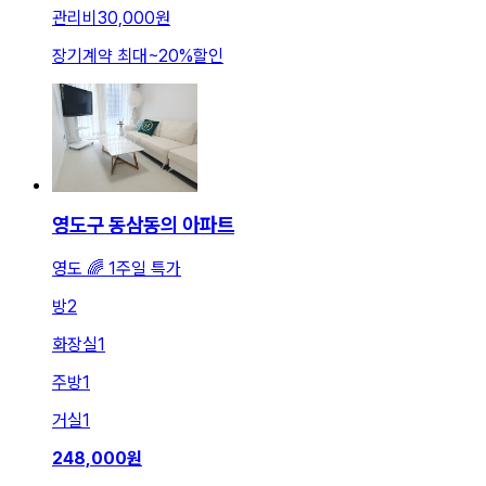
관리비
30,000원
장기계약 최대
~
20
%
할인
영도구 동삼동의 아파트
영도 🌈 1주일 특가
방
2
화장실
1
주방
1
거실
1
248,000
원