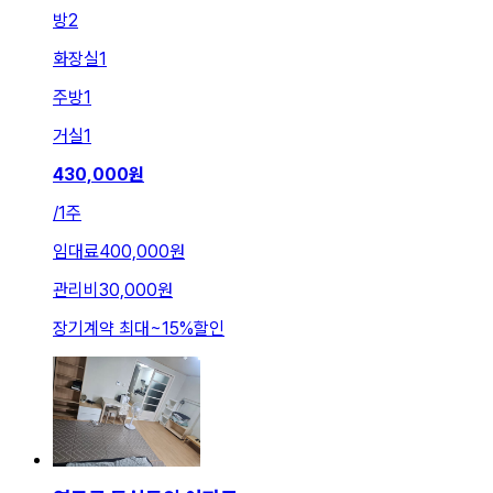
방
2
화장실
1
주방
1
거실
1
430,000
원
/
1주
임대료
400,000원
관리비
30,000원
장기계약 최대
~
15
%
할인