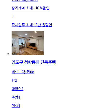
장기계약 최대
~
10
%
할인
ㅣ
즉시입주 최대
~
3만 원
할인
영도구 청학동의 단독주택
레드브릭-Blue
방
2
화장실
1
주방
1
거실
1