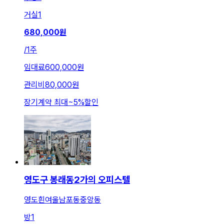
거실
1
680,000
원
/
1주
임대료
600,000원
관리비
80,000원
장기계약 최대
~
5
%
할인
영도구 봉래동2가의 오피스텔
영도흰여울남포동중앙동
방
1