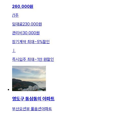
260,000
원
/
1주
임대료
230,000원
관리비
30,000원
장기계약 최대
~
5
%
할인
ㅣ
즉시입주 최대
~
1만 원
할인
영도구 동삼동의 아파트
부산오션뷰 풀옵션아파트