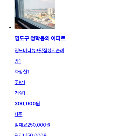
영도구 청학동의 아파트
영도바다뷰+맛집성지순례
방
1
화장실
1
주방
1
거실
1
300,000
원
/
1주
임대료
250,000원
관리비
50,000원