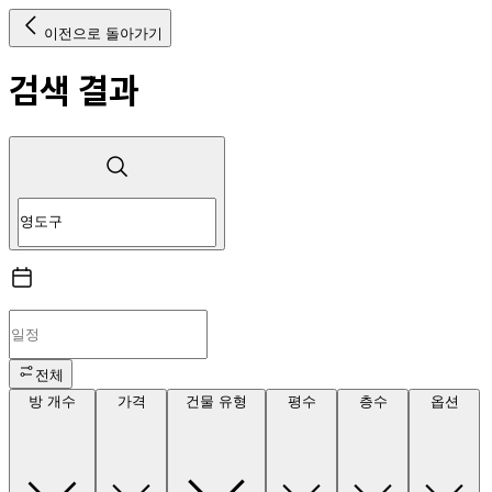
이전으로 돌아가기
검색 결과
전체
방 개수
가격
건물 유형
평수
층수
옵션