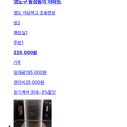
영도구 동삼동의 아파트
영도 아담하고 조용한방
방
2
화장실
1
주방
1
220,000
원
/
1주
임대료
195,000원
관리비
25,000원
장기계약 최대
~
5
%
할인