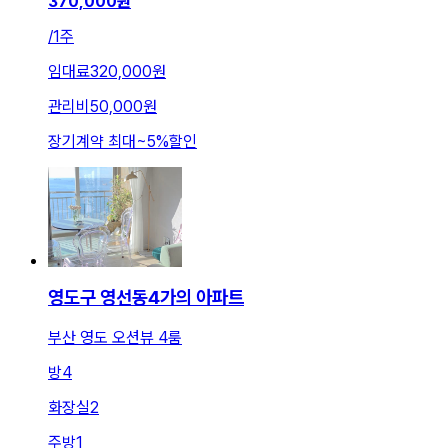
370,000
원
/
1주
임대료
320,000원
관리비
50,000원
장기계약 최대
~
5
%
할인
영도구 영선동4가의 아파트
부산 영도 오션뷰 4룸
방
4
화장실
2
주방
1