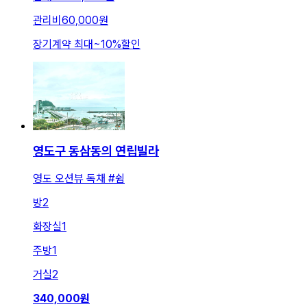
관리비
60,000원
장기계약 최대
~
10
%
할인
영도구 동삼동의 연립빌라
영도 오션뷰 독채 #쉼
방
2
화장실
1
주방
1
거실
2
340,000
원