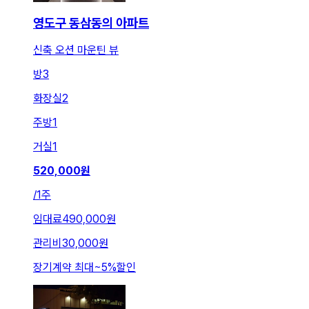
영도구 동삼동의 아파트
신축 오션 마운틴 뷰
방
3
화장실
2
주방
1
거실
1
520,000
원
/
1주
임대료
490,000원
관리비
30,000원
장기계약 최대
~
5
%
할인