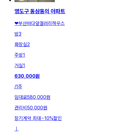
영도구 동삼동의 아파트
❤부산바다앞갤러리하우스
방
3
화장실
2
주방
1
거실
1
630,000
원
/
1주
임대료
580,000원
관리비
50,000원
장기계약 최대
~
10
%
할인
ㅣ