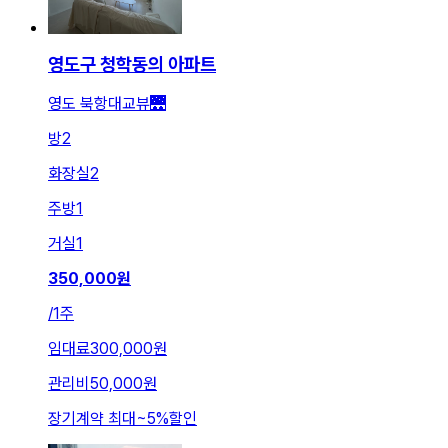
영도구 청학동의 아파트
영도 북항대교뷰🌉
방
2
화장실
2
주방
1
거실
1
350,000
원
/
1주
임대료
300,000원
관리비
50,000원
장기계약 최대
~
5
%
할인