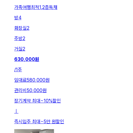
가족여행최적1,2층독채
방
4
화장실
2
주방
2
거실
2
630,000
원
/
1주
임대료
580,000원
관리비
50,000원
장기계약 최대
~
10
%
할인
ㅣ
즉시입주 최대
~
5만 원
할인