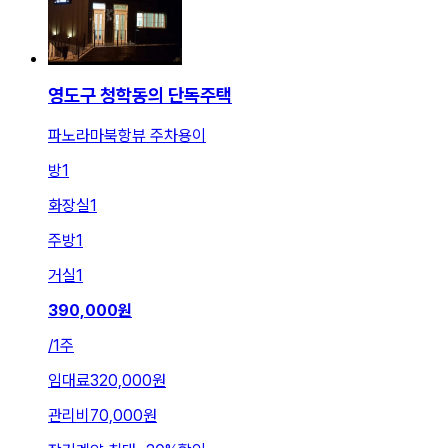
영도구 청학동의 단독주택
파노라마북항뷰 주차용이
방
1
화장실
1
주방
1
거실
1
390,000
원
/
1주
임대료
320,000원
관리비
70,000원