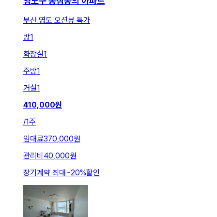
영도구 동삼동의 아파트
부산 영도 오션뷰 특가
방
1
화장실
1
주방
1
거실
1
410,000
원
/
1주
임대료
370,000원
관리비
40,000원
장기계약 최대
~
20
%
할인