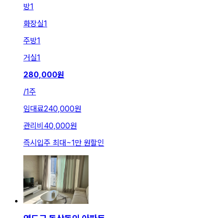
방
1
화장실
1
주방
1
거실
1
280,000
원
/
1주
임대료
240,000원
관리비
40,000원
즉시입주 최대
~
1만 원
할인