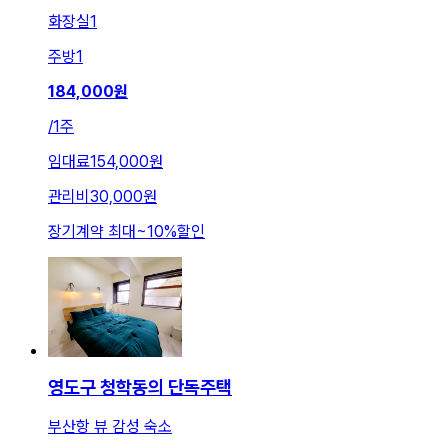
화장실
1
주방
1
184,000
원
/
1주
임대료
154,000원
관리비
30,000원
장기계약 최대
~
10
%
할인
영도구 청학동의 단독주택
부산항 뷰 감성 숙소