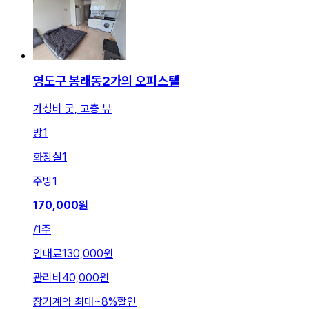
영도구 봉래동2가의 오피스텔
가성비 굿, 고층 뷰
방
1
화장실
1
주방
1
170,000
원
/
1주
임대료
130,000원
관리비
40,000원
장기계약 최대
~
8
%
할인