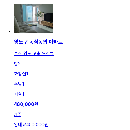
영도구 동삼동의 아파트
부산 영도 고층 오션뷰
방
2
화장실
1
주방
1
거실
1
480,000
원
/
1주
임대료
450,000원