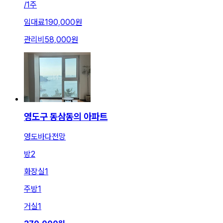
/
1주
임대료
190,000원
관리비
58,000원
영도구 동삼동의 아파트
영도바다전망
방
2
화장실
1
주방
1
거실
1