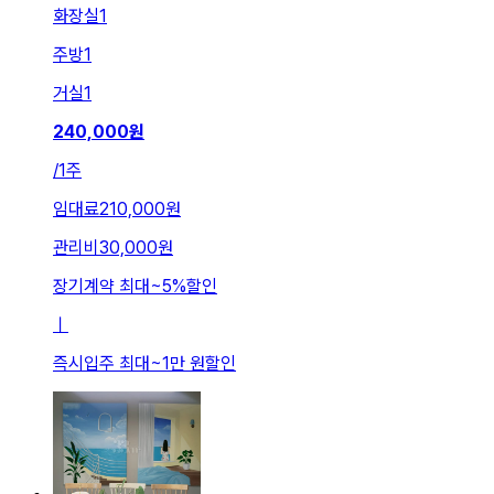
화장실
1
주방
1
거실
1
240,000
원
/
1주
임대료
210,000원
관리비
30,000원
장기계약 최대
~
5
%
할인
ㅣ
즉시입주 최대
~
1만 원
할인