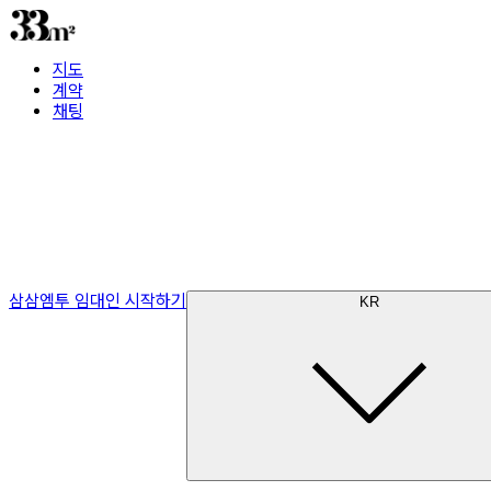
지도
계약
채팅
삼삼엠투 임대인 시작하기
KR