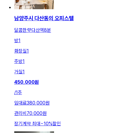
남양주시 다산동의 오피스텔
달콤한💜다산역8분
방
1
화장실
1
주방
1
거실
1
450,000
원
/
1주
임대료
380,000원
관리비
70,000원
장기계약 최대
~
10
%
할인