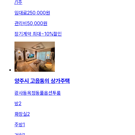
/
1주
임대료
250,000원
관리비
50,000원
장기계약 최대
~
10
%
할인
양주시 고읍동의 상가주택
광사동옥정동풀옵션투룸
방
2
화장실
2
주방
1