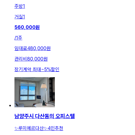
주방
1
거실
1
560,000
원
/
1주
임대료
480,000원
관리비
80,000원
장기계약 최대
~
5
%
할인
남양주시 다산동의 오피스텔
✨루미에르다산✨4인추천