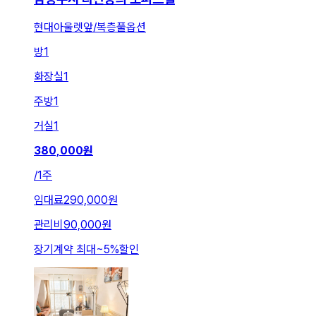
현대아울렛앞/복층풀옵션
방
1
화장실
1
주방
1
거실
1
380,000
원
/
1주
임대료
290,000원
관리비
90,000원
장기계약 최대
~
5
%
할인