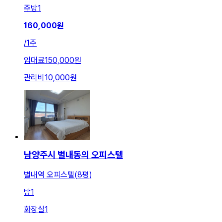
주방
1
160,000
원
/
1주
임대료
150,000원
관리비
10,000원
남양주시 별내동의 오피스텔
별내역 오피스텔(8평)
방
1
화장실
1