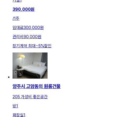
거실
1
390,000
원
/
1주
임대료
300,000원
관리비
90,000원
장기계약 최대
~
5
%
할인
양주시 고암동의 원룸건물
205 가성비 좋은공간
방
1
화장실
1