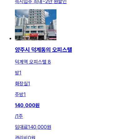
즉시입주 최대
~
2만 원
할인
양주시 덕계동의 오피스텔
덕계역 오피스텔 8
방
1
화장실
1
주방
1
140,000
원
/
1주
임대료
140,000원
관리비
0원