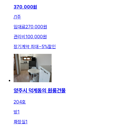
370,000
원
/
1주
임대료
270,000원
관리비
100,000원
장기계약 최대
~
5
%
할인
양주시 덕계동의 원룸건물
204호
방
1
화장실
1