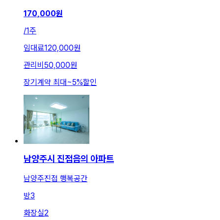
170,000
원
/
1주
임대료
120,000원
관리비
50,000원
장기계약 최대
~
5
%
할인
남양주시 진접읍의 아파트
남양주진접 행복공간
방
3
화장실
2