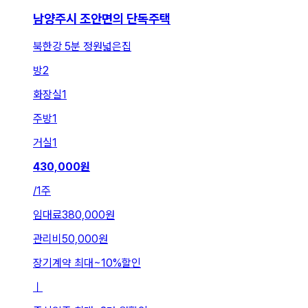
남양주시 조안면의 단독주택
북한강 5분 정원넓은집
방
2
화장실
1
주방
1
거실
1
430,000
원
/
1주
임대료
380,000원
관리비
50,000원
장기계약 최대
~
10
%
할인
ㅣ