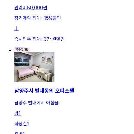
관리비
80,000원
장기계약 최대
~
15
%
할인
ㅣ
즉시입주 최대
~
3만 원
할인
남양주시 별내동의 오피스텔
남양주 별내에서 아침을
방
1
화장실
1