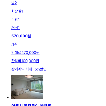
방
2
화장실
1
주방
1
거실
1
570,000
원
/
1주
임대료
470,000원
관리비
100,000원
장기계약 최대
~
5
%
할인