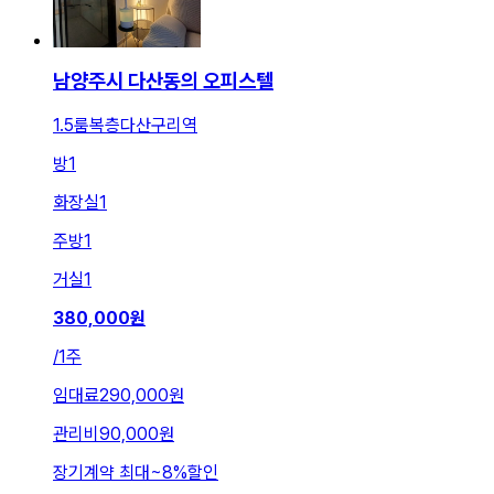
남양주시 다산동의 오피스텔
1.5룸복층다산구리역
방
1
화장실
1
주방
1
거실
1
380,000
원
/
1주
임대료
290,000원
관리비
90,000원
장기계약 최대
~
8
%
할인