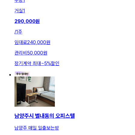
주방
1
거실
1
290,000
원
/
1주
임대료
240,000원
관리비
50,000원
장기계약 최대
~
5
%
할인
남양주시 별내동의 오피스텔
남양주 매일 일출보는방