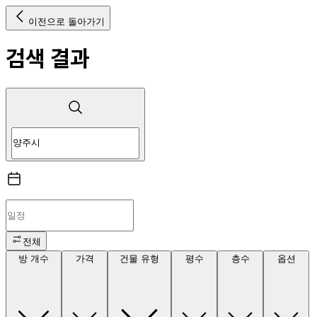
이전으로 돌아가기
검색 결과
전체
방 개수
가격
건물 유형
평수
층수
옵션