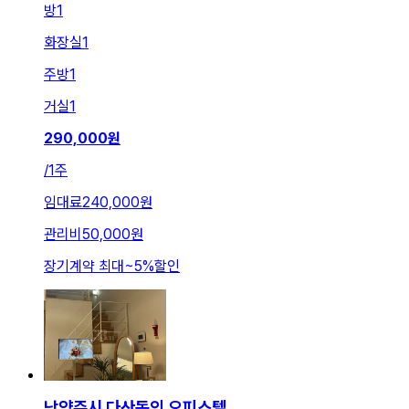
방
1
화장실
1
주방
1
거실
1
290,000
원
/
1주
임대료
240,000원
관리비
50,000원
장기계약 최대
~
5
%
할인
남양주시 다산동의 오피스텔