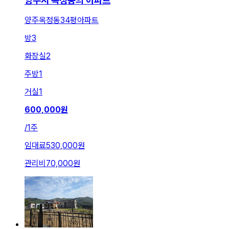
양주시 옥정동의 아파트
양주옥정동34평아파트
방
3
화장실
2
주방
1
거실
1
600,000
원
/
1주
임대료
530,000원
관리비
70,000원