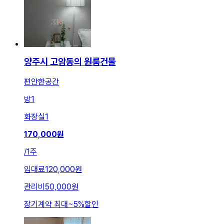
양주시 고암동의 원룸건물
편안한공간
방
1
화장실
1
170,000
원
/
1주
임대료
120,000원
관리비
50,000원
장기계약 최대
~
5
%
할인