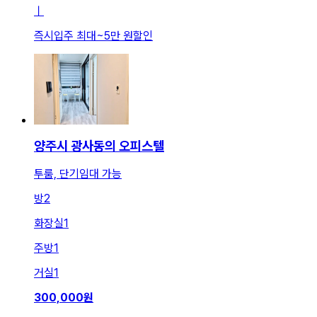
ㅣ
즉시입주 최대
~
5만 원
할인
양주시 광사동의 오피스텔
투룸, 단기임대 가능
방
2
화장실
1
주방
1
거실
1
300,000
원