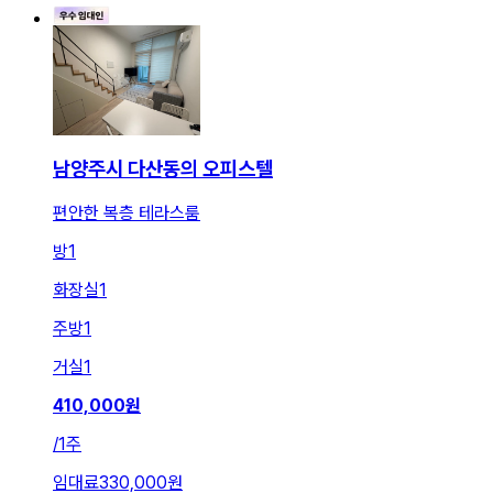
남양주시 다산동의 오피스텔
편안한 복층 테라스룸
방
1
화장실
1
주방
1
거실
1
410,000
원
/
1주
임대료
330,000원