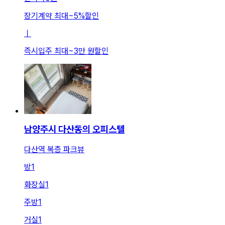
장기계약 최대
~
5
%
할인
ㅣ
즉시입주 최대
~
3만 원
할인
남양주시 다산동의 오피스텔
다산역 복층 파크뷰
방
1
화장실
1
주방
1
거실
1