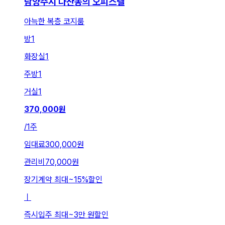
남양주시 다산동의 오피스텔
아늑한 복층 코지룸
방
1
화장실
1
주방
1
거실
1
370,000
원
/
1주
임대료
300,000원
관리비
70,000원
장기계약 최대
~
15
%
할인
ㅣ
즉시입주 최대
~
3만 원
할인