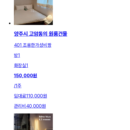
양주시 고암동의 원룸건물
401 조용한가성비짱
방
1
화장실
1
150,000
원
/
1주
임대료
110,000원
관리비
40,000원