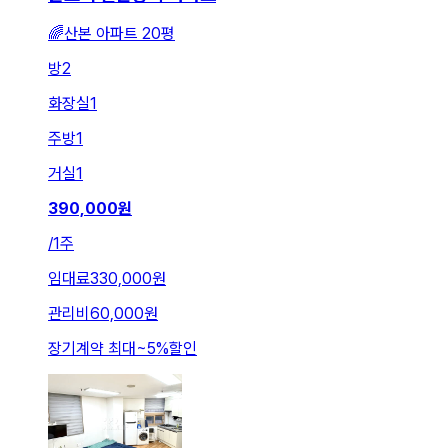
🌈산본 아파트 20평
방
2
화장실
1
주방
1
거실
1
390,000
원
/
1주
임대료
330,000원
관리비
60,000원
장기계약 최대
~
5
%
할인