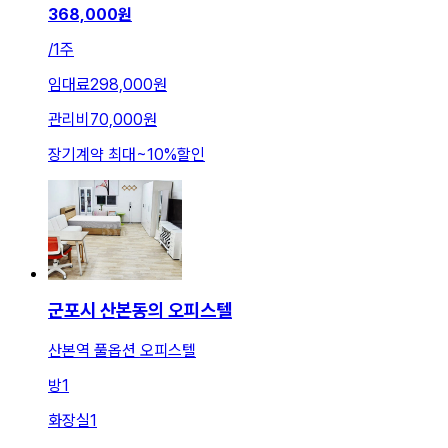
368,000
원
/
1주
임대료
298,000원
관리비
70,000원
장기계약 최대
~
10
%
할인
군포시 산본동의 오피스텔
산본역 풀옵션 오피스텔
방
1
화장실
1