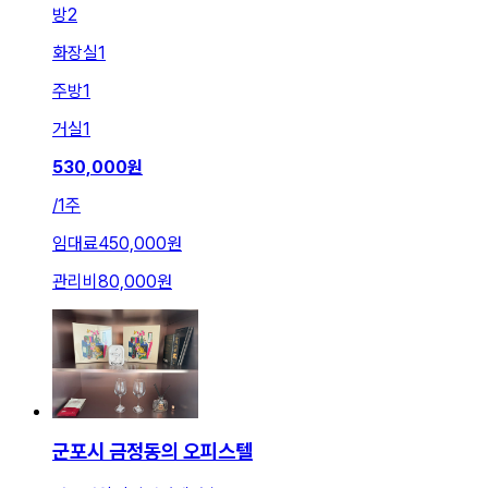
방
2
화장실
1
주방
1
거실
1
530,000
원
/
1주
임대료
450,000원
관리비
80,000원
군포시 금정동의 오피스텔