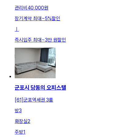
관리비
40,000원
장기계약 최대
~
5
%
할인
ㅣ
즉시입주 최대
~
3만 원
할인
군포시 당동의 오피스텔
[61]군포역세권 3룸
방
3
화장실
2
주방
1