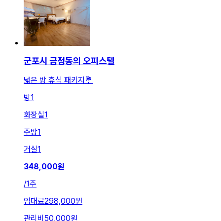
군포시 금정동의 오피스텔
넓은 방 휴식 패키지💐
방
1
화장실
1
주방
1
거실
1
348,000
원
/
1주
임대료
298,000원
관리비
50,000원