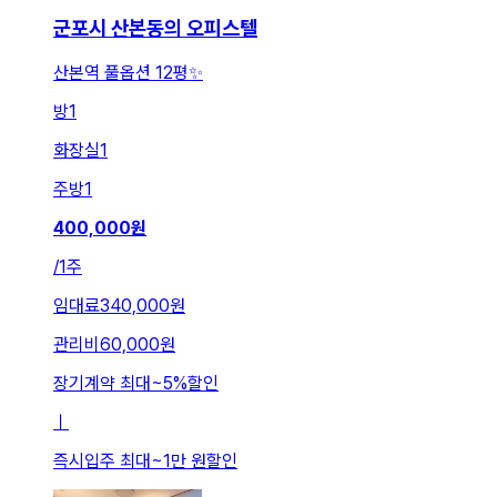
군포시 산본동의 오피스텔
산본역 풀옵션 12평✨️
방
1
화장실
1
주방
1
400,000
원
/
1주
임대료
340,000원
관리비
60,000원
장기계약 최대
~
5
%
할인
ㅣ
즉시입주 최대
~
1만 원
할인