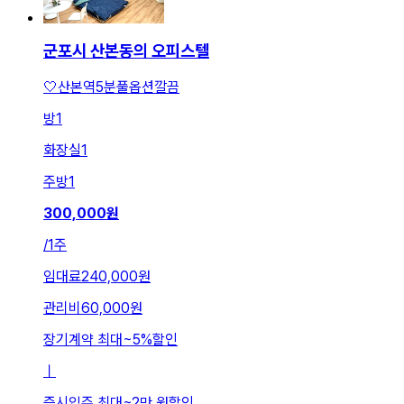
군포시 산본동의 오피스텔
🤍산본역5분풀옵션깔끔
방
1
화장실
1
주방
1
300,000
원
/
1주
임대료
240,000원
관리비
60,000원
장기계약 최대
~
5
%
할인
ㅣ
즉시입주 최대
~
2만 원
할인