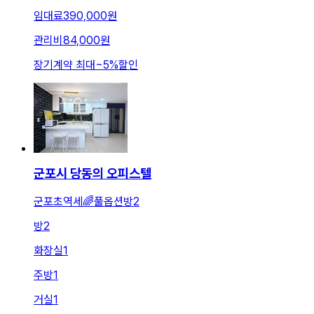
임대료
390,000원
관리비
84,000원
장기계약 최대
~
5
%
할인
군포시 당동의 오피스텔
군포초역세🌈풀옵션방2
방
2
화장실
1
주방
1
거실
1