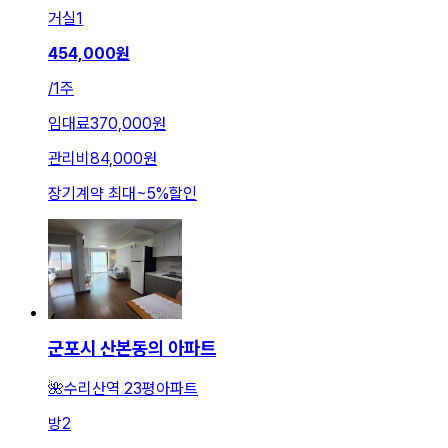
거실
1
454,000
원
/
1주
임대료
370,000원
관리비
84,000원
장기계약 최대
~
5
%
할인
군포시 산본동의 아파트
🌺수리산역 23평아파트
방
2