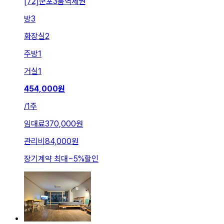
[72]군포3룸역세권
방
3
화장실
2
주방
1
거실
1
454,000
원
/
1주
임대료
370,000원
관리비
84,000원
장기계약 최대
~
5
%
할인