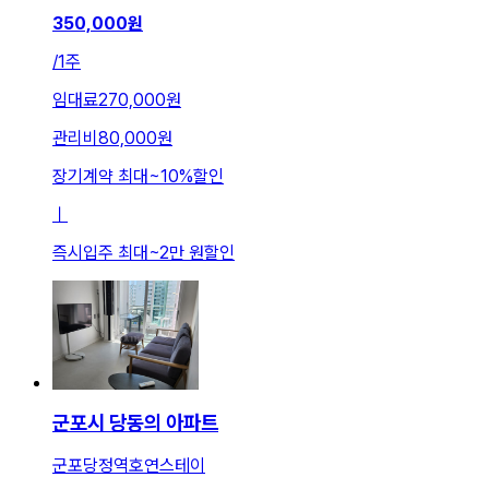
350,000
원
/
1주
임대료
270,000원
관리비
80,000원
장기계약 최대
~
10
%
할인
ㅣ
즉시입주 최대
~
2만 원
할인
군포시 당동의 아파트
군포당정역호연스테이