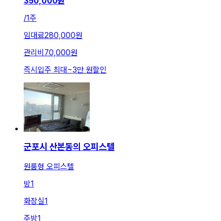
350,000
원
/
1주
임대료
280,000원
관리비
70,000원
즉시입주 최대
~
3만 원
할인
군포시 산본동의 오피스텔
원룸형 오피스텔
방
1
화장실
1
주방
1