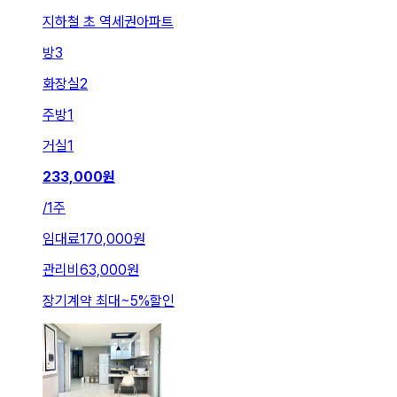
지하철 초 역세권아파트
방
3
화장실
2
주방
1
거실
1
233,000
원
/
1주
임대료
170,000원
관리비
63,000원
장기계약 최대
~
5
%
할인