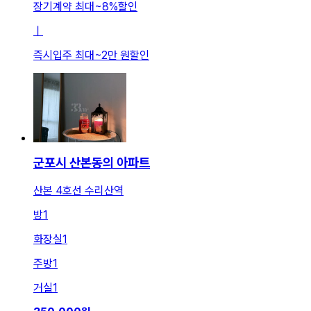
장기계약 최대
~
8
%
할인
ㅣ
즉시입주 최대
~
2만 원
할인
군포시 산본동의 아파트
산본 4호선 수리산역
방
1
화장실
1
주방
1
거실
1