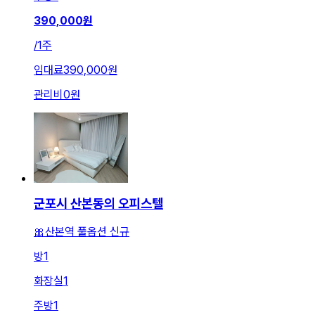
390,000
원
/
1주
임대료
390,000원
관리비
0원
군포시 산본동의 오피스텔
🎀산본역 풀옵션 신규
방
1
화장실
1
주방
1