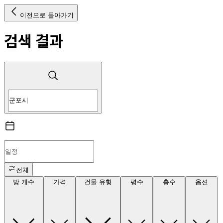
이전으로 돌아가기
검색 결과
전체
방 개수
가격
건물 유형
평수
층수
옵션