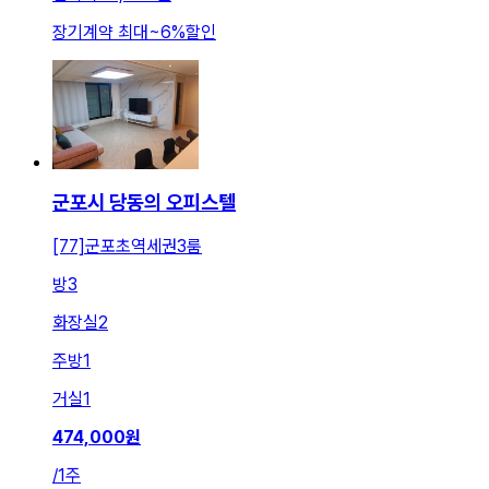
장기계약 최대
~
6
%
할인
군포시 당동의 오피스텔
[77]군포초역세권3룸
방
3
화장실
2
주방
1
거실
1
474,000
원
/
1주