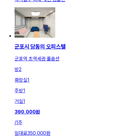
군포시 당동의 오피스텔
군포역 초역세권 풀옵션
방
2
화장실
1
주방
1
거실
1
390,000
원
/
1주
임대료
350,000원