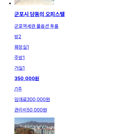
군포시 당동의 오피스텔
군포역세권 풀옵션 투룸
방
2
화장실
1
주방
1
거실
1
350,000
원
/
1주
임대료
300,000원
관리비
50,000원