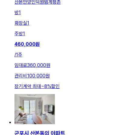
산본안양인덕원범계평촌
방
1
화장실
1
주방
1
460,000
원
/
1주
임대료
360,000원
관리비
100,000원
장기계약 최대
~
8
%
할인
군포시 산본동의 아파트