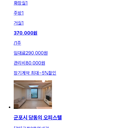
화장실
1
주방
1
거실
1
370,000
원
/
1주
임대료
290,000원
관리비
80,000원
장기계약 최대
~
5
%
할인
군포시 당동의 오피스텔