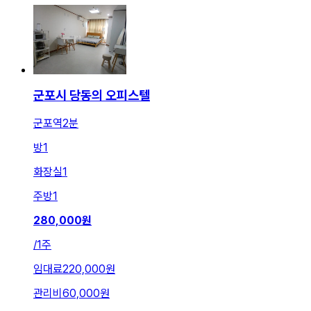
군포시 당동의 오피스텔
군포역2분
방
1
화장실
1
주방
1
280,000
원
/
1주
임대료
220,000원
관리비
60,000원