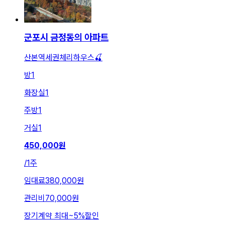
군포시 금정동의 아파트
산본역세권체리하우스🍒
방
1
화장실
1
주방
1
거실
1
450,000
원
/
1주
임대료
380,000원
관리비
70,000원
장기계약 최대
~
5
%
할인