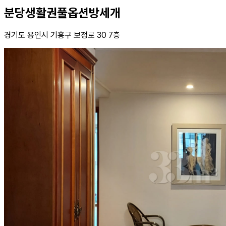
분당생활권풀옵션방세개
경기도 용인시 기흥구 보정로 30 7층