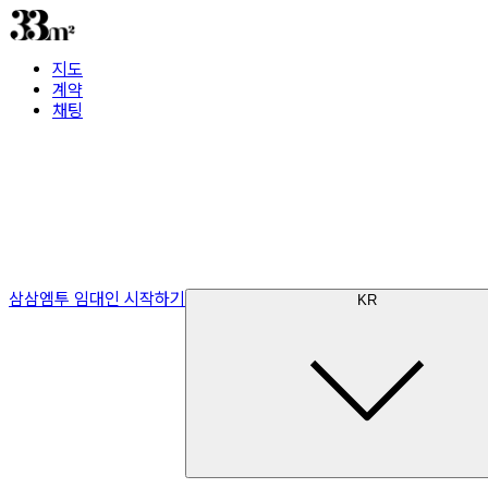
지도
계약
채팅
삼삼엠투 임대인 시작하기
KR