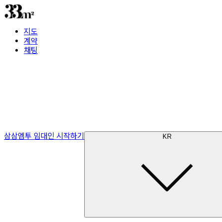
지도
계약
채팅
삼삼엠투 임대인 시작하기
KR