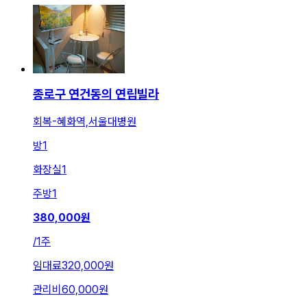
종로구 연건동의 연립빌라
회복-혜화역,서울대병원
방
1
화장실
1
주방
1
380,000
원
/
1주
임대료
320,000원
관리비
60,000원