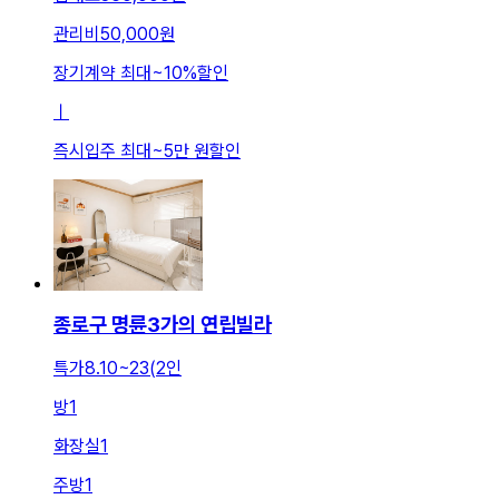
관리비
50,000원
장기계약 최대
~
10
%
할인
ㅣ
즉시입주 최대
~
5만 원
할인
종로구 명륜3가의 연립빌라
특가8.10~23(2인
방
1
화장실
1
주방
1