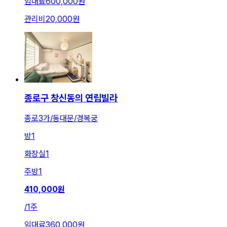
임대료
600,000원
관리비
20,000원
종로구 창신동의 연립빌라
종로3가/동대문/경복궁
방
1
화장실
1
주방
1
410,000
원
/
1주
임대료
360,000원