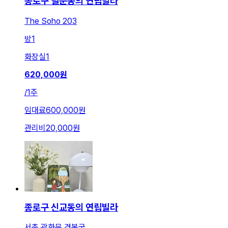
종로구 필운동의 연립빌라
The Soho 203
방
1
화장실
1
620,000
원
/
1주
임대료
600,000원
관리비
20,000원
종로구 신교동의 연립빌라
서촌.광화문.경복궁