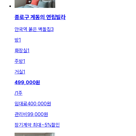
종로구 계동의 연립빌라
안국역 붉은 벽돌집3
방
1
화장실
1
주방
1
거실
1
499,000
원
/
1주
임대료
400,000원
관리비
99,000원
장기계약 최대
~
5
%
할인