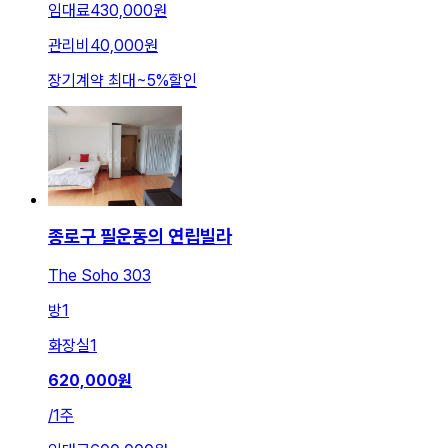
임대료
430,000원
관리비
40,000원
장기계약 최대
~
5
%
할인
종로구 필운동의 연립빌라
The Soho 303
방
1
화장실
1
620,000
원
/
1주