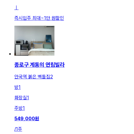
ㅣ
즉시입주 최대
~
1만 원
할인
종로구 계동의 연립빌라
안국역 붉은 벽돌집2
방
1
화장실
1
주방
1
549,000
원
/
1주