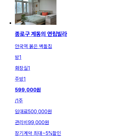
종로구 계동의 연립빌라
안국역 붉은 벽돌집
방
1
화장실
1
주방
1
599,000
원
/
1주
임대료
500,000원
관리비
99,000원
장기계약 최대
~
5
%
할인