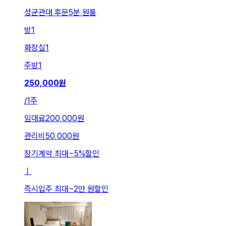
성균관대 후문5분 원룸
방
1
화장실
1
주방
1
250,000
원
/
1주
임대료
200,000원
관리비
50,000원
장기계약 최대
~
5
%
할인
ㅣ
즉시입주 최대
~
2만 원
할인