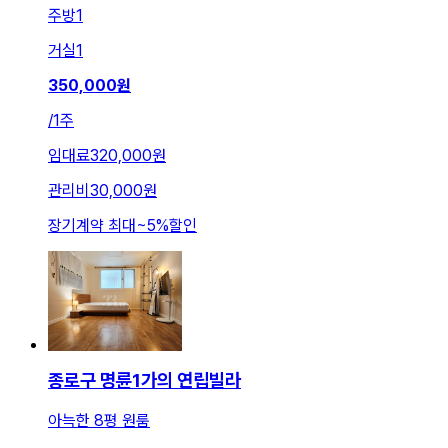
주방
1
거실
1
350,000
원
/
1주
임대료
320,000원
관리비
30,000원
장기계약 최대
~
5
%
할인
종로구 명륜1가의 연립빌라
아늑한 8평 원룸