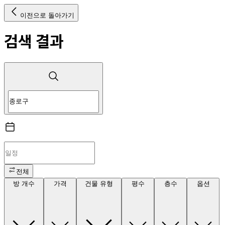
이전으로 돌아가기
검색 결과
전체
방 개수
가격
건물 유형
평수
층수
옵션