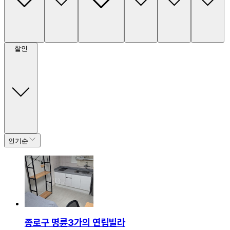
할인
인기순
종로구 명륜3가의 연립빌라