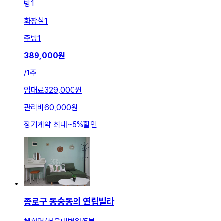
방
1
화장실
1
주방
1
389,000
원
/
1주
임대료
329,000원
관리비
60,000원
장기계약 최대
~
5
%
할인
종로구 동숭동의 연립빌라