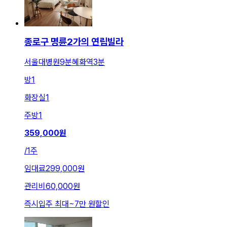
종로구 명륜2가의 연립빌라
서울대병원9분혜화역3분
방
1
화장실
1
주방
1
359,000
원
/
1주
임대료
299,000원
관리비
60,000원
즉시입주 최대
~
7만 원
할인