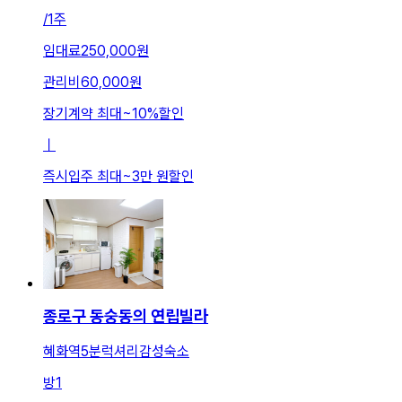
/
1주
임대료
250,000원
관리비
60,000원
장기계약 최대
~
10
%
할인
ㅣ
즉시입주 최대
~
3만 원
할인
종로구 동숭동의 연립빌라
혜화역5분럭셔리감성숙소
방
1