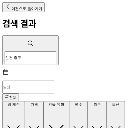
이전으로 돌아가기
검색 결과
전체
방 개수
가격
건물 유형
평수
층수
옵션