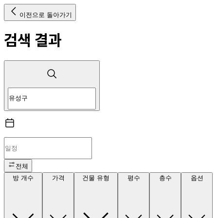
이전으로 돌아가기
검색 결과
전체
방 개수
가격
건물 유형
평수
층수
옵션