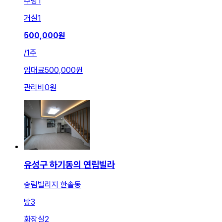
주방
1
거실
1
500,000
원
/
1주
임대료
500,000원
관리비
0원
유성구 하기동의 연립빌라
송림빌리지 한솔동
방
3
화장실
2