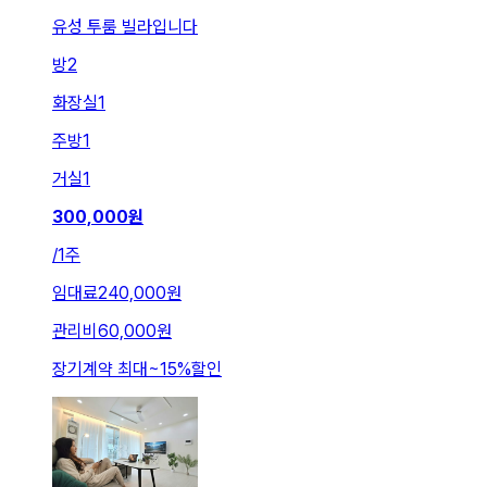
유성 투룸 빌라입니다
방
2
화장실
1
주방
1
거실
1
300,000
원
/
1주
임대료
240,000원
관리비
60,000원
장기계약 최대
~
15
%
할인