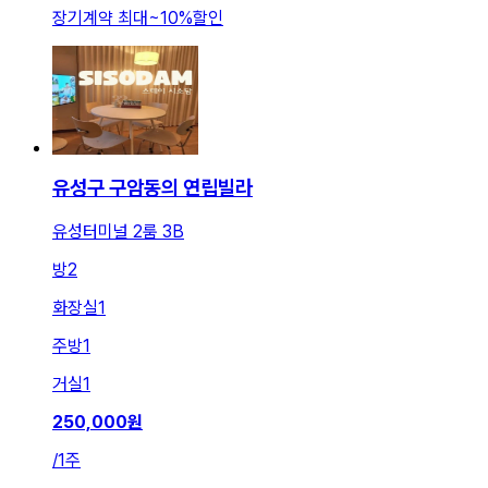
장기계약 최대
~
10
%
할인
유성구 구암동의 연립빌라
유성터미널 2룸 3B
방
2
화장실
1
주방
1
거실
1
250,000
원
/
1주