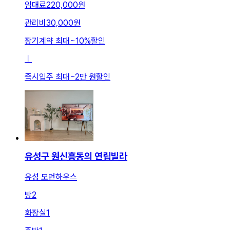
임대료
220,000원
관리비
30,000원
장기계약 최대
~
10
%
할인
ㅣ
즉시입주 최대
~
2만 원
할인
유성구 원신흥동의 연립빌라
유성 모던하우스
방
2
화장실
1