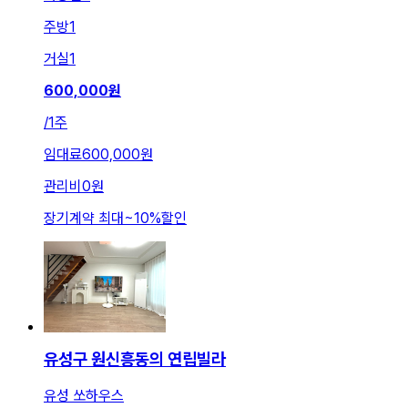
주방
1
거실
1
600,000
원
/
1주
임대료
600,000원
관리비
0원
장기계약 최대
~
10
%
할인
유성구 원신흥동의 연립빌라
유성 쏘하우스