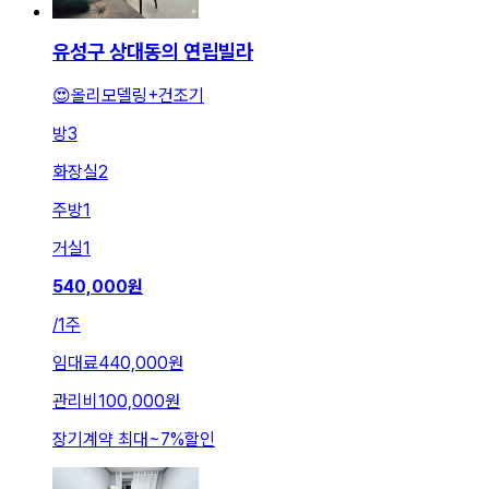
유성구 상대동의 연립빌라
😍올리모델링+건조기
방
3
화장실
2
주방
1
거실
1
540,000
원
/
1주
임대료
440,000원
관리비
100,000원
장기계약 최대
~
7
%
할인