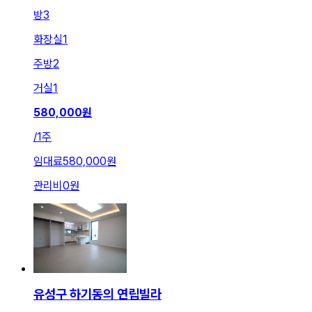
방
3
화장실
1
주방
2
거실
1
580,000
원
/
1주
임대료
580,000원
관리비
0원
유성구 하기동의 연립빌라