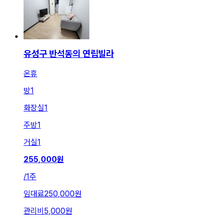
유성구 반석동의 연립빌라
온휴
방
1
화장실
1
주방
1
거실
1
255,000
원
/
1주
임대료
250,000원
관리비
5,000원