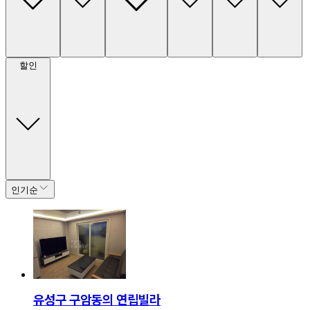
할인
인기순
유성구 구암동의 연립빌라