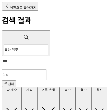
이전으로 돌아가기
검색 결과
전체
방 개수
가격
건물 유형
평수
층수
옵션