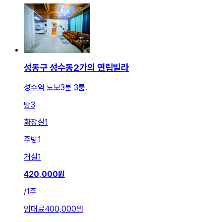
성동구 성수동2가의 연립빌라
성수역 도보3분 3룸.
방
3
화장실
1
주방
1
거실
1
420,000
원
/
1주
임대료
400,000원