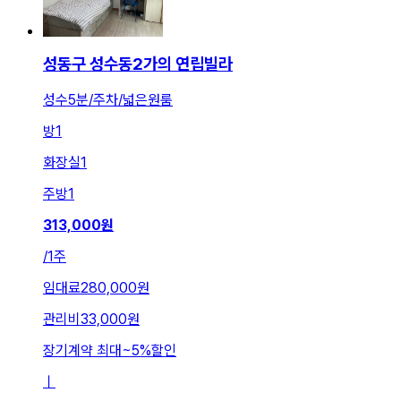
성동구 성수동2가의 연립빌라
성수5분/주차/넓은원룸
방
1
화장실
1
주방
1
313,000
원
/
1주
임대료
280,000원
관리비
33,000원
장기계약 최대
~
5
%
할인
ㅣ