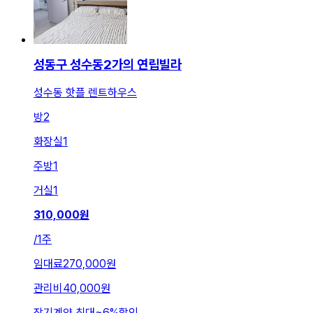
성동구 성수동2가의 연립빌라
성수동 핫플 렌트하우스
방
2
화장실
1
주방
1
거실
1
310,000
원
/
1주
임대료
270,000원
관리비
40,000원
장기계약 최대
~
6
%
할인