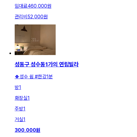
임대료
460,000원
관리비
52,000원
성동구 성수동1가의 연립빌라
🍀성수 쉼 #한강1분
방
1
화장실
1
주방
1
거실
1
300,000
원