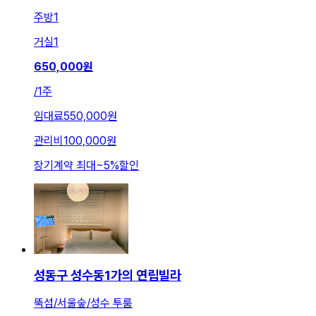
주방
1
거실
1
650,000
원
/
1주
임대료
550,000원
관리비
100,000원
장기계약 최대
~
5
%
할인
성동구 성수동1가의 연립빌라
뚝섬/서울숲/성수 투룸