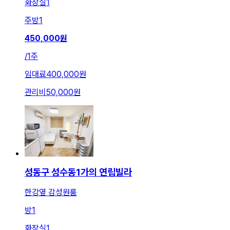
화장실
1
주방
1
450,000
원
/
1주
임대료
400,000원
관리비
50,000원
성동구 성수동1가의 연립빌라
한강옆 감성원룸
방
1
화장실
1