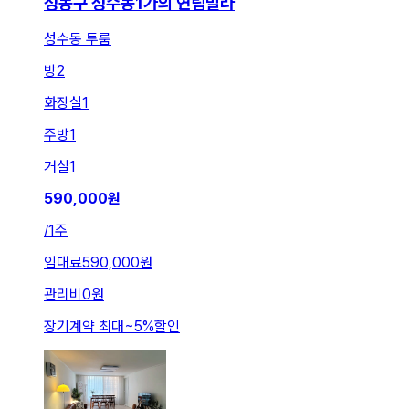
성동구 성수동1가의 연립빌라
성수동 투룸
방
2
화장실
1
주방
1
거실
1
590,000
원
/
1주
임대료
590,000원
관리비
0원
장기계약 최대
~
5
%
할인