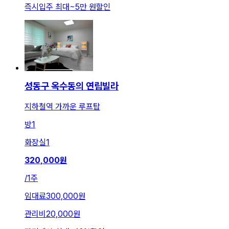
즉시입주 최대
~
5만 원
할인
성동구 옥수동의 연립빌라
지하철역 가까운 루프탑
방
1
화장실
1
320,000
원
/
1주
임대료
300,000원
관리비
20,000원