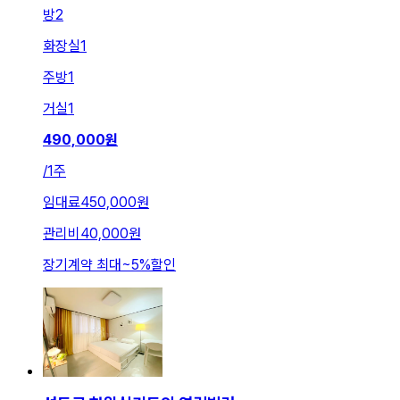
방
2
화장실
1
주방
1
거실
1
490,000
원
/
1주
임대료
450,000원
관리비
40,000원
장기계약 최대
~
5
%
할인