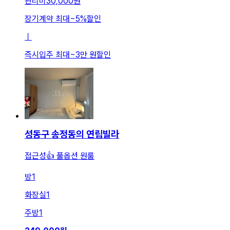
관리비
30,000원
장기계약 최대
~
5
%
할인
ㅣ
즉시입주 최대
~
3만 원
할인
성동구 송정동의 연립빌라
접근성👍 풀옵션 원룸
방
1
화장실
1
주방
1