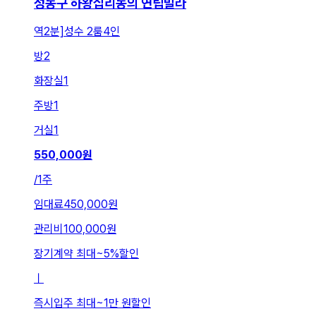
성동구 하왕십리동의 연립빌라
역2분]성수 2룸4인
방
2
화장실
1
주방
1
거실
1
550,000
원
/
1주
임대료
450,000원
관리비
100,000원
장기계약 최대
~
5
%
할인
ㅣ
즉시입주 최대
~
1만 원
할인