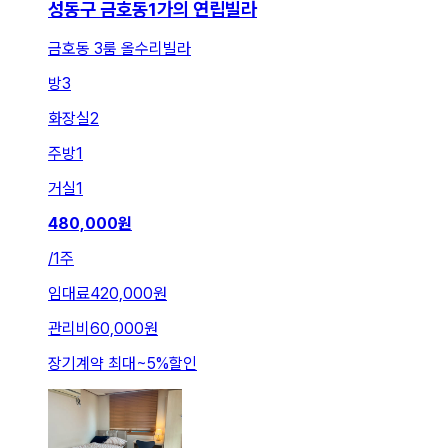
성동구 금호동1가의 연립빌라
금호동 3룸 올수리빌라
방
3
화장실
2
주방
1
거실
1
480,000
원
/
1주
임대료
420,000원
관리비
60,000원
장기계약 최대
~
5
%
할인