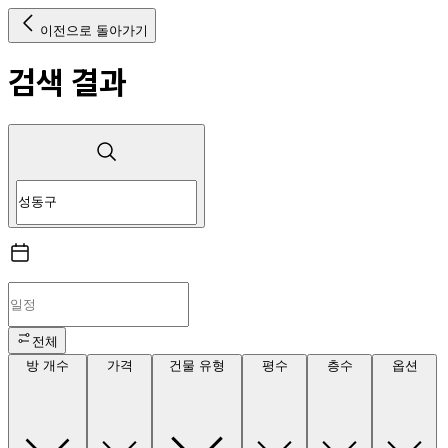
이전으로 돌아가기
검색 결과
전체
방 개수
가격
건물 유형
평수
층수
옵션