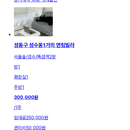
성동구 성수동1가의 연립빌라
서울숲/성수/뚝섬역2분
방
1
화장실
1
주방
1
300,000
원
/
1주
임대료
250,000원
관리비
50,000원