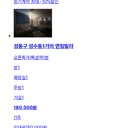
장기계약 최대
~
10
%
할인
성동구 성수동1가의 연립빌라
오픈특가!뚝섬역1분
방
1
화장실
1
주방
1
거실
1
180,000
원
/
1주
임대료
150,000원