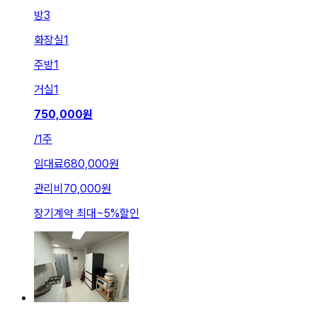
방
3
화장실
1
주방
1
거실
1
750,000
원
/
1주
임대료
680,000원
관리비
70,000원
장기계약 최대
~
5
%
할인