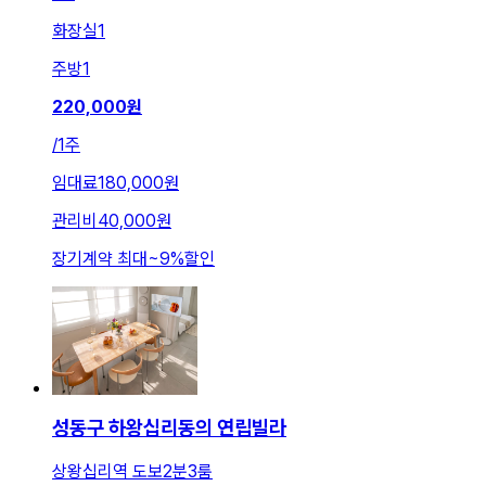
화장실
1
주방
1
220,000
원
/
1주
임대료
180,000원
관리비
40,000원
장기계약 최대
~
9
%
할인
성동구 하왕십리동의 연립빌라
상왕십리역 도보2분3룸