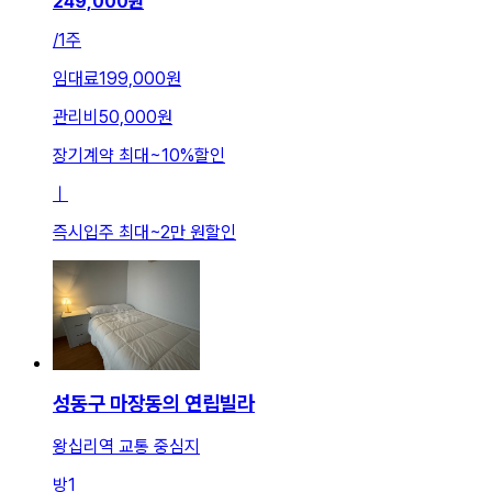
249,000
원
/
1주
임대료
199,000원
관리비
50,000원
장기계약 최대
~
10
%
할인
ㅣ
즉시입주 최대
~
2만 원
할인
성동구 마장동의 연립빌라
왕십리역 교통 중심지
방
1