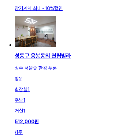
장기계약 최대
~
10
%
할인
성동구 응봉동의 연립빌라
성수 서울숲 한강 투룸
방
2
화장실
1
주방
1
거실
1
512,000
원
/
1주