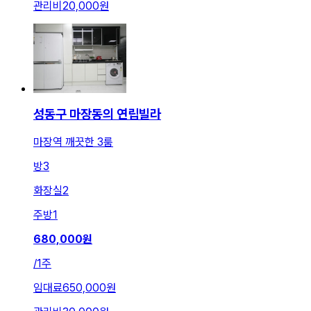
관리비
20,000원
성동구 마장동의 연립빌라
마장역 깨끗한 3룸
방
3
화장실
2
주방
1
680,000
원
/
1주
임대료
650,000원