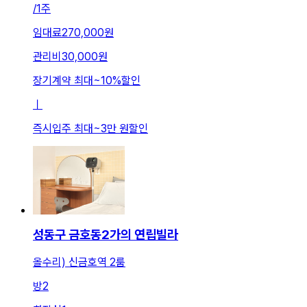
/
1주
임대료
270,000원
관리비
30,000원
장기계약 최대
~
10
%
할인
ㅣ
즉시입주 최대
~
3만 원
할인
성동구 금호동2가의 연립빌라
올수리) 신금호역 2룸
방
2