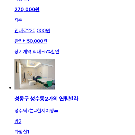
270,000
원
/
1주
임대료
220,000원
관리비
50,000원
장기계약 최대
~
5
%
할인
성동구 성수동2가의 연립빌라
성수역7분#현지여행🚟
방
2
화장실
1