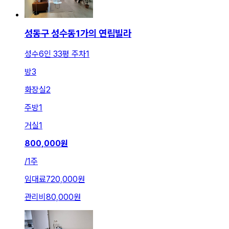
성동구 성수동1가의 연립빌라
성수6인 33평 주차1
방
3
화장실
2
주방
1
거실
1
800,000
원
/
1주
임대료
720,000원
관리비
80,000원