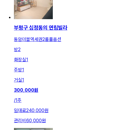
부평구 십정동의 연립빌라
동암더블역세권2룸풀옵션
방
2
화장실
1
주방
1
거실
1
300,000
원
/
1주
임대료
240,000원
관리비
60,000원