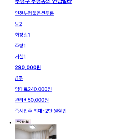
부평구 부평동의 연립빌라
인천부평풀옵션투룸
방
2
화장실
1
주방
1
거실
1
290,000
원
/
1주
임대료
240,000원
관리비
50,000원
즉시입주 최대
~
2만 원
할인