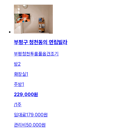
부평구 청천동의 연립빌라
부평청천투룸풀옵건조기
방
2
화장실
1
주방
1
229,000
원
/
1주
임대료
179,000원
관리비
50,000원