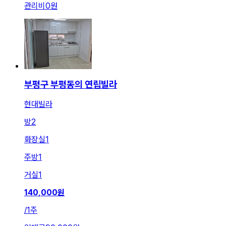
관리비
0원
부평구 부평동의 연립빌라
현대빌라
방
2
화장실
1
주방
1
거실
1
140,000
원
/
1주