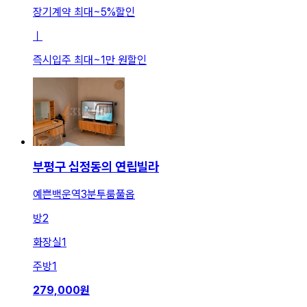
장기계약 최대
~
5
%
할인
ㅣ
즉시입주 최대
~
1만 원
할인
부평구 십정동의 연립빌라
예쁜백운역3분투룸풀옵
방
2
화장실
1
주방
1
279,000
원