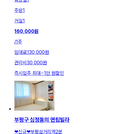
주방
1
거실
1
160,000
원
/
1주
임대료
130,000원
관리비
30,000원
즉시입주 최대
~
1만 원
할인
부평구 십정동의 연립빌라
❤신규❤부평삼거리역2분