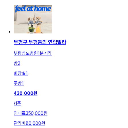
부평구 부평동의 연립빌라
부평성모병원1분거리
방
2
화장실
1
주방
1
430,000
원
/
1주
임대료
350,000원
관리비
80,000원