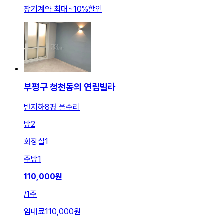
장기계약 최대
~
10
%
할인
부평구 청천동의 연립빌라
반지하8평 올수리
방
2
화장실
1
주방
1
110,000
원
/
1주
임대료
110,000원