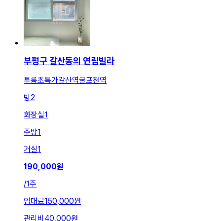
부평구 갈산동의 연립빌라
투룸초특가갈산역굴포천역
방
2
화장실
1
주방
1
거실
1
190,000
원
/
1주
임대료
150,000원
관리비
40,000원