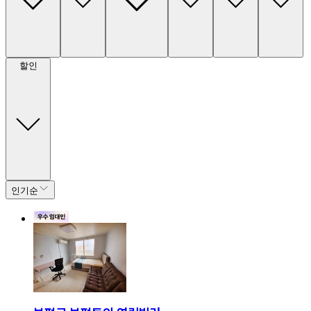
할인
인기순