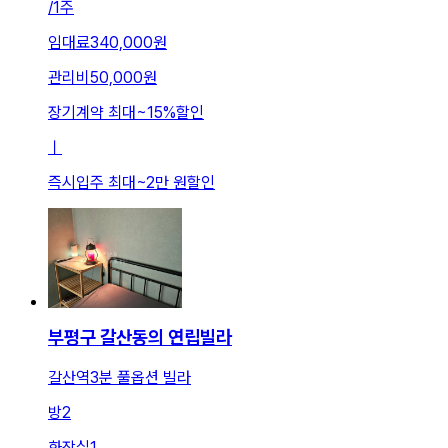
/
1주
임대료
340,000원
관리비
50,000원
장기계약 최대
~
15
%
할인
ㅣ
즉시입주 최대
~
2만 원
할인
부평구 갈산동의 연립빌라
갈산역3분 풀옵션 빌라
방
2
화장실
1