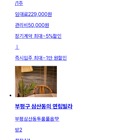
/
1주
임대료
229,000원
관리비
50,000원
장기계약 최대
~
5
%
할인
ㅣ
즉시입주 최대
~
1만 원
할인
부평구 삼산동의 연립빌라
부평삼산동투룸풀옵💚
방
2