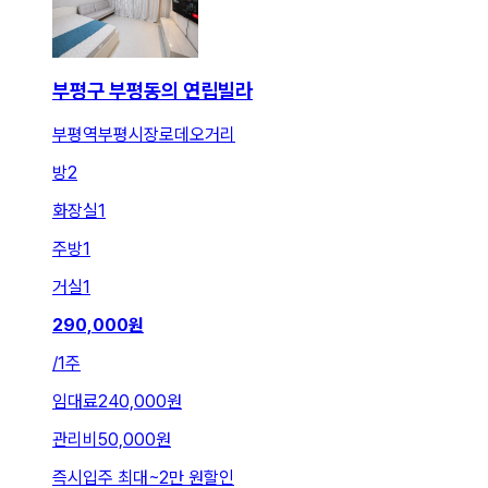
부평구 부평동의 연립빌라
부평역부평시장로데오거리
방
2
화장실
1
주방
1
거실
1
290,000
원
/
1주
임대료
240,000원
관리비
50,000원
즉시입주 최대
~
2만 원
할인