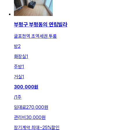
부평구 부평동의 연립빌라
굴포천역 초역세권 투룸
방
2
화장실
1
주방
1
거실
1
300,000
원
/
1주
임대료
270,000원
관리비
30,000원
장기계약 최대
~
25
%
할인