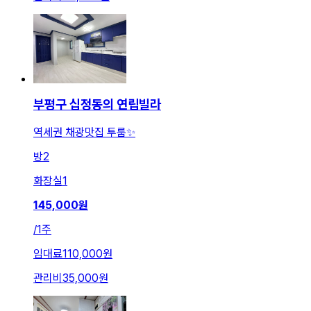
부평구 십정동의 연립빌라
역세권 채광맛집 투룸✨
방
2
화장실
1
145,000
원
/
1주
임대료
110,000원
관리비
35,000원