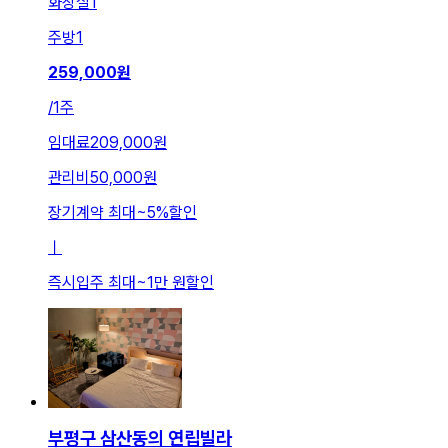
화장실
1
주방
1
259,000
원
/
1주
임대료
209,000원
관리비
50,000원
장기계약 최대
~
5
%
할인
ㅣ
즉시입주 최대
~
1만 원
할인
부평구 삼산동의 연립빌라