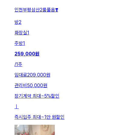
인천부평삼산2룸풀옵❣️
방
2
화장실
1
주방
1
259,000
원
/
1주
임대료
209,000원
관리비
50,000원
장기계약 최대
~
5
%
할인
ㅣ
즉시입주 최대
~
1만 원
할인