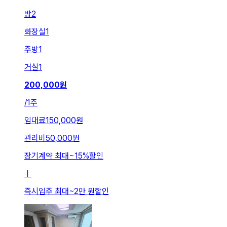
방
2
화장실
1
주방
1
거실
1
200,000
원
/
1주
임대료
150,000원
관리비
50,000원
장기계약 최대
~
15
%
할인
ㅣ
즉시입주 최대
~
2만 원
할인