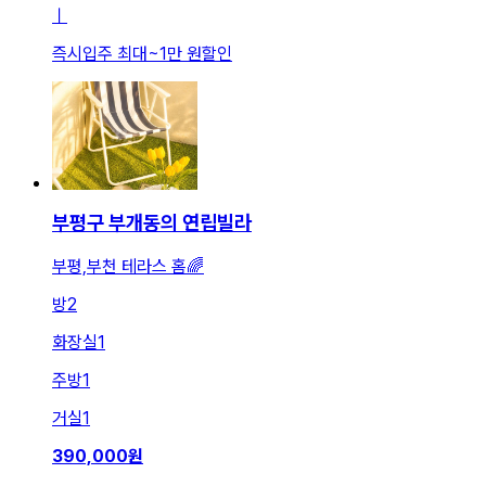
ㅣ
즉시입주 최대
~
1만 원
할인
부평구 부개동의 연립빌라
부평,부천 테라스 홈🌈
방
2
화장실
1
주방
1
거실
1
390,000
원