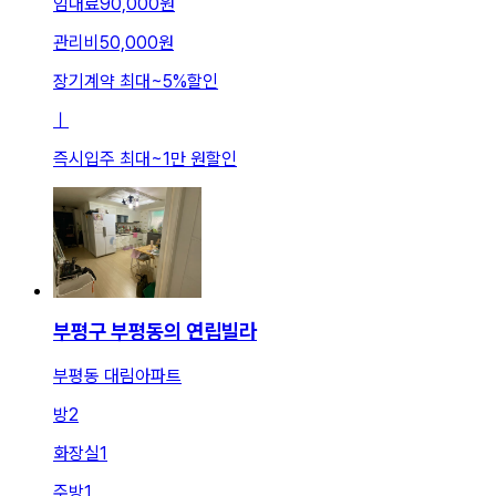
임대료
90,000원
관리비
50,000원
장기계약 최대
~
5
%
할인
ㅣ
즉시입주 최대
~
1만 원
할인
부평구 부평동의 연립빌라
부평동 대림아파트
방
2
화장실
1
주방
1