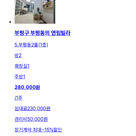
부평구 부평동의 연립빌라
5.부평동2룸(1층)
방
2
화장실
1
주방
1
280,000
원
/
1주
임대료
230,000원
관리비
50,000원
장기계약 최대
~
15
%
할인