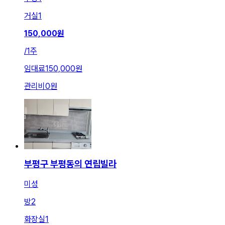
거실
1
150,000
원
/
1주
임대료
150,000원
관리비
0원
부평구 부평동의 연립빌라
미성
방
2
화장실
1