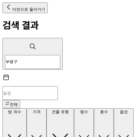
이전으로 돌아가기
검색 결과
전체
방 개수
가격
건물 유형
평수
층수
옵션