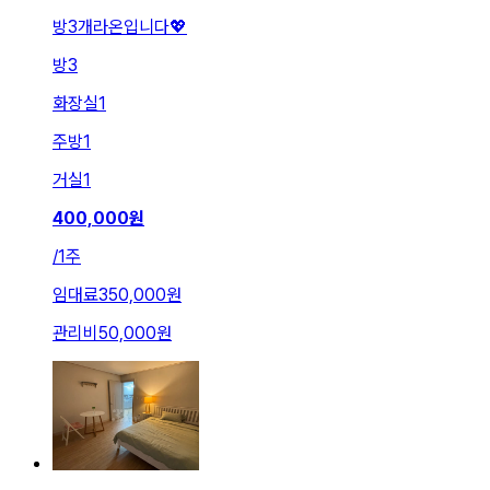
방3개라온입니다💖
방
3
화장실
1
주방
1
거실
1
400,000
원
/
1주
임대료
350,000원
관리비
50,000원