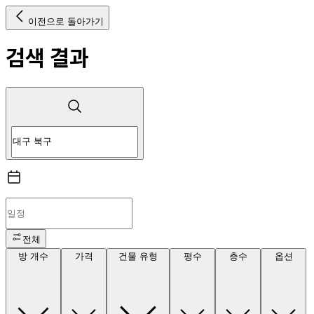
이전으로 돌아가기
검색 결과
전체
방 개수
가격
건물 유형
평수
층수
옵션