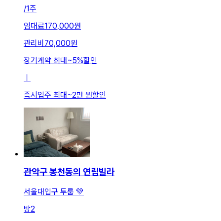
/
1주
임대료
170,000원
관리비
70,000원
장기계약 최대
~
5
%
할인
ㅣ
즉시입주 최대
~
2만 원
할인
관악구 봉천동의 연립빌라
서울대입구 투룸 💚
방
2