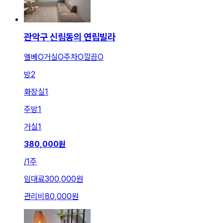
관악구 신림동의 연립빌라
엘베O거실O주차O깔끔O
방
2
화장실
1
주방
1
거실
1
380,000
원
/
1주
임대료
300,000원
관리비
80,000원