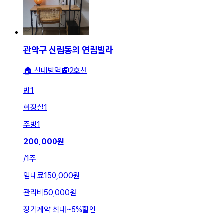
관악구 신림동의 연립빌라
🏠 신대방역🚉2호선
방
1
화장실
1
주방
1
200,000
원
/
1주
임대료
150,000원
관리비
50,000원
장기계약 최대
~
5
%
할인