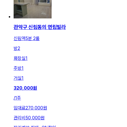
관악구 신림동의 연립빌라
신림역5분 2룸
방
2
화장실
1
주방
1
거실
1
320,000
원
/
1주
임대료
270,000원
관리비
50,000원