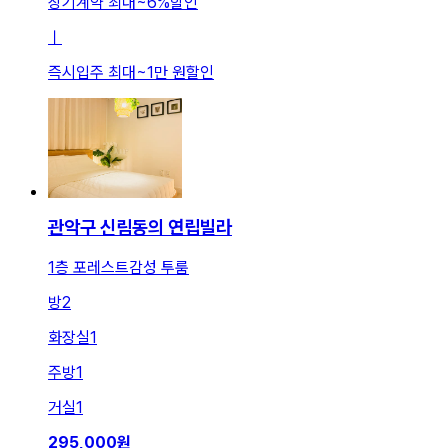
장기계약 최대
~
6
%
할인
ㅣ
즉시입주 최대
~
1만 원
할인
관악구 신림동의 연립빌라
1층 포레스트감성 투룸
방
2
화장실
1
주방
1
거실
1
295,000
원