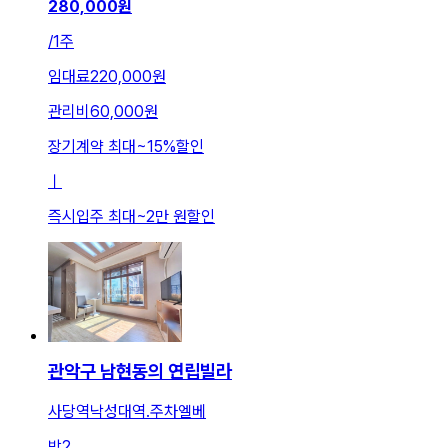
280,000
원
/
1주
임대료
220,000원
관리비
60,000원
장기계약 최대
~
15
%
할인
ㅣ
즉시입주 최대
~
2만 원
할인
관악구 남현동의 연립빌라
사당역낙성대역.주차엘베
방
2