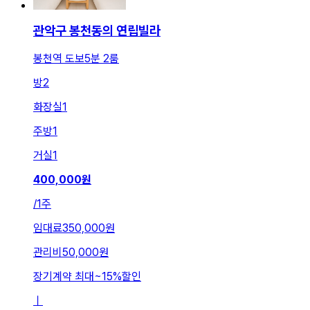
관악구 봉천동의 연립빌라
봉천역 도보5분 2룸
방
2
화장실
1
주방
1
거실
1
400,000
원
/
1주
임대료
350,000원
관리비
50,000원
장기계약 최대
~
15
%
할인
ㅣ