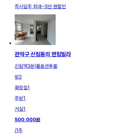
즉시입주 최대
~
5만 원
할인
관악구 신림동의 연립빌라
신림역3분|풀옵션투룸
방
2
화장실
1
주방
1
거실
1
500,000
원
/
1주