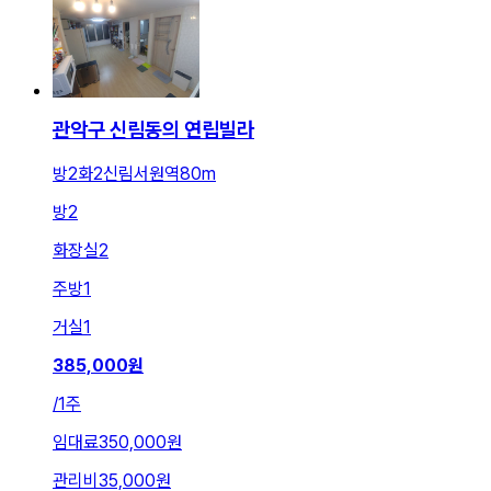
관악구 신림동의 연립빌라
방2화2신림서원역80m
방
2
화장실
2
주방
1
거실
1
385,000
원
/
1주
임대료
350,000원
관리비
35,000원