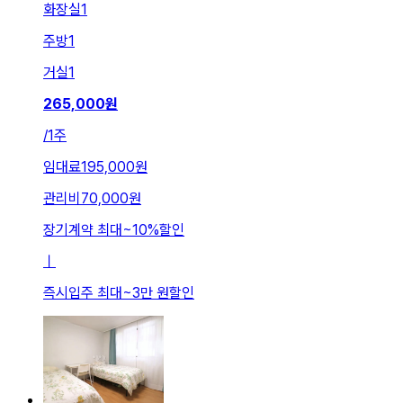
화장실
1
주방
1
거실
1
265,000
원
/
1주
임대료
195,000원
관리비
70,000원
장기계약 최대
~
10
%
할인
ㅣ
즉시입주 최대
~
3만 원
할인