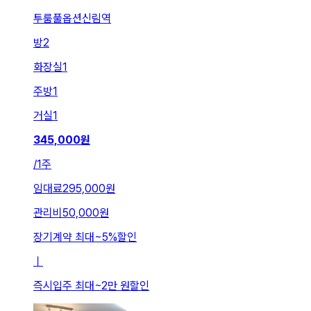
투룸풀옵션신림역
방
2
화장실
1
주방
1
거실
1
345,000
원
/
1주
임대료
295,000원
관리비
50,000원
장기계약 최대
~
5
%
할인
ㅣ
즉시입주 최대
~
2만 원
할인