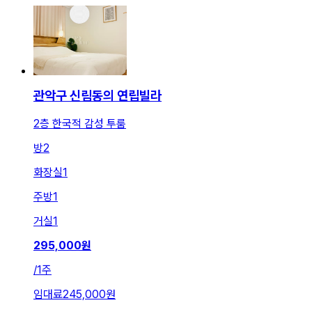
관악구 신림동의 연립빌라
2층 한국적 감성 투룸
방
2
화장실
1
주방
1
거실
1
295,000
원
/
1주
임대료
245,000원