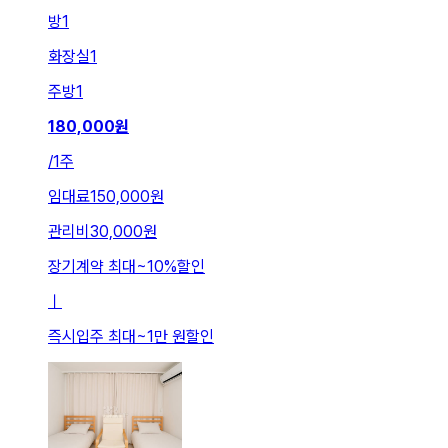
방
1
화장실
1
주방
1
180,000
원
/
1주
임대료
150,000원
관리비
30,000원
장기계약 최대
~
10
%
할인
ㅣ
즉시입주 최대
~
1만 원
할인