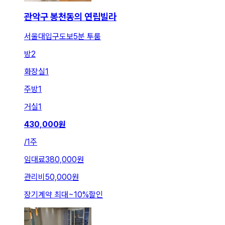
관악구 봉천동의 연립빌라
서울대입구도보5분 투룸
방
2
화장실
1
주방
1
거실
1
430,000
원
/
1주
임대료
380,000원
관리비
50,000원
장기계약 최대
~
10
%
할인