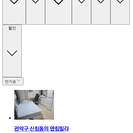
할인
인기순
관악구 신림동의 연립빌라