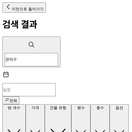
이전으로 돌아가기
검색 결과
전체
방 개수
가격
건물 유형
평수
층수
옵션