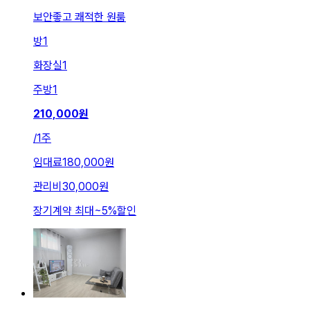
보안좋고 쾌적한 원룸
방
1
화장실
1
주방
1
210,000
원
/
1주
임대료
180,000원
관리비
30,000원
장기계약 최대
~
5
%
할인