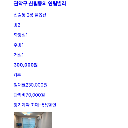
관악구 신림동의 연립빌라
신림동 2룸 풀옵션
방
2
화장실
1
주방
1
거실
1
300,000
원
/
1주
임대료
230,000원
관리비
70,000원
장기계약 최대
~
5
%
할인