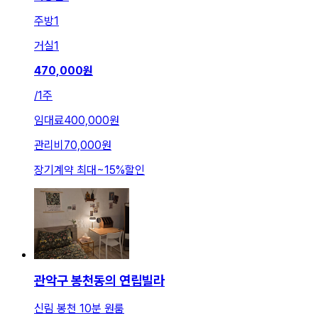
주방
1
거실
1
470,000
원
/
1주
임대료
400,000원
관리비
70,000원
장기계약 최대
~
15
%
할인
관악구 봉천동의 연립빌라
신림 봉천 10분 원룸