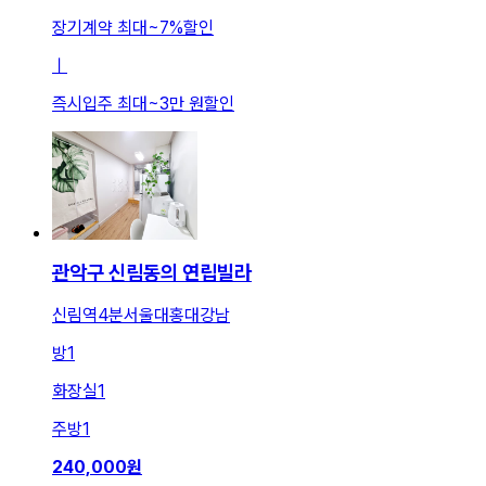
장기계약 최대
~
7
%
할인
ㅣ
즉시입주 최대
~
3만 원
할인
관악구 신림동의 연립빌라
신림역4분서울대홍대강남
방
1
화장실
1
주방
1
240,000
원