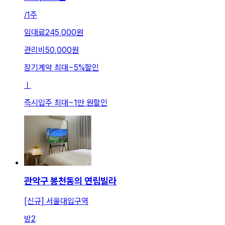
/
1주
임대료
245,000원
관리비
50,000원
장기계약 최대
~
5
%
할인
ㅣ
즉시입주 최대
~
1만 원
할인
관악구 봉천동의 연립빌라
[신규] 서울대입구역
방
2