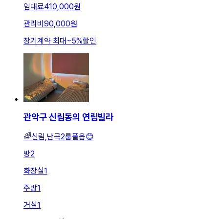
임대료
410,000원
관리비
90,000원
장기계약 최대
~
5
%
할인
관악구 신림동의 연립빌라
🌈신림,난곡2룸풀옵😊
방
2
화장실
1
주방
1
거실
1