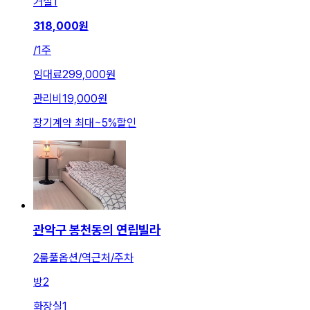
거실
1
318,000
원
/
1주
임대료
299,000원
관리비
19,000원
장기계약 최대
~
5
%
할인
관악구 봉천동의 연립빌라
2룸풀옵션/역근처/주차
방
2
화장실
1