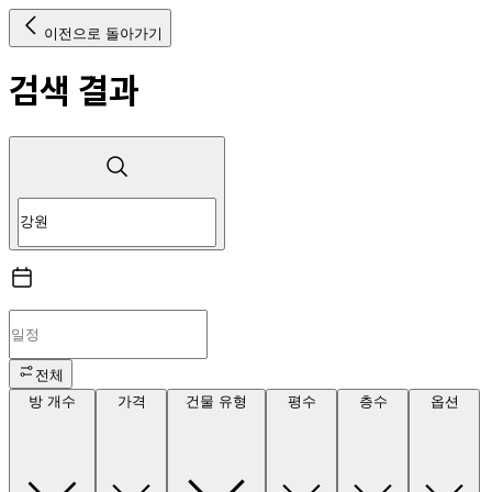
이전으로 돌아가기
검색 결과
전체
방 개수
가격
건물 유형
평수
층수
옵션