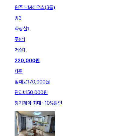
원주 HM하우스(3룸)
방
3
화장실
1
주방
1
거실
1
220,000
원
/
1주
임대료
170,000원
관리비
50,000원
장기계약 최대
~
10
%
할인