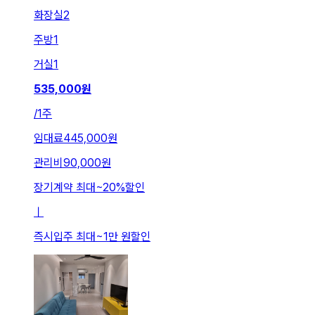
화장실
2
주방
1
거실
1
535,000
원
/
1주
임대료
445,000원
관리비
90,000원
장기계약 최대
~
20
%
할인
ㅣ
즉시입주 최대
~
1만 원
할인