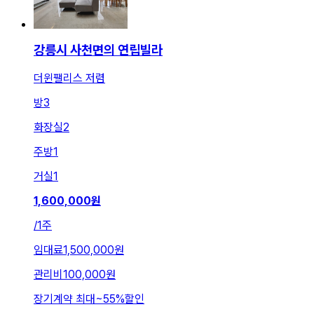
강릉시 사천면의 연립빌라
더윈팰리스 저렴
방
3
화장실
2
주방
1
거실
1
1,600,000
원
/
1주
임대료
1,500,000원
관리비
100,000원
장기계약 최대
~
55
%
할인