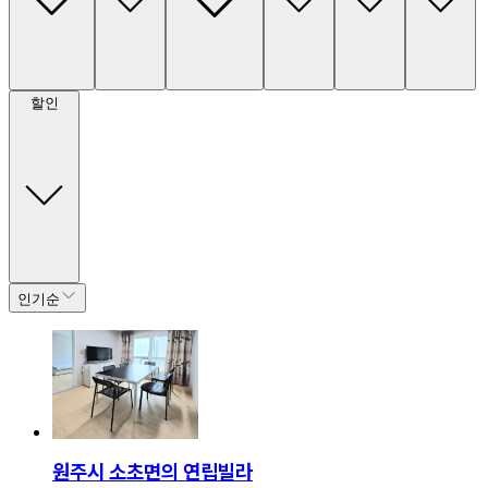
할인
인기순
원주시 소초면의 연립빌라