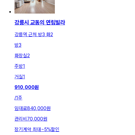
강릉시 교동의 연립빌라
강릉역 근처 방3 화2
방
3
화장실
2
주방
1
거실
1
910,000
원
/
1주
임대료
840,000원
관리비
70,000원
장기계약 최대
~
5
%
할인