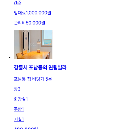
/
1주
임대료
1,000,000원
관리비
50,000원
강릉시 포남동의 연립빌라
포남동 집 바닷가 5분
방
3
화장실
1
주방
1
거실
1