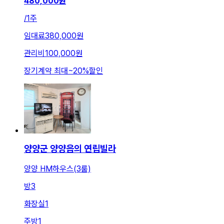
480,000
원
/
1주
임대료
380,000원
관리비
100,000원
장기계약 최대
~
20
%
할인
양양군 양양읍의 연립빌라
양양 HM하우스(3룸)
방
3
화장실
1
주방
1