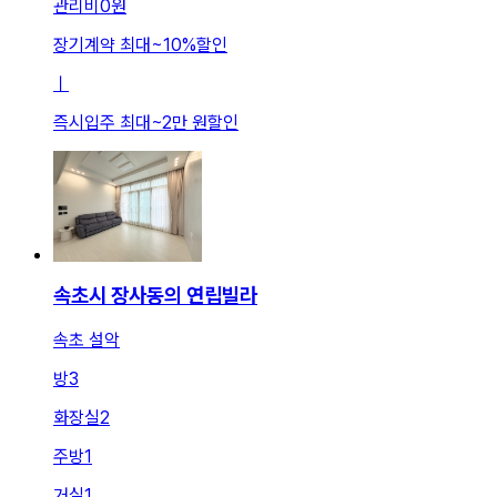
관리비
0원
장기계약 최대
~
10
%
할인
ㅣ
즉시입주 최대
~
2만 원
할인
속초시 장사동의 연립빌라
속초 설악
방
3
화장실
2
주방
1
거실
1