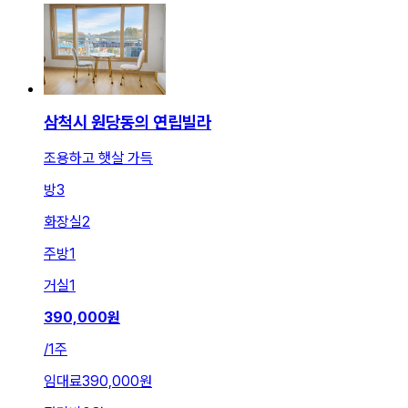
삼척시 원당동의 연립빌라
조용하고 햇살 가득
방
3
화장실
2
주방
1
거실
1
390,000
원
/
1주
임대료
390,000원