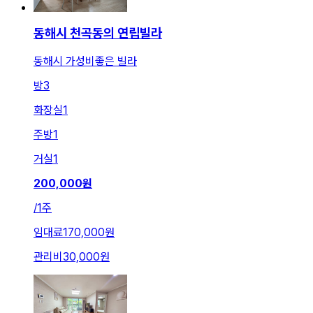
동해시 천곡동의 연립빌라
동해시 가성비좋은 빌라
방
3
화장실
1
주방
1
거실
1
200,000
원
/
1주
임대료
170,000원
관리비
30,000원