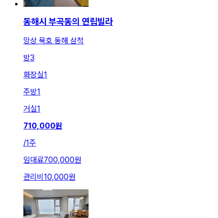
동해시 부곡동의 연립빌라
망상 묵호 동해 삼척
방
3
화장실
1
주방
1
거실
1
710,000
원
/
1주
임대료
700,000원
관리비
10,000원