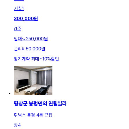
거실
1
300,000
원
/
1주
임대료
250,000원
관리비
50,000원
장기계약 최대
~
10
%
할인
평창군 봉평면의 연립빌라
휘닉스 봉평 4룸 큰집
방
4