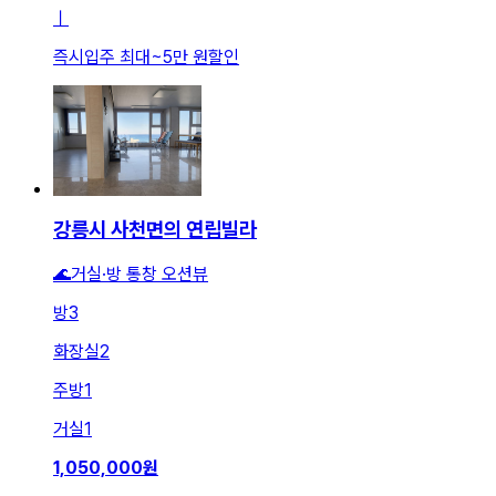
ㅣ
즉시입주 최대
~
5만 원
할인
강릉시 사천면의 연립빌라
🌊거실·방 통창 오션뷰
방
3
화장실
2
주방
1
거실
1
1,050,000
원