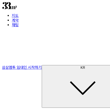
지도
계약
채팅
삼삼엠투 임대인 시작하기
KR