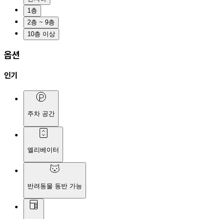
1층
2층 ~ 9층
10층 이상
옵션
인기
주차 공간
엘리베이터
반려동물 동반 가능