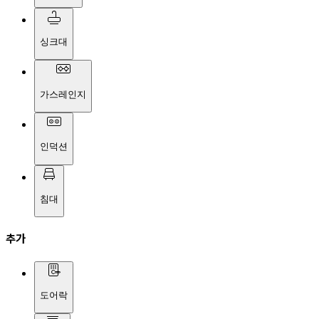
싱크대
가스레인지
인덕션
침대
추가
도어락