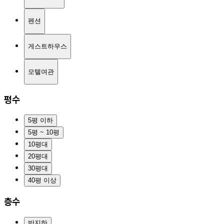
펜션
게스트하우스
모텔여관
평수
5평 이하
5평 ~ 10평
10평대
20평대
30평대
40평 이상
층수
반지하