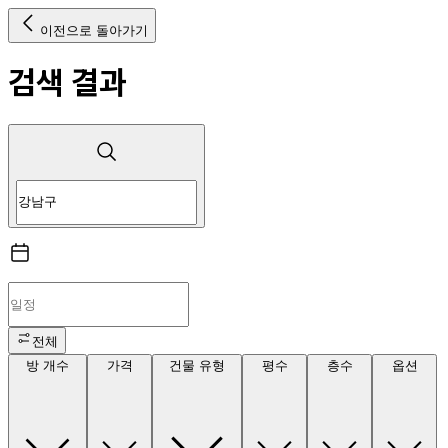
이전으로 돌아가기
검색 결과
전체
방 개수
가격
건물 유형
평수
층수
옵션