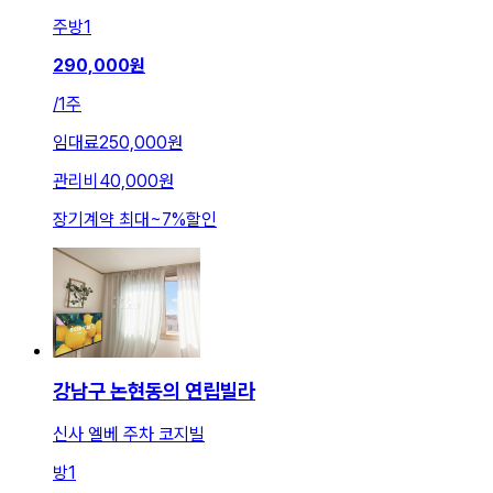
주방
1
290,000
원
/
1주
임대료
250,000원
관리비
40,000원
장기계약 최대
~
7
%
할인
강남구 논현동의 연립빌라
신사 엘베 주차 코지빌
방
1