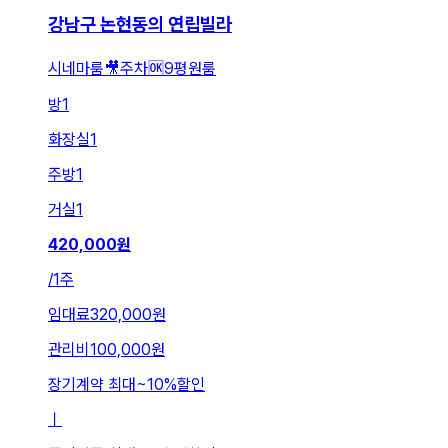
강남구 논현동의 연립빌라
시네마룸🎥주차🆗9평원룸
방
1
화장실
1
주방
1
거실
1
420,000
원
/
1주
임대료
320,000원
관리비
100,000원
장기계약 최대
~
10
%
할인
ㅣ