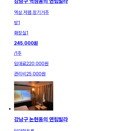
강남구 역삼동의 연립빌라
역삼,저렴,장기거주
방
1
화장실
1
245,000
원
/
1주
임대료
220,000원
관리비
25,000원
강남구 논현동의 연립빌라