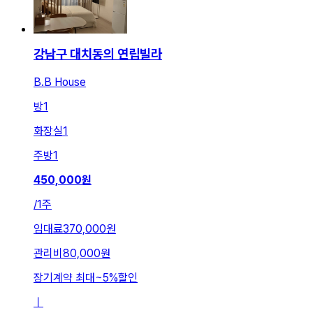
강남구 대치동의 연립빌라
B.B House
방
1
화장실
1
주방
1
450,000
원
/
1주
임대료
370,000원
관리비
80,000원
장기계약 최대
~
5
%
할인
ㅣ