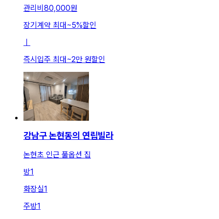
관리비
80,000원
장기계약 최대
~
5
%
할인
ㅣ
즉시입주 최대
~
2만 원
할인
강남구 논현동의 연립빌라
논현초 인근 풀옵션 집
방
1
화장실
1
주방
1