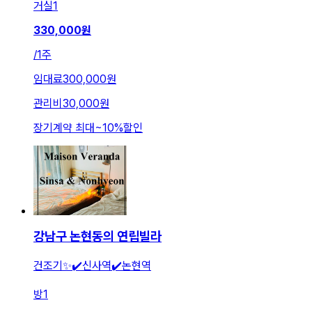
거실
1
330,000
원
/
1주
임대료
300,000원
관리비
30,000원
장기계약 최대
~
10
%
할인
강남구 논현동의 연립빌라
건조기✨✔️신사역✔️논현역
방
1