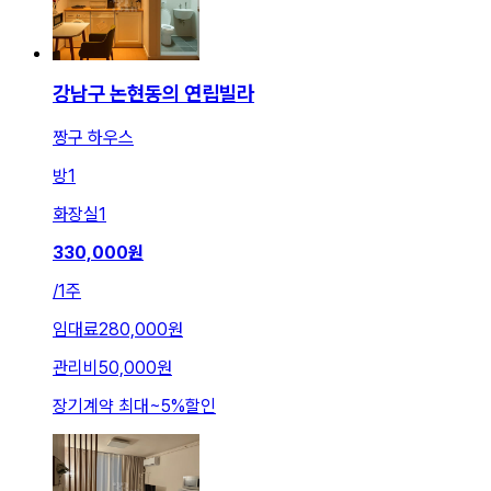
강남구 논현동의 연립빌라
짱구 하우스
방
1
화장실
1
330,000
원
/
1주
임대료
280,000원
관리비
50,000원
장기계약 최대
~
5
%
할인