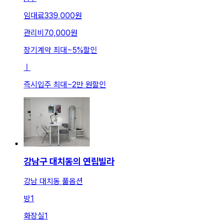
임대료
339,000원
관리비
70,000원
장기계약 최대
~
5
%
할인
ㅣ
즉시입주 최대
~
2만 원
할인
강남구 대치동의 연립빌라
강남 대치동 풀옵션
방
1
화장실
1