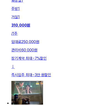
화장실
1
주방
1
거실
1
310,000
원
/
1주
임대료
250,000원
관리비
60,000원
장기계약 최대
~
7
%
할인
ㅣ
즉시입주 최대
~
3만 원
할인