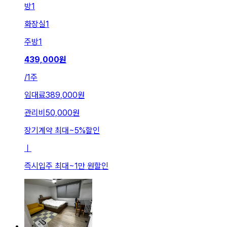
방
1
화장실
1
주방
1
439,000
원
/
1주
임대료
389,000원
관리비
50,000원
장기계약 최대
~
5
%
할인
ㅣ
즉시입주 최대
~
1만 원
할인