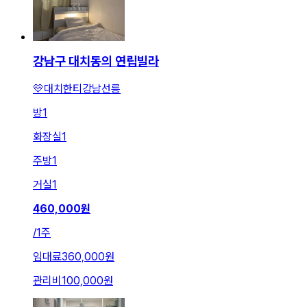
강남구 대치동의 연립빌라
💛대치한티강남선릉
방
1
화장실
1
주방
1
거실
1
460,000
원
/
1주
임대료
360,000원
관리비
100,000원