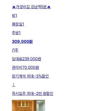
🔥가성비갑 강남역5분🔥
방
1
화장실
1
주방
1
309,000
원
/
1주
임대료
239,000원
관리비
70,000원
장기계약 최대
~
5
%
할인
ㅣ
즉시입주 최대
~
2만 원
할인