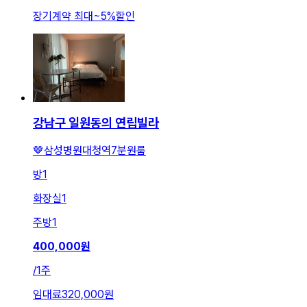
장기계약 최대
~
5
%
할인
강남구 일원동의 연립빌라
🤎삼성병원대청역7분원룸
방
1
화장실
1
주방
1
400,000
원
/
1주
임대료
320,000원