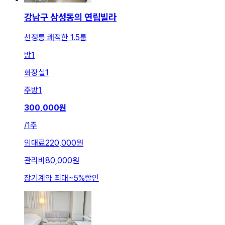
강남구 삼성동의 연립빌라
선정릉 쾌적한 1.5룸
방
1
화장실
1
주방
1
300,000
원
/
1주
임대료
220,000원
관리비
80,000원
장기계약 최대
~
5
%
할인