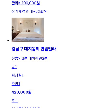
관리비
100,000원
장기계약 최대
~
5
%
할인
강남구 대치동의 연립빌라
선릉역6분 대치학원3분
방
1
화장실
1
주방
1
420,000
원
/
1주