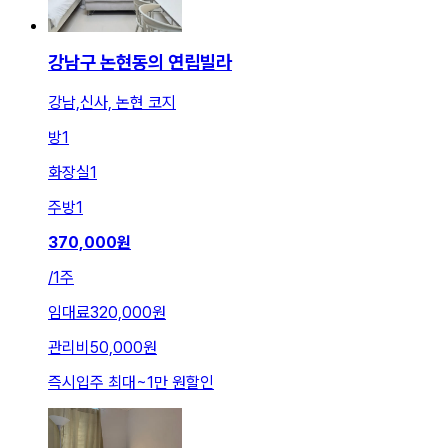
강남구 논현동의 연립빌라
강남,신사, 논현 코지
방
1
화장실
1
주방
1
370,000
원
/
1주
임대료
320,000원
관리비
50,000원
즉시입주 최대
~
1만 원
할인