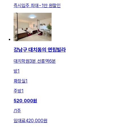
즉시입주 최대
~
1만 원
할인
강남구 대치동의 연립빌라
대치학원3분 선릉역6분
방
1
화장실
1
주방
1
520,000
원
/
1주
임대료
420,000원