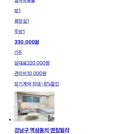
달마학동룸
방
1
화장실
1
주방
1
330,000
원
/
1주
임대료
320,000원
관리비
10,000원
장기계약 최대
~
8
%
할인
강남구 역삼동의 연립빌라