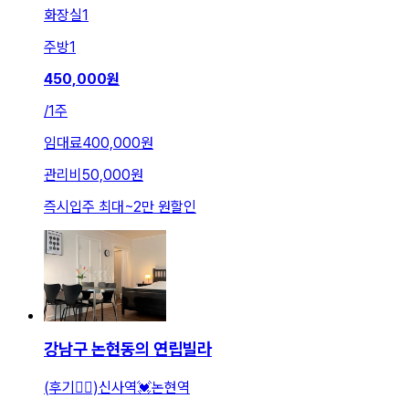
화장실
1
주방
1
450,000
원
/
1주
임대료
400,000원
관리비
50,000원
즉시입주 최대
~
2만 원
할인
강남구 논현동의 연립빌라
(후기👍🏻)신사역💓논현역