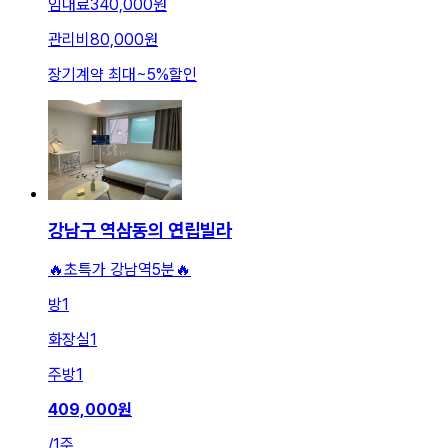
임대료
340,000원
관리비
80,000원
장기계약 최대
~
5
%
할인
강남구 역삼동의 연립빌라
🔥초특가 강남역5분🔥
방
1
화장실
1
주방
1
409,000
원
/
1주