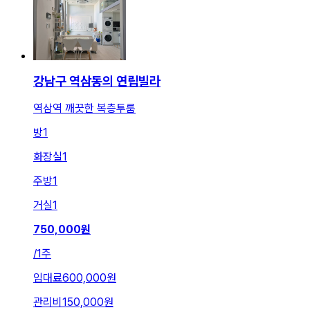
강남구 역삼동의 연립빌라
역삼역 깨끗한 복층투룸
방
1
화장실
1
주방
1
거실
1
750,000
원
/
1주
임대료
600,000원
관리비
150,000원