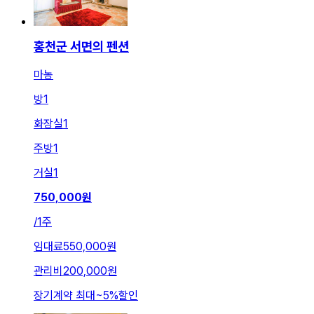
홍천군 서면의 펜션
마농
방
1
화장실
1
주방
1
거실
1
750,000
원
/
1주
임대료
550,000원
관리비
200,000원
장기계약 최대
~
5
%
할인