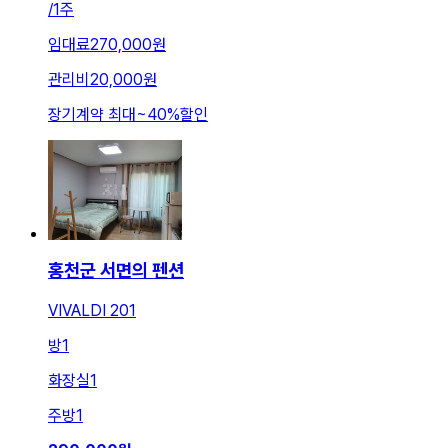
/
1주
임대료
270,000원
관리비
20,000원
장기계약 최대
~
40
%
할인
홍천군 서면의 펜션
VIVALDI 201
방
1
화장실
1
주방
1