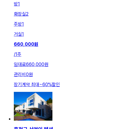
방
1
화장실
2
주방
1
거실
1
660,000
원
/
1주
임대료
660,000원
관리비
0원
장기계약 최대
~
60
%
할인