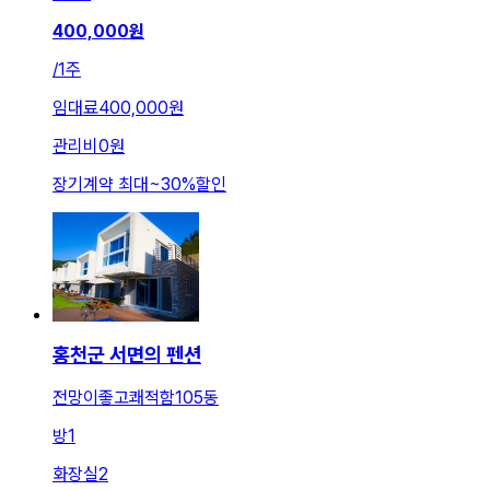
400,000
원
/
1주
임대료
400,000원
관리비
0원
장기계약 최대
~
30
%
할인
홍천군 서면의 펜션
전망이좋고쾌적함105동
방
1
화장실
2