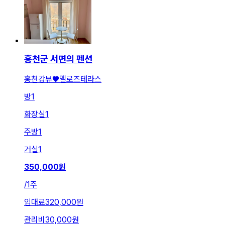
홍천군 서면의 펜션
홍천강뷰♥️멜로즈테라스
방
1
화장실
1
주방
1
거실
1
350,000
원
/
1주
임대료
320,000원
관리비
30,000원