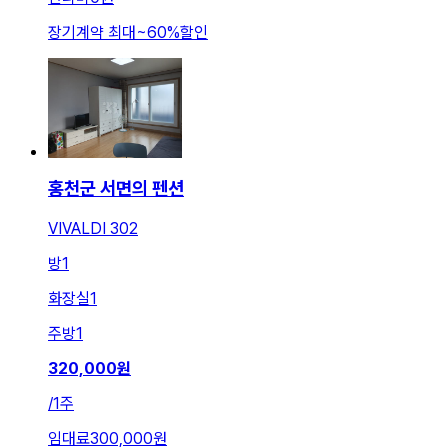
장기계약 최대
~
60
%
할인
홍천군 서면의 펜션
VIVALDI 302
방
1
화장실
1
주방
1
320,000
원
/
1주
임대료
300,000원