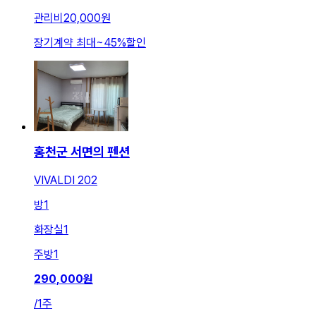
관리비
20,000원
장기계약 최대
~
45
%
할인
홍천군 서면의 펜션
VIVALDI 202
방
1
화장실
1
주방
1
290,000
원
/
1주