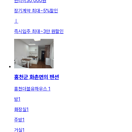
관리비
30,000원
장기계약 최대
~
5
%
할인
ㅣ
즉시입주 최대
~
3만 원
할인
홍천군 화촌면의 펜션
홍천더블유하우스 1
방
1
화장실
1
주방
1
거실
1