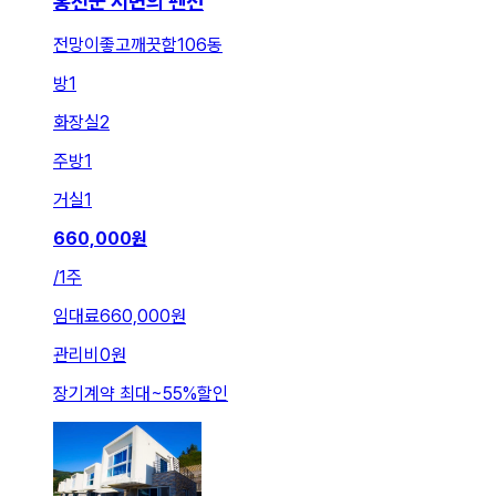
홍천군 서면의 펜션
전망이좋고깨끗함106동
방
1
화장실
2
주방
1
거실
1
660,000
원
/
1주
임대료
660,000원
관리비
0원
장기계약 최대
~
55
%
할인