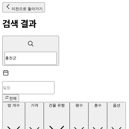
이전으로 돌아가기
검색 결과
전체
방 개수
가격
건물 유형
평수
층수
옵션