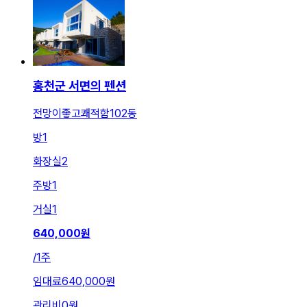
홍천군 서면의 펜션
전망이좋고쾌적함102동
방
1
화장실
2
주방
1
거실
1
640,000
원
/
1주
임대료
640,000원
관리비
0원