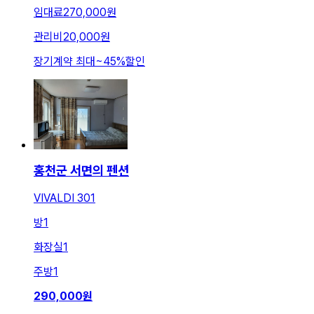
임대료
270,000원
관리비
20,000원
장기계약 최대
~
45
%
할인
홍천군 서면의 펜션
VIVALDI 301
방
1
화장실
1
주방
1
290,000
원