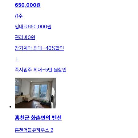
650,000
원
/
1주
임대료
650,000원
관리비
0원
장기계약 최대
~
40
%
할인
ㅣ
즉시입주 최대
~
5만 원
할인
홍천군 화촌면의 펜션
홍천더블유하우스 2