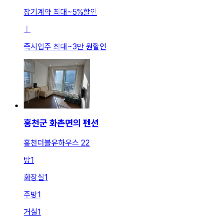
장기계약 최대
~
5
%
할인
ㅣ
즉시입주 최대
~
3만 원
할인
홍천군 화촌면의 펜션
홍천더블유하우스 22
방
1
화장실
1
주방
1
거실
1