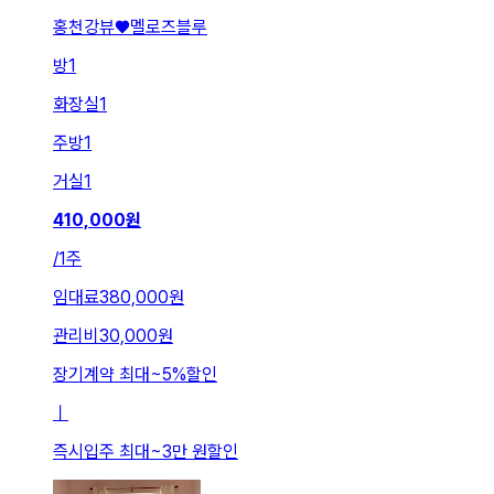
홍천강뷰♥️멜로즈블루
방
1
화장실
1
주방
1
거실
1
410,000
원
/
1주
임대료
380,000원
관리비
30,000원
장기계약 최대
~
5
%
할인
ㅣ
즉시입주 최대
~
3만 원
할인