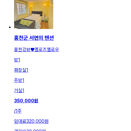
홍천군 서면의 펜션
홍천강뷰♥️멜로즈옐로우
방
1
화장실
1
주방
1
거실
1
350,000
원
/
1주
임대료
320,000원