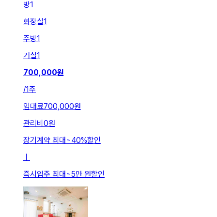
방
1
화장실
1
주방
1
거실
1
700,000
원
/
1주
임대료
700,000원
관리비
0원
장기계약 최대
~
40
%
할인
ㅣ
즉시입주 최대
~
5만 원
할인