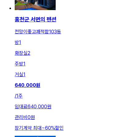
홍천군 서면의 펜션
전망이좋고쾌적함103동
방
1
화장실
2
주방
1
거실
1
640,000
원
/
1주
임대료
640,000원
관리비
0원
장기계약 최대
~
60
%
할인