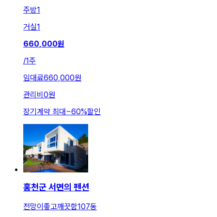
주방
1
거실
1
660,000
원
/
1주
임대료
660,000원
관리비
0원
장기계약 최대
~
60
%
할인
홍천군 서면의 펜션
전망이좋고깨끗함107동