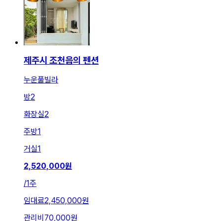
제주시 조천읍의 펜션
누운풀빌라
방
2
화장실
2
주방
1
거실
1
2,520,000
원
/
1주
임대료
2,450,000원
관리비
70,000원