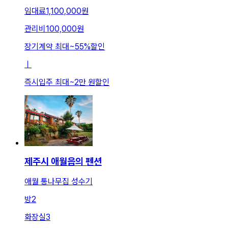
임대료
1,100,000원
관리비
100,000원
장기계약 최대
~
55
%
할인
ㅣ
즉시입주 최대
~
2만 원
할인
제주시 애월읍의 펜션
애월 통나무집 성수기
방
2
화장실
3