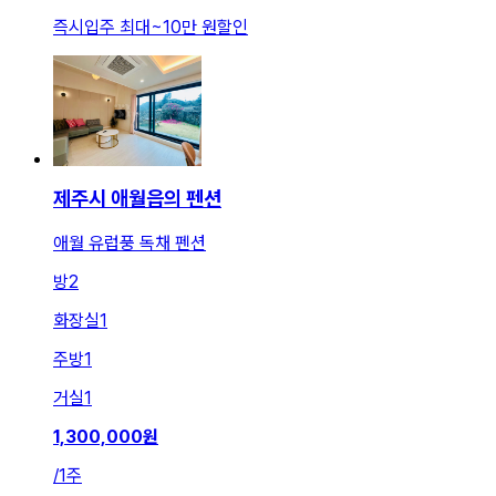
즉시입주 최대
~
10만 원
할인
제주시 애월읍의 펜션
애월 유럽풍 독채 펜션
방
2
화장실
1
주방
1
거실
1
1,300,000
원
/
1주