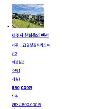
제주시 한림읍의 펜션
제주 고급힐링골프리조트
방
2
화장실
2
주방
1
거실
1
660,000
원
/
1주
임대료
600,000원