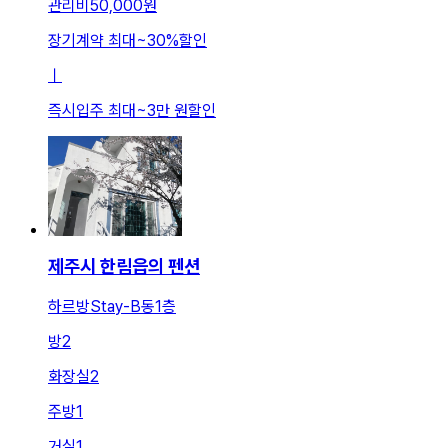
관리비
50,000원
장기계약 최대
~
30
%
할인
ㅣ
즉시입주 최대
~
3만 원
할인
제주시 한림읍의 펜션
하르방Stay-B동1층
방
2
화장실
2
주방
1
거실
1