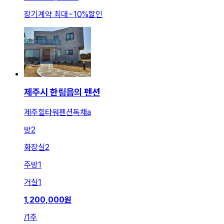
장기계약 최대
~
10
%
할인
제주시 한림읍의 펜션
제주힐타워펜션독채a
방
2
화장실
2
주방
1
거실
1
1,200,000
원
/
1주