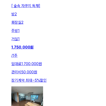
[ 숲속 자쿠지 독채]
방
2
화장실
2
주방
1
거실
1
1,750,000
원
/
1주
임대료
1,700,000원
관리비
50,000원
장기계약 최대
~
5
%
할인