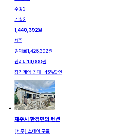
주방
2
거실
2
1,440,392
원
/
1주
임대료
1,426,392원
관리비
14,000원
장기계약 최대
~
45
%
할인
제주시 한경면의 펜션
[제주] 스테이 구들