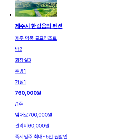
제주시 한림읍의 펜션
제주 명품 골프리조트
방
2
화장실
3
주방
1
거실
1
760,000
원
/
1주
임대료
700,000원
관리비
60,000원
즉시입주 최대
~
5만 원
할인