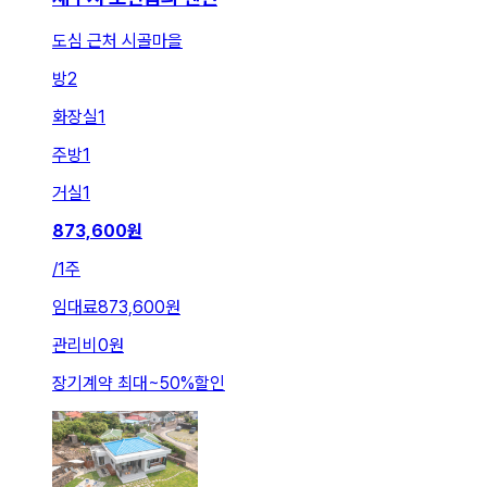
도심 근처 시골마을
방
2
화장실
1
주방
1
거실
1
873,600
원
/
1주
임대료
873,600원
관리비
0원
장기계약 최대
~
50
%
할인