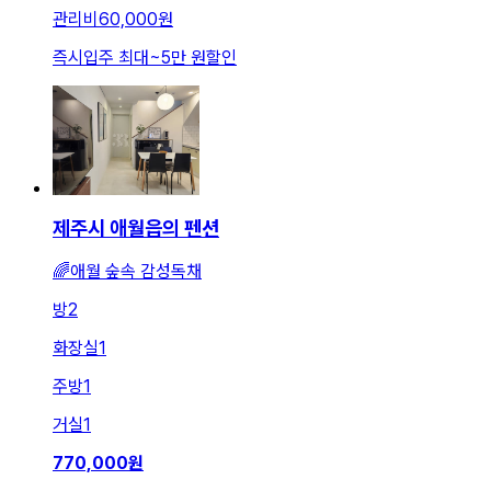
관리비
60,000원
즉시입주 최대
~
5만 원
할인
제주시 애월읍의 펜션
🌈애월 숲속 감성독채
방
2
화장실
1
주방
1
거실
1
770,000
원