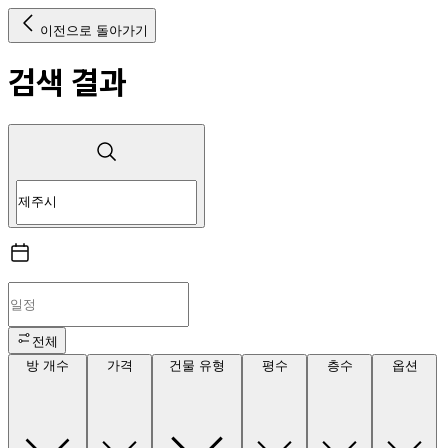
이전으로 돌아가기
검색 결과
전체
방 개수
가격
건물 유형
평수
층수
옵션