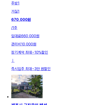
주방
1
거실
1
670,000
원
/
1주
임대료
660,000원
관리비
10,000원
장기계약 최대
~
10
%
할인
ㅣ
즉시입주 최대
~
3만 원
할인