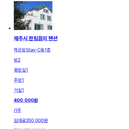
제주시 한림읍의 펜션
하르방Stay-C동1층
방
2
화장실
1
주방
1
거실
1
400,000
원
/
1주
임대료
350,000원