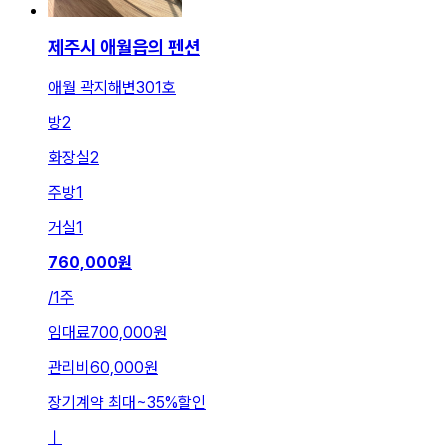
제주시 애월읍의 펜션
애월 곽지해변301호
방
2
화장실
2
주방
1
거실
1
760,000
원
/
1주
임대료
700,000원
관리비
60,000원
장기계약 최대
~
35
%
할인
ㅣ