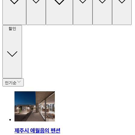
할인
인기순
제주시 애월읍의 펜션