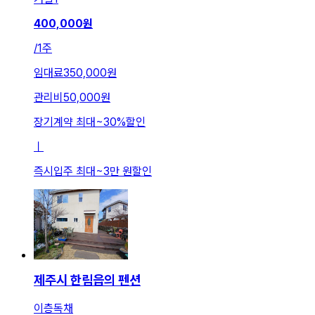
400,000
원
/
1주
임대료
350,000원
관리비
50,000원
장기계약 최대
~
30
%
할인
ㅣ
즉시입주 최대
~
3만 원
할인
제주시 한림읍의 펜션
이층독채