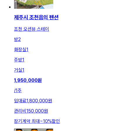
제주시 조천읍의 펜션
조천 오션뷰 스테이
방
2
화장실
1
주방
1
거실
1
1,950,000
원
/
1주
임대료
1,800,000원
관리비
150,000원
장기계약 최대
~
10
%
할인