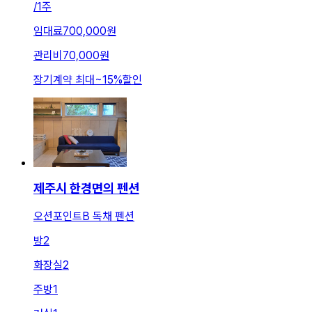
/
1주
임대료
700,000원
관리비
70,000원
장기계약 최대
~
15
%
할인
제주시 한경면의 펜션
오션포인트B 독채 펜션
방
2
화장실
2
주방
1