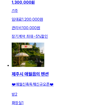
1,300,000
원
/
1주
임대료
1,200,000원
관리비
100,000원
장기계약 최대
~
5
%
할인
제주시 애월읍의 펜션
❤️애월신축독채신규오픈❤️
방
2
화장실
1