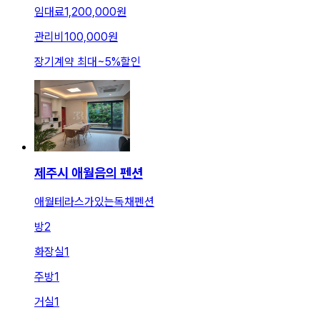
임대료
1,200,000원
관리비
100,000원
장기계약 최대
~
5
%
할인
제주시 애월읍의 펜션
애월테라스가있는독채펜션
방
2
화장실
1
주방
1
거실
1