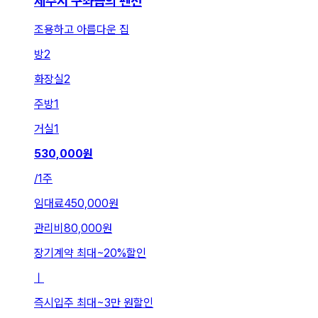
제주시 구좌읍의 펜션
조용하고 아름다운 집
방
2
화장실
2
주방
1
거실
1
530,000
원
/
1주
임대료
450,000원
관리비
80,000원
장기계약 최대
~
20
%
할인
ㅣ
즉시입주 최대
~
3만 원
할인