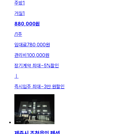
주방
1
거실
1
880,000
원
/
1주
임대료
780,000원
관리비
100,000원
장기계약 최대
~
5
%
할인
ㅣ
즉시입주 최대
~
3만 원
할인
제주시 조천읍의 펜션