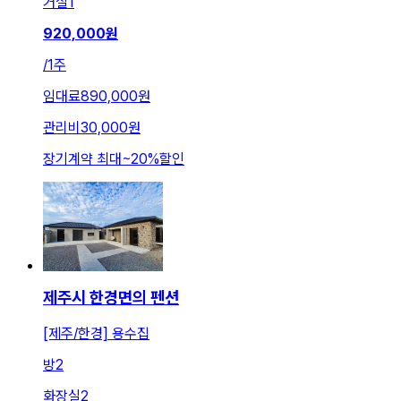
거실
1
920,000
원
/
1주
임대료
890,000원
관리비
30,000원
장기계약 최대
~
20
%
할인
제주시 한경면의 펜션
[제주/한경] 용수집
방
2
화장실
2