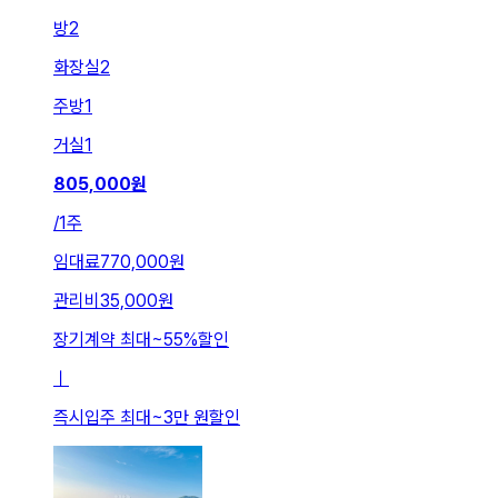
방
2
화장실
2
주방
1
거실
1
805,000
원
/
1주
임대료
770,000원
관리비
35,000원
장기계약 최대
~
55
%
할인
ㅣ
즉시입주 최대
~
3만 원
할인