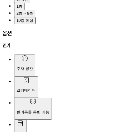
1층
2층 ~ 9층
10층 이상
옵션
인기
주차 공간
엘리베이터
반려동물 동반 가능