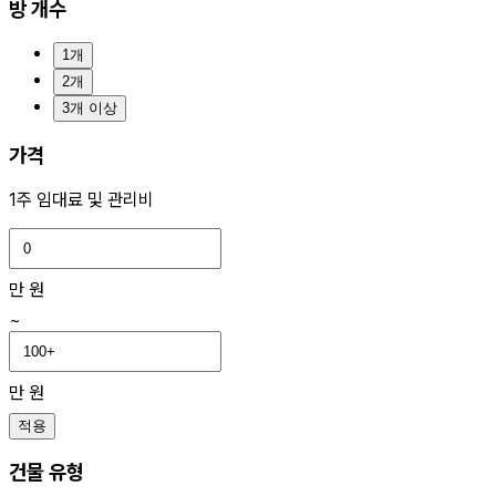
방 개수
1개
2개
3개 이상
가격
1주 임대료 및 관리비
만 원
~
만 원
적용
건물 유형