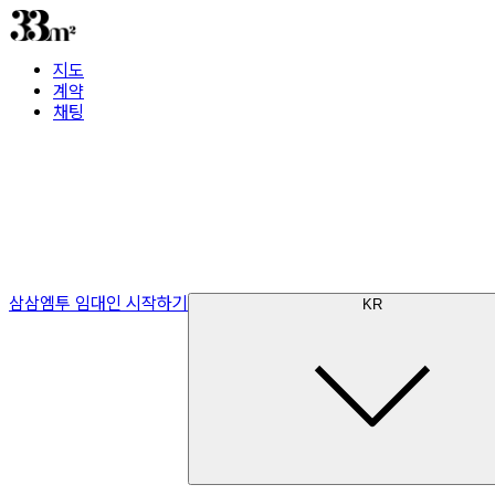
지도
계약
채팅
삼삼엠투 임대인 시작하기
KR