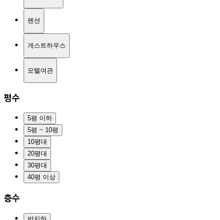
펜션
게스트하우스
모텔여관
평수
5평 이하
5평 ~ 10평
10평대
20평대
30평대
40평 이상
층수
반지하