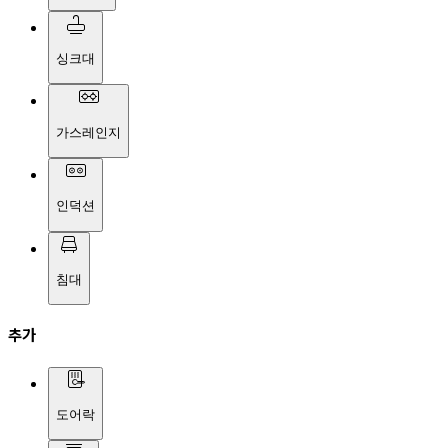
싱크대
가스레인지
인덕션
침대
추가
도어락