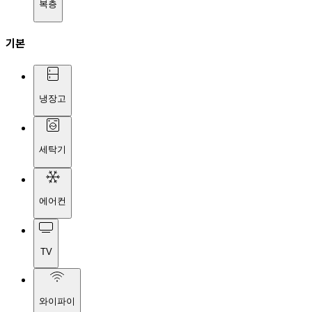
복층
기본
냉장고
세탁기
에어컨
TV
와이파이