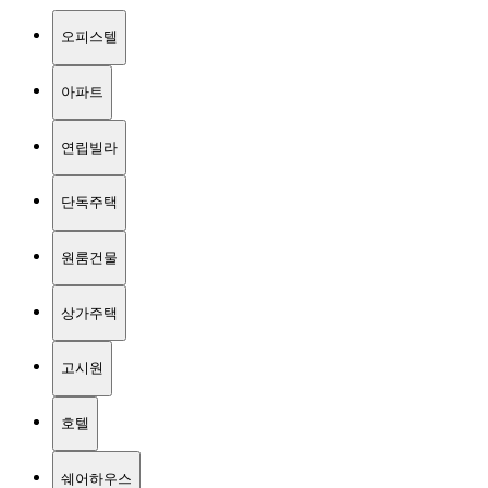
오피스텔
아파트
연립빌라
단독주택
원룸건물
상가주택
고시원
호텔
쉐어하우스