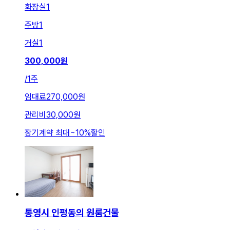
화장실
1
주방
1
거실
1
300,000
원
/
1주
임대료
270,000원
관리비
30,000원
장기계약 최대
~
10
%
할인
통영시 인평동의 원룸건물