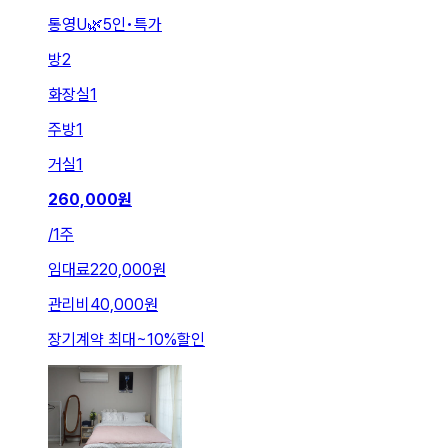
통영U🌿5인•특가
방
2
화장실
1
주방
1
거실
1
260,000
원
/
1주
임대료
220,000원
관리비
40,000원
장기계약 최대
~
10
%
할인