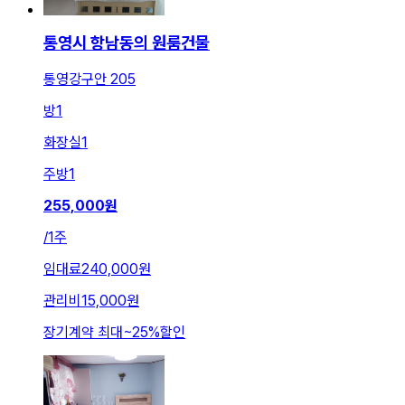
통영시 항남동의 원룸건물
통영강구안 205
방
1
화장실
1
주방
1
255,000
원
/
1주
임대료
240,000원
관리비
15,000원
장기계약 최대
~
25
%
할인