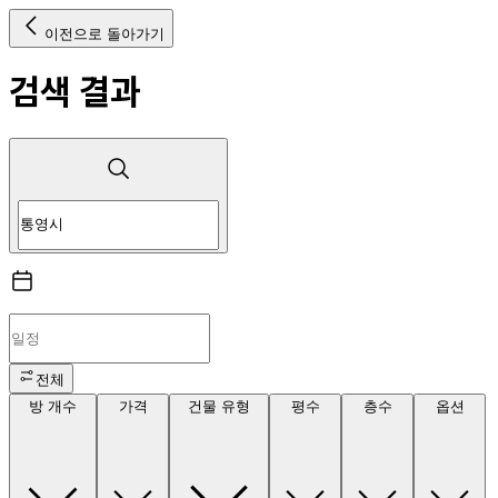
이전으로 돌아가기
검색 결과
전체
방 개수
가격
건물 유형
평수
층수
옵션