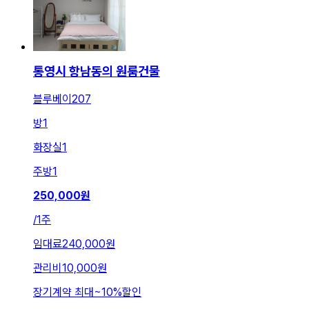
통영시 항남동의 원룸건물
블루베이207
방
1
화장실
1
주방
1
250,000
원
/
1주
임대료
240,000원
관리비
10,000원
장기계약 최대
~
10
%
할인