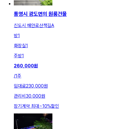
통영시 광도면의 원룸건물
신도시 해안로산책길A
방
1
화장실
1
주방
1
260,000
원
/
1주
임대료
230,000원
관리비
30,000원
장기계약 최대
~
10
%
할인