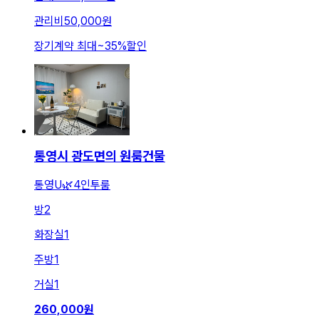
관리비
50,000원
장기계약 최대
~
35
%
할인
통영시 광도면의 원룸건물
통영U🌿4인투룸
방
2
화장실
1
주방
1
거실
1
260,000
원