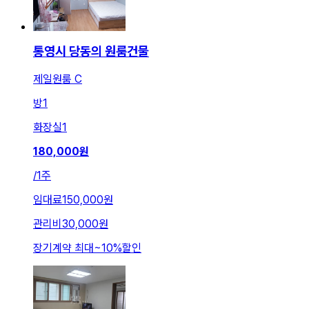
통영시 당동의 원룸건물
제일원룸 C
방
1
화장실
1
180,000
원
/
1주
임대료
150,000원
관리비
30,000원
장기계약 최대
~
10
%
할인