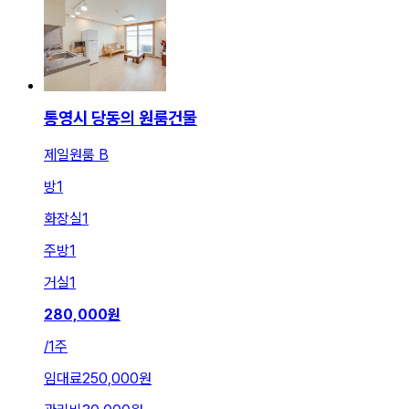
통영시 당동의 원룸건물
제일원룸 B
방
1
화장실
1
주방
1
거실
1
280,000
원
/
1주
임대료
250,000원