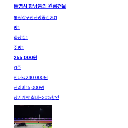
통영시 항남동의 원룸건물
통영강구안관광중심201
방
1
화장실
1
주방
1
255,000
원
/
1주
임대료
240,000원
관리비
15,000원
장기계약 최대
~
30
%
할인