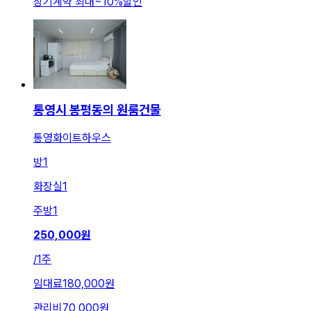
장기계약 최대
~
10
%
할인
통영시 봉평동의 원룸건물
통영화이트하우스
방
1
화장실
1
주방
1
250,000
원
/
1주
임대료
180,000원
관리비
70,000원