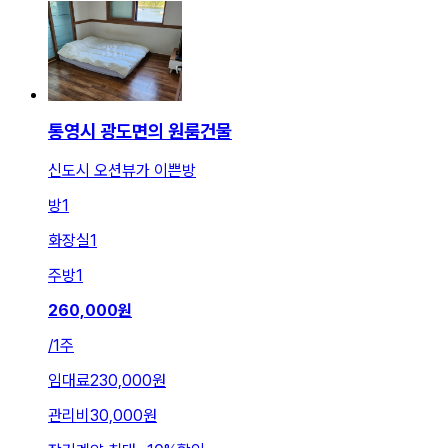
통영시 광도면의 원룸건물
신도시 오션뷰가 이쁜방
방
1
화장실
1
주방
1
260,000
원
/
1주
임대료
230,000원
관리비
30,000원