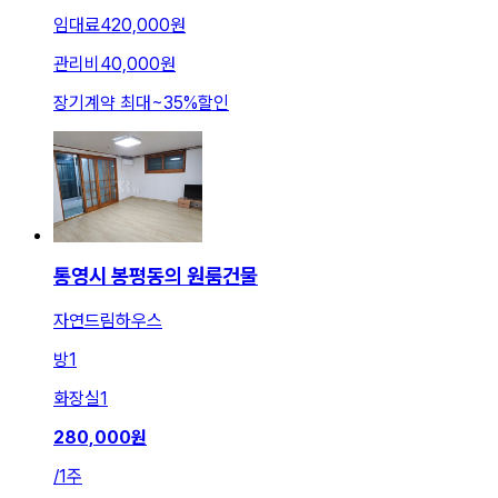
임대료
420,000원
관리비
40,000원
장기계약 최대
~
35
%
할인
통영시 봉평동의 원룸건물
자연드림하우스
방
1
화장실
1
280,000
원
/
1주