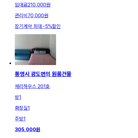
임대료
210,000원
관리비
70,000원
장기계약 최대
~
5
%
할인
통영시 광도면의 원룸건물
체리하우스 201호
방
1
화장실
1
주방
1
305,000
원