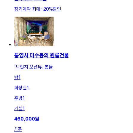
장기계약 최대
~
20
%
할인
통영시 미수동의 원룸건물
「브릿지 오션뷰」 봄뜰
방
1
화장실
1
주방
1
거실
1
460,000
원
/
1주