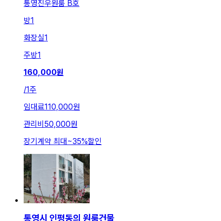
통영진우원룸 B호
방
1
화장실
1
주방
1
160,000
원
/
1주
임대료
110,000원
관리비
50,000원
장기계약 최대
~
35
%
할인
통영시 인평동의 원룸건물