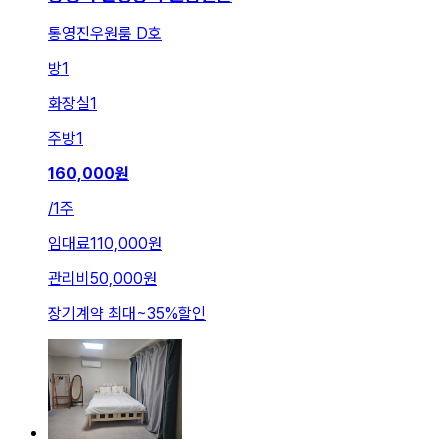
통영진우원룸 D호
방
1
화장실
1
주방
1
160,000
원
/
1주
임대료
110,000원
관리비
50,000원
장기계약 최대
~
35
%
할인