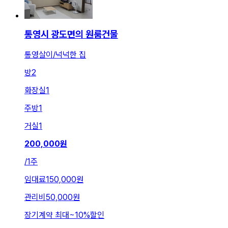
통영시 광도면의 원룸건물
통영살이/넉넉한 집
방
2
화장실
1
주방
1
거실
1
200,000
원
/
1주
임대료
150,000원
관리비
50,000원
장기계약 최대
~
10
%
할인