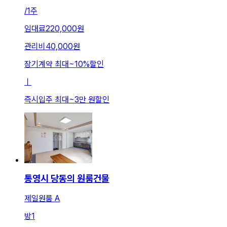
/
1주
임대료
220,000원
관리비
40,000원
장기계약 최대
~
10
%
할인
ㅣ
즉시입주 최대
~
3만 원
할인
통영시 당동의 원룸건물
제일원룸 A
방
1