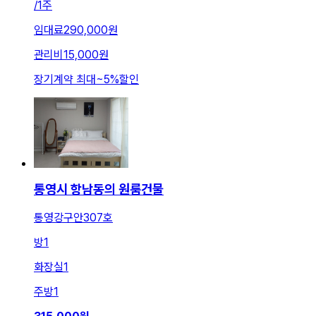
/
1주
임대료
290,000원
관리비
15,000원
장기계약 최대
~
5
%
할인
통영시 항남동의 원룸건물
통영강구안307호
방
1
화장실
1
주방
1