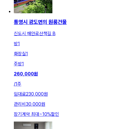
통영시 광도면의 원룸건물
신도시 해안로산책길 B
방
1
화장실
1
주방
1
260,000
원
/
1주
임대료
230,000원
관리비
30,000원
장기계약 최대
~
10
%
할인