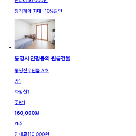
관리비
30,000원
장기계약 최대
~
10
%
할인
통영시 인평동의 원룸건물
통영진우원룸 A호
방
1
화장실
1
주방
1
160,000
원
/
1주
임대료
110,000원