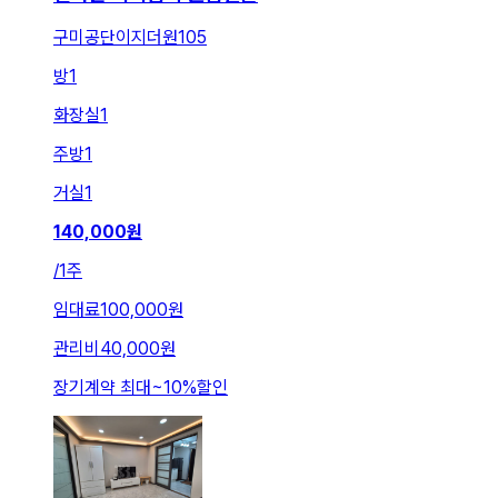
구미공단이지더원105
방
1
화장실
1
주방
1
거실
1
140,000
원
/
1주
임대료
100,000원
관리비
40,000원
장기계약 최대
~
10
%
할인