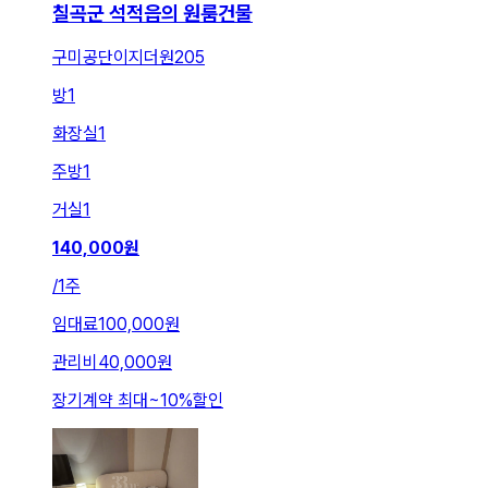
칠곡군 석적읍의 원룸건물
구미공단이지더원205
방
1
화장실
1
주방
1
거실
1
140,000
원
/
1주
임대료
100,000원
관리비
40,000원
장기계약 최대
~
10
%
할인