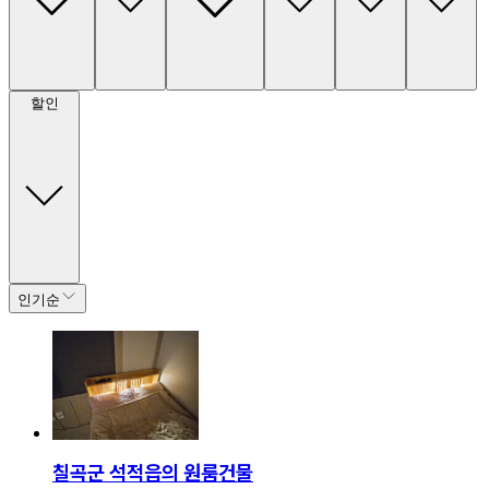
할인
인기순
칠곡군 석적읍의 원룸건물