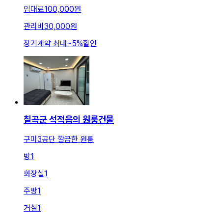
임대료
100,000원
관리비
30,000원
장기계약 최대
~
5
%
할인
칠곡군 석적읍의 원룸건물
구미3공단 깔끔한 원룸
방
1
화장실
1
주방
1
거실
1