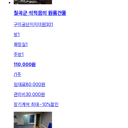
칠곡군 석적읍의 원룸건물
구미공단이지더원301
방
1
화장실
1
주방
1
110,000
원
/
1주
임대료
80,000원
관리비
30,000원
장기계약 최대
~
10
%
할인