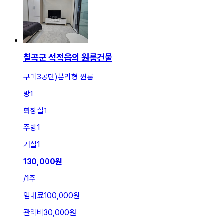
칠곡군 석적읍의 원룸건물
구미3공단)분리형 원룸
방
1
화장실
1
주방
1
거실
1
130,000
원
/
1주
임대료
100,000원
관리비
30,000원