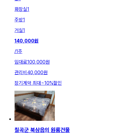
화장실
1
주방
1
거실
1
140,000
원
/
1주
임대료
100,000원
관리비
40,000원
장기계약 최대
~
10
%
할인
칠곡군 북삼읍의 원룸건물