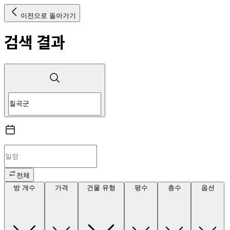
이전으로 돌아가기
검색 결과
전체
방 개수
가격
건물 유형
평수
층수
옵션