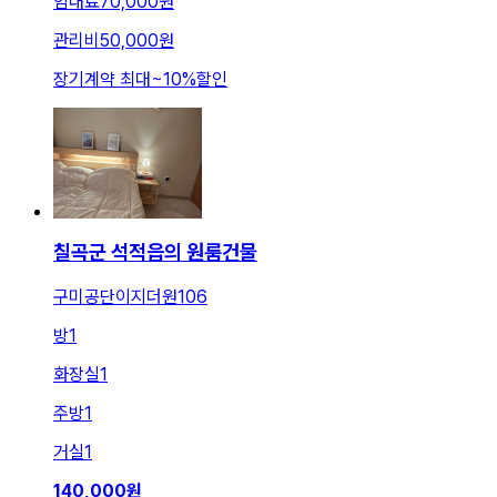
임대료
70,000원
관리비
50,000원
장기계약 최대
~
10
%
할인
칠곡군 석적읍의 원룸건물
구미공단이지더원106
방
1
화장실
1
주방
1
거실
1
140,000
원