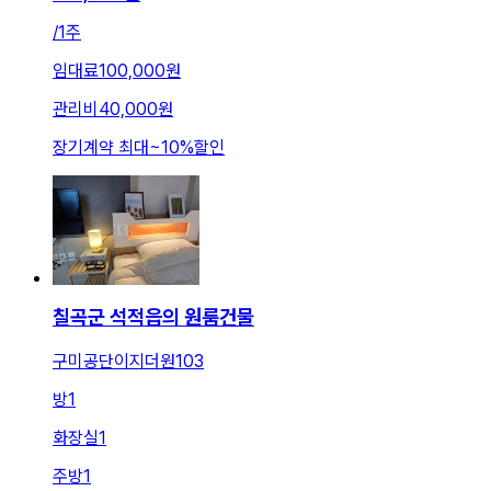
/
1주
임대료
100,000원
관리비
40,000원
장기계약 최대
~
10
%
할인
칠곡군 석적읍의 원룸건물
구미공단이지더원103
방
1
화장실
1
주방
1