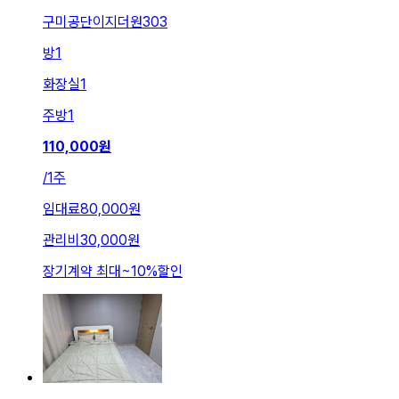
구미공단이지더원303
방
1
화장실
1
주방
1
110,000
원
/
1주
임대료
80,000원
관리비
30,000원
장기계약 최대
~
10
%
할인