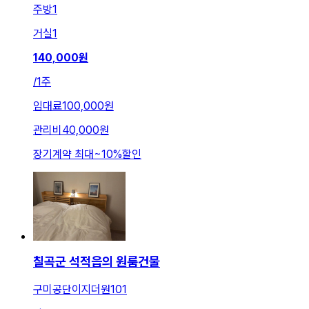
주방
1
거실
1
140,000
원
/
1주
임대료
100,000원
관리비
40,000원
장기계약 최대
~
10
%
할인
칠곡군 석적읍의 원룸건물
구미공단이지더원101