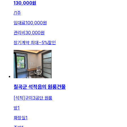
130,000
원
/
1주
임대료
100,000원
관리비
30,000원
장기계약 최대
~
5
%
할인
칠곡군 석적읍의 원룸건물
[석적]구미3공단 원룸
방
1
화장실
1