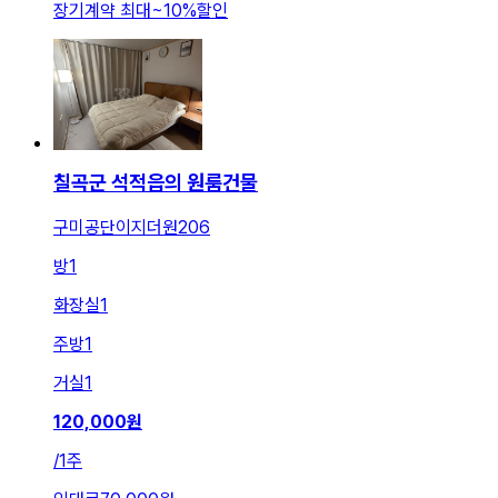
장기계약 최대
~
10
%
할인
칠곡군 석적읍의 원룸건물
구미공단이지더원206
방
1
화장실
1
주방
1
거실
1
120,000
원
/
1주