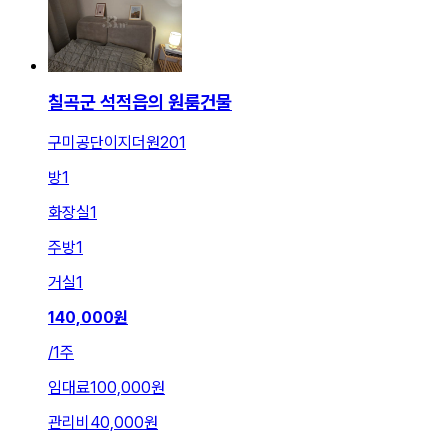
칠곡군 석적읍의 원룸건물
구미공단이지더원201
방
1
화장실
1
주방
1
거실
1
140,000
원
/
1주
임대료
100,000원
관리비
40,000원