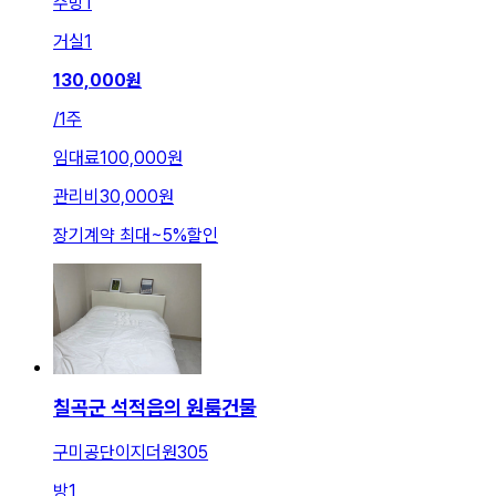
주방
1
거실
1
130,000
원
/
1주
임대료
100,000원
관리비
30,000원
장기계약 최대
~
5
%
할인
칠곡군 석적읍의 원룸건물
구미공단이지더원305
방
1