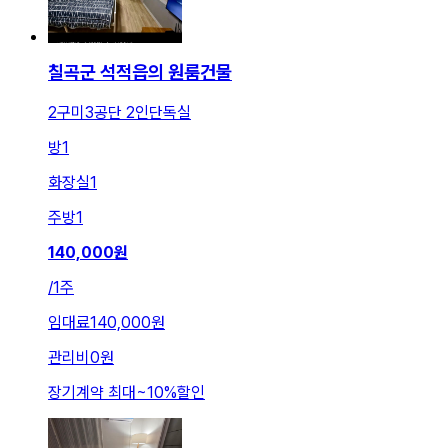
칠곡군 석적읍의 원룸건물
2구미3공단 2인단독실
방
1
화장실
1
주방
1
140,000
원
/
1주
임대료
140,000원
관리비
0원
장기계약 최대
~
10
%
할인