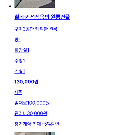
칠곡군 석적읍의 원룸건물
구미3공단 쾌적한 원룸
방
1
화장실
1
주방
1
거실
1
130,000
원
/
1주
임대료
100,000원
관리비
30,000원
장기계약 최대
~
5
%
할인