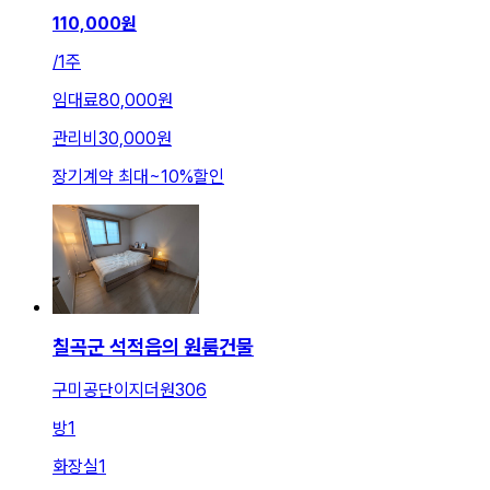
110,000
원
/
1주
임대료
80,000원
관리비
30,000원
장기계약 최대
~
10
%
할인
칠곡군 석적읍의 원룸건물
구미공단이지더원306
방
1
화장실
1