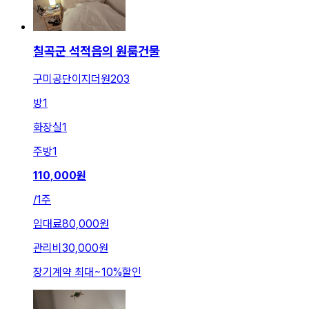
칠곡군 석적읍의 원룸건물
구미공단이지더원203
방
1
화장실
1
주방
1
110,000
원
/
1주
임대료
80,000원
관리비
30,000원
장기계약 최대
~
10
%
할인