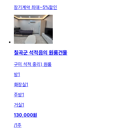
장기계약 최대
~
5
%
할인
칠곡군 석적읍의 원룸건물
구미 석적 중리) 원룸
방
1
화장실
1
주방
1
거실
1
130,000
원
/
1주