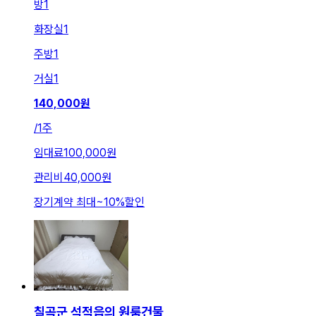
방
1
화장실
1
주방
1
거실
1
140,000
원
/
1주
임대료
100,000원
관리비
40,000원
장기계약 최대
~
10
%
할인
칠곡군 석적읍의 원룸건물