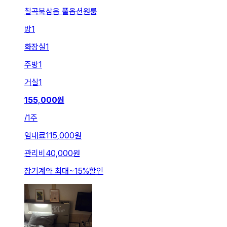
칠곡북삼읍 풀옵션원룸
방
1
화장실
1
주방
1
거실
1
155,000
원
/
1주
임대료
115,000원
관리비
40,000원
장기계약 최대
~
15
%
할인