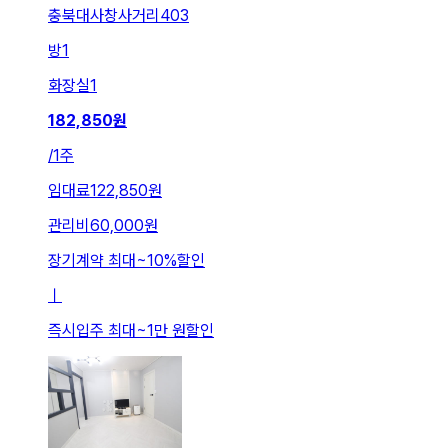
충북대사창사거리403
방
1
화장실
1
182,850
원
/
1주
임대료
122,850원
관리비
60,000원
장기계약 최대
~
10
%
할인
ㅣ
즉시입주 최대
~
1만 원
할인