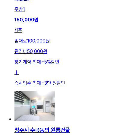
주방
1
150,000
원
/
1주
임대료
100,000원
관리비
50,000원
장기계약 최대
~
5
%
할인
ㅣ
즉시입주 최대
~
3만 원
할인
청주시 수곡동의 원룸건물