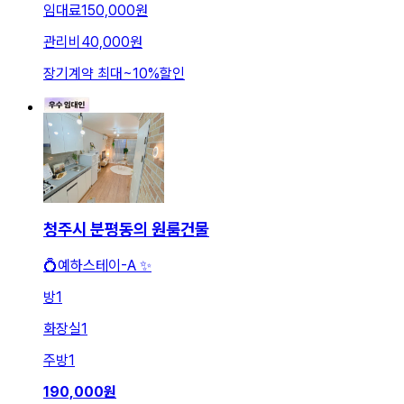
임대료
150,000원
관리비
40,000원
장기계약 최대
~
10
%
할인
청주시 분평동의 원룸건물
💍예하스테이-A ✨
방
1
화장실
1
주방
1
190,000
원