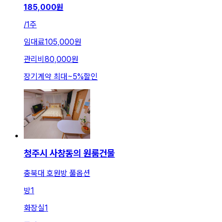
185,000
원
/
1주
임대료
105,000원
관리비
80,000원
장기계약 최대
~
5
%
할인
청주시 사창동의 원룸건물
충북대 호원방 풀옵션
방
1
화장실
1