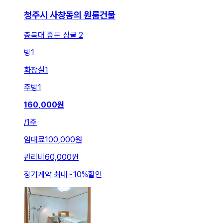
청주시 사창동의 원룸건물
충북대 중문 싱글 2
방
1
화장실
1
주방
1
160,000
원
/
1주
임대료
100,000원
관리비
60,000원
장기계약 최대
~
10
%
할인