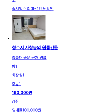
즉시입주 최대
~
1만 원
할인
청주시 사창동의 원룸건물
충북대 중문 근처 원룸
방
1
화장실
1
주방
1
160,000
원
/
1주
임대료
100,000원