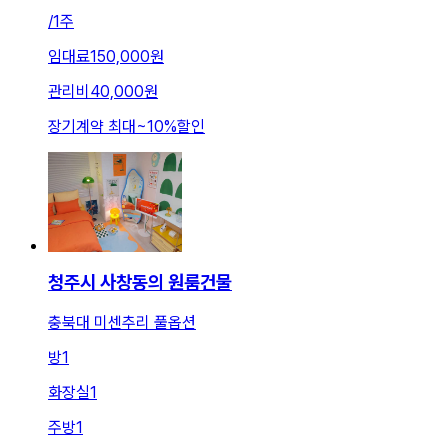
/
1주
임대료
150,000원
관리비
40,000원
장기계약 최대
~
10
%
할인
청주시 사창동의 원룸건물
충북대 미센추리 풀옵션
방
1
화장실
1
주방
1