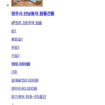
청주시 산남동의 원룸건물
🌈청주 3층주택 원룸
방
1
화장실
1
주방
1
거실
1
190,000
원
/
1주
임대료
150,000원
관리비
40,000원
장기계약 최대
~
5
%
할인
ㅣ