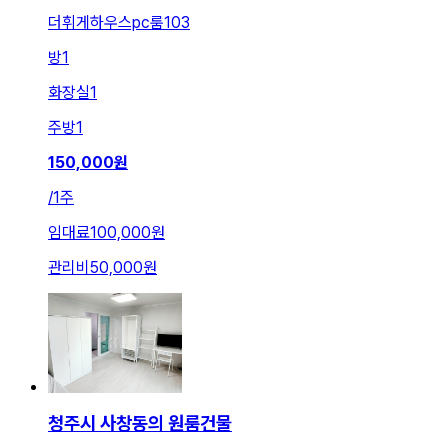
더휘게하우스pc룸103
방
1
화장실
1
주방
1
150,000
원
/
1주
임대료
100,000원
관리비
50,000원
청주시 사창동의 원룸건물