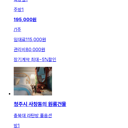
주방
1
195,000
원
/
1주
임대료
115,000원
관리비
80,000원
장기계약 최대
~
5
%
할인
청주시 사창동의 원룸건물
충북대 라탄방 풀옵션
방
1