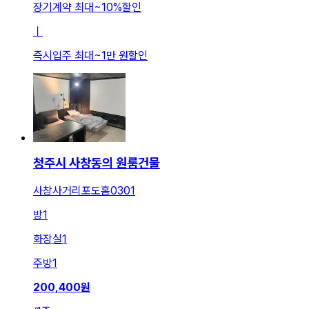
장기계약 최대
~
10
%
할인
ㅣ
즉시입주 최대
~
1만 원
할인
청주시 사창동의 원룸건물
사창사거리포도홈0301
방
1
화장실
1
주방
1
200,400
원