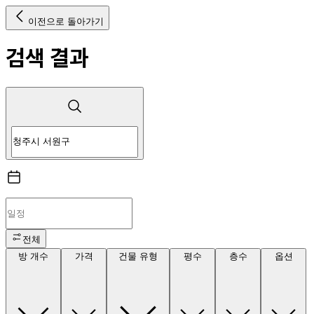
이전으로 돌아가기
검색 결과
전체
방 개수
가격
건물 유형
평수
층수
옵션