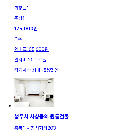
화장실
1
주방
1
175,000
원
/
1주
임대료
105,000원
관리비
70,000원
장기계약 최대
~
5
%
할인
청주시 사창동의 원룸건물
충북대사창사거리203