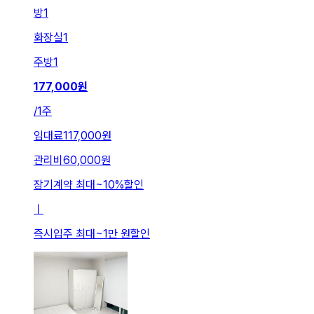
방
1
화장실
1
주방
1
177,000
원
/
1주
임대료
117,000원
관리비
60,000원
장기계약 최대
~
10
%
할인
ㅣ
즉시입주 최대
~
1만 원
할인