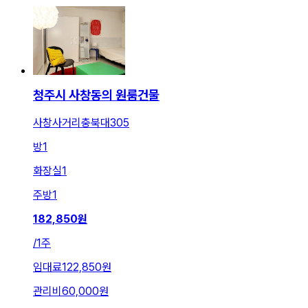
청주시 사창동의 원룸건물
사창사거리충북대305
방
1
화장실
1
주방
1
182,850
원
/
1주
임대료
122,850원
관리비
60,000원