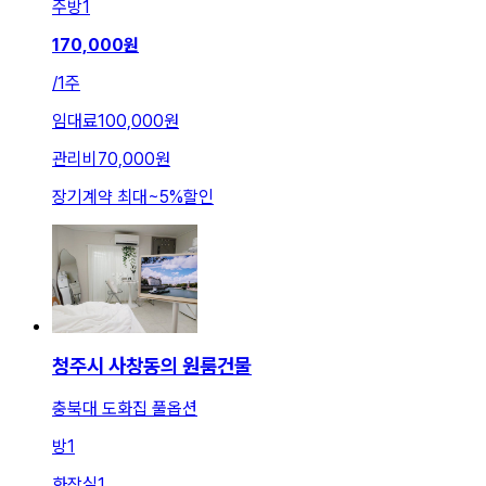
주방
1
170,000
원
/
1주
임대료
100,000원
관리비
70,000원
장기계약 최대
~
5
%
할인
청주시 사창동의 원룸건물
충북대 도화집 풀옵션
방
1
화장실
1