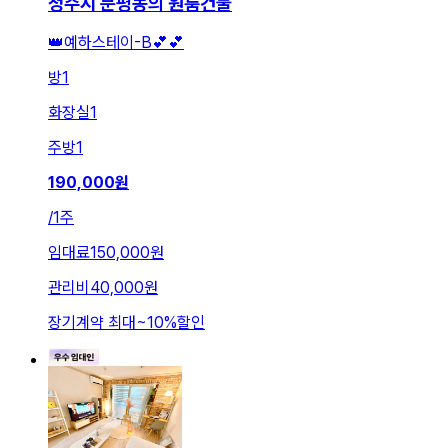
청주시 분평동의 원룸건물
👑예하스테이-B💕💕
방
1
화장실
1
주방
1
190,000
원
/
1주
임대료
150,000원
관리비
40,000원
장기계약 최대
~
10
%
할인