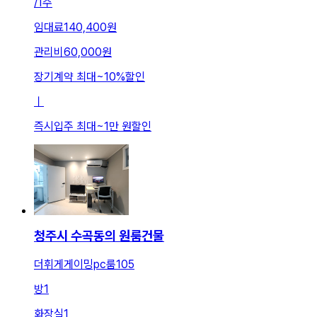
/
1주
임대료
140,400원
관리비
60,000원
장기계약 최대
~
10
%
할인
ㅣ
즉시입주 최대
~
1만 원
할인
청주시 수곡동의 원룸건물
더휘게게이밍pc룸105
방
1
화장실
1