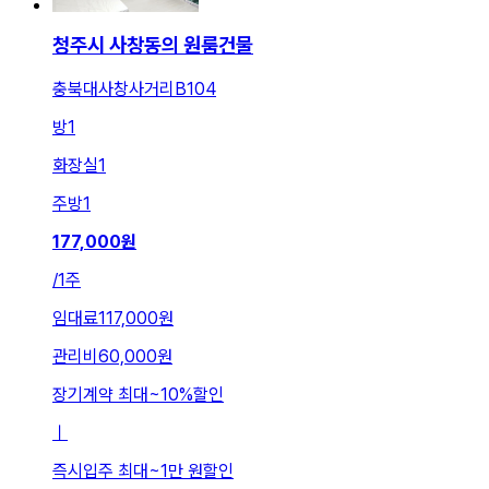
청주시 사창동의 원룸건물
충북대사창사거리B104
방
1
화장실
1
주방
1
177,000
원
/
1주
임대료
117,000원
관리비
60,000원
장기계약 최대
~
10
%
할인
ㅣ
즉시입주 최대
~
1만 원
할인