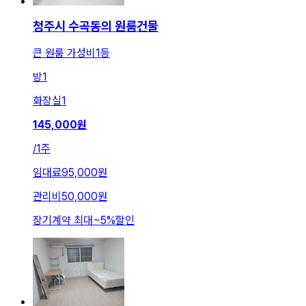
청주시 수곡동의 원룸건물
큰 원룸 가성비1등
방
1
화장실
1
145,000
원
/
1주
임대료
95,000원
관리비
50,000원
장기계약 최대
~
5
%
할인