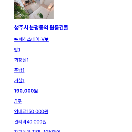
청주시 분평동의 원룸건물
👑예하스테이-V♥️
방
1
화장실
1
주방
1
거실
1
190,000
원
/
1주
임대료
150,000원
관리비
40,000원