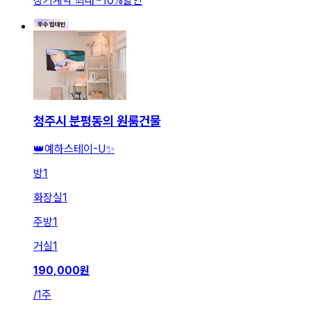
장기계약 최대
~
10
%
할인
청주시 분평동의 원룸건물
👑예하스테이-U✨
방
1
화장실
1
주방
1
거실
1
190,000
원
/
1주