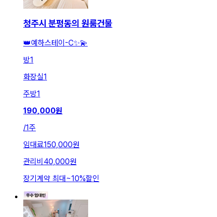
청주시 분평동의 원룸건물
👑예하스테이-C✨💫
방
1
화장실
1
주방
1
190,000
원
/
1주
임대료
150,000원
관리비
40,000원
장기계약 최대
~
10
%
할인