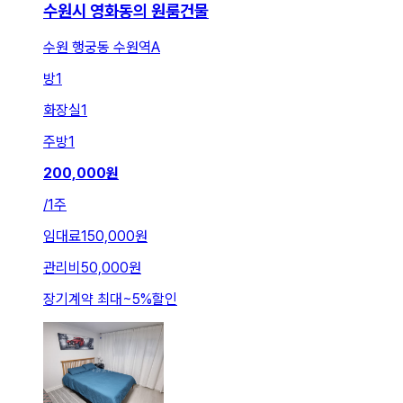
수원시 영화동의 원룸건물
수원 행궁동 수원역A
방
1
화장실
1
주방
1
200,000
원
/
1주
임대료
150,000원
관리비
50,000원
장기계약 최대
~
5
%
할인