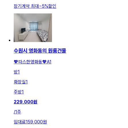
장기계약 최대
~
5
%
할인
수원시 영화동의 원룸건물
💖따스한영화동💖A1
방
1
화장실
1
주방
1
229,000
원
/
1주
임대료
159,000원