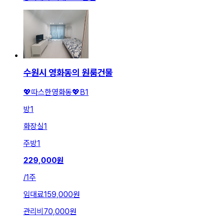
수원시 영화동의 원룸건물
💖따스한영화동💖B1
방
1
화장실
1
주방
1
229,000
원
/
1주
임대료
159,000원
관리비
70,000원