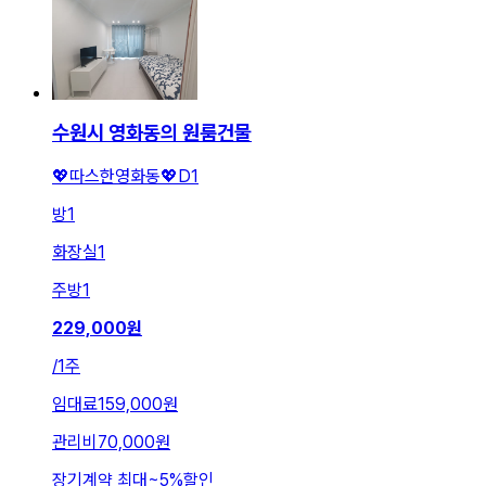
수원시 영화동의 원룸건물
💖따스한영화동💖D1
방
1
화장실
1
주방
1
229,000
원
/
1주
임대료
159,000원
관리비
70,000원
장기계약 최대
~
5
%
할인