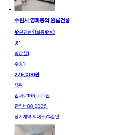
수원시 영화동의 원룸건물
💖편안한영화동💖A2
방
1
화장실
1
주방
1
279,000
원
/
1주
임대료
199,000원
관리비
80,000원
장기계약 최대
~
5
%
할인