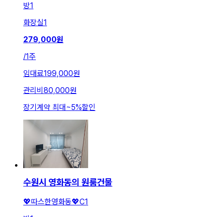
방
1
화장실
1
279,000
원
/
1주
임대료
199,000원
관리비
80,000원
장기계약 최대
~
5
%
할인
수원시 영화동의 원룸건물
💖따스한영화동💖C1