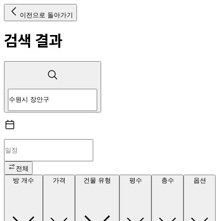
이전으로 돌아가기
검색 결과
전체
방 개수
가격
건물 유형
평수
층수
옵션