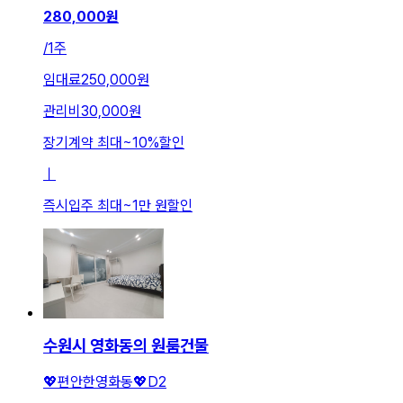
280,000
원
/
1주
임대료
250,000원
관리비
30,000원
장기계약 최대
~
10
%
할인
ㅣ
즉시입주 최대
~
1만 원
할인
수원시 영화동의 원룸건물
💖편안한영화동💖D2