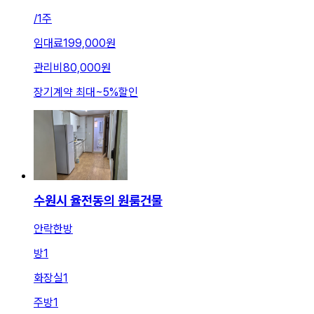
/
1주
임대료
199,000원
관리비
80,000원
장기계약 최대
~
5
%
할인
수원시 율전동의 원룸건물
안락한방
방
1
화장실
1
주방
1