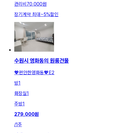
관리비
70,000원
장기계약 최대
~
5
%
할인
수원시 영화동의 원룸건물
💖편안한영화동💖E2
방
1
화장실
1
주방
1
279,000
원
/
1주