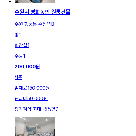
수원시 영화동의 원룸건물
수원 행궁동 수원역B
방
1
화장실
1
주방
1
200,000
원
/
1주
임대료
150,000원
관리비
50,000원
장기계약 최대
~
5
%
할인