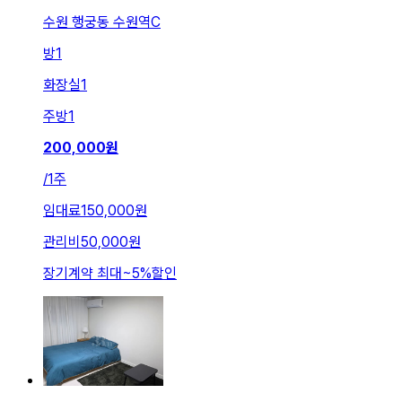
수원 행궁동 수원역C
방
1
화장실
1
주방
1
200,000
원
/
1주
임대료
150,000원
관리비
50,000원
장기계약 최대
~
5
%
할인