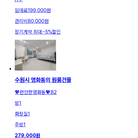
임대료
199,000원
관리비
80,000원
장기계약 최대
~
5
%
할인
수원시 영화동의 원룸건물
💖편안한영화동💖B2
방
1
화장실
1
주방
1
279,000
원