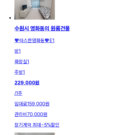
수원시 영화동의 원룸건물
💖따스한영화동💖E1
방
1
화장실
1
주방
1
229,000
원
/
1주
임대료
159,000원
관리비
70,000원
장기계약 최대
~
5
%
할인