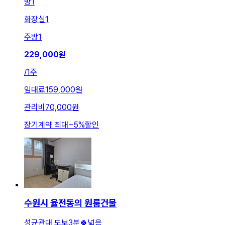
방
1
화장실
1
주방
1
229,000
원
/
1주
임대료
159,000원
관리비
70,000원
장기계약 최대
~
5
%
할인
수원시 율전동의 원룸건물
성균관대 도보3분🍀넓음