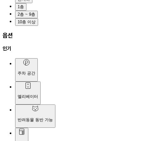
1층
2층 ~ 9층
10층 이상
옵션
인기
주차 공간
엘리베이터
반려동물 동반 가능