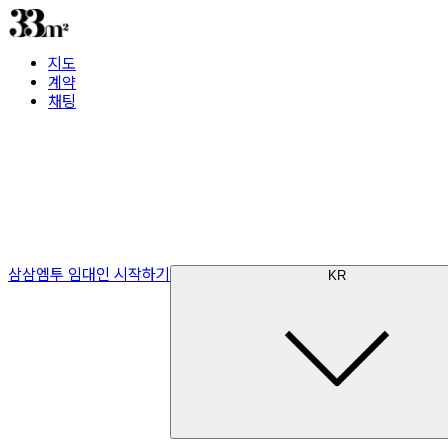
지도
계약
채팅
삼삼엠투 임대인 시작하기
KR