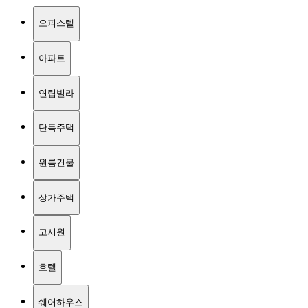
오피스텔
아파트
연립빌라
단독주택
원룸건물
상가주택
고시원
호텔
쉐어하우스