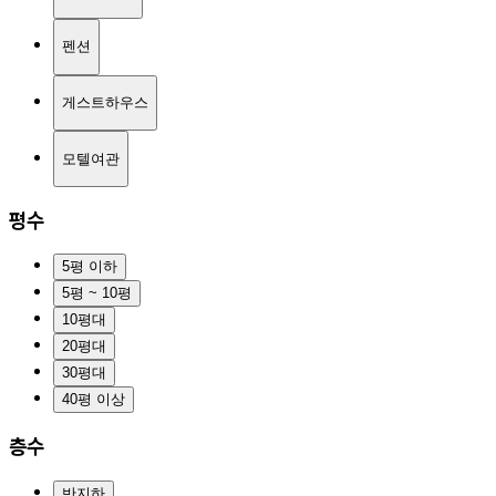
펜션
게스트하우스
모텔여관
평수
5평 이하
5평 ~ 10평
10평대
20평대
30평대
40평 이상
층수
반지하