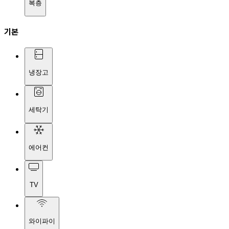
복층
기본
냉장고
세탁기
에어컨
TV
와이파이