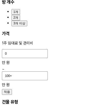
방 개수
1개
2개
3개 이상
가격
1주 임대료 및 관리비
만 원
~
만 원
적용
건물 유형