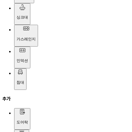
싱크대
가스레인지
인덕션
침대
추가
도어락