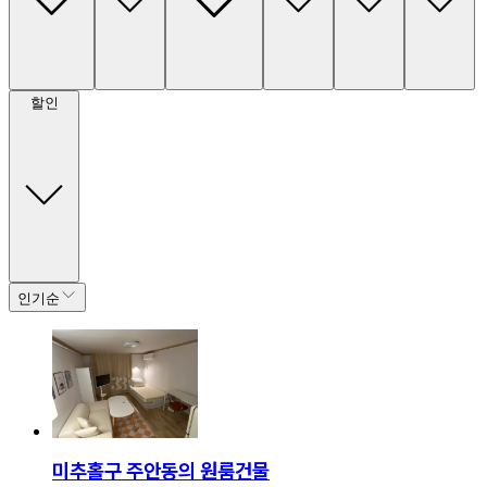
할인
인기순
미추홀구 주안동의 원룸건물