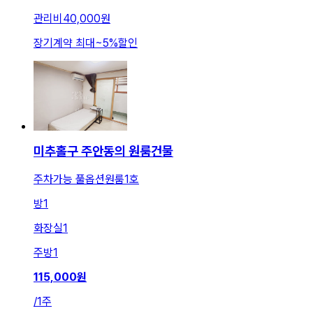
관리비
40,000원
장기계약 최대
~
5
%
할인
미추홀구 주안동의 원룸건물
주차가능 풀옵션원룸1호
방
1
화장실
1
주방
1
115,000
원
/
1주