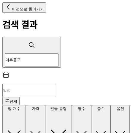
이전으로 돌아가기
검색 결과
전체
방 개수
가격
건물 유형
평수
층수
옵션