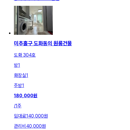
미추홀구 도화동의 원룸건물
도화 304호
방
1
화장실
1
주방
1
180,000
원
/
1주
임대료
140,000원
관리비
40,000원