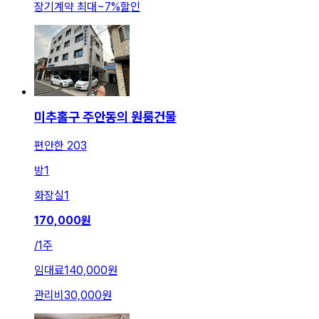
장기계약 최대
~
7
%
할인
미추홀구 주안동의 원룸건물
편안한 203
방
1
화장실
1
170,000
원
/
1주
임대료
140,000원
관리비
30,000원