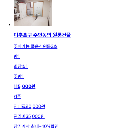
미추홀구 주안동의 원룸건물
주차가능 풀옵션원룸3호
방
1
화장실
1
주방
1
115,000
원
/
1주
임대료
80,000원
관리비
35,000원
장기계약 최대
~
10
%
할인