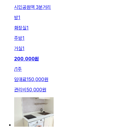
시민공원역 3분거리
방
1
화장실
1
주방
1
거실
1
200,000
원
/
1주
임대료
150,000원
관리비
50,000원