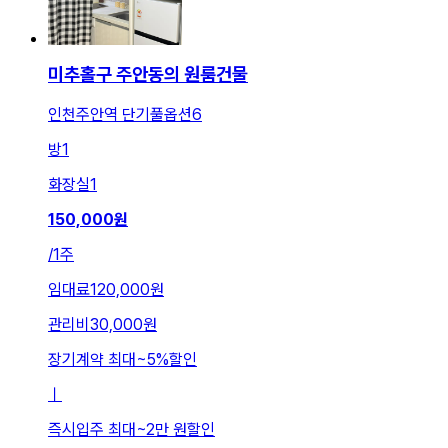
미추홀구 주안동의 원룸건물
인천주안역 단기풀옵션6
방
1
화장실
1
150,000
원
/
1주
임대료
120,000원
관리비
30,000원
장기계약 최대
~
5
%
할인
ㅣ
즉시입주 최대
~
2만 원
할인