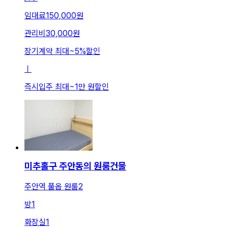
임대료
150,000원
관리비
30,000원
장기계약 최대
~
5
%
할인
ㅣ
즉시입주 최대
~
1만 원
할인
미추홀구 주안동의 원룸건물
주안역 풀옵 원룸2
방
1
화장실
1