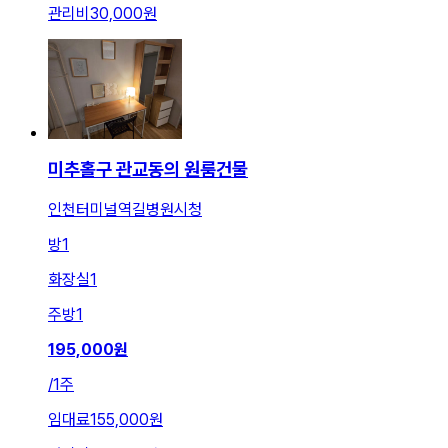
관리비
30,000원
미추홀구 관교동의 원룸건물
인천터미널역길병원시청
방
1
화장실
1
주방
1
195,000
원
/
1주
임대료
155,000원