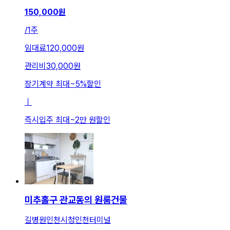
150,000
원
/
1주
임대료
120,000원
관리비
30,000원
장기계약 최대
~
5
%
할인
ㅣ
즉시입주 최대
~
2만 원
할인
미추홀구 관교동의 원룸건물
길병원인천시청인천터미널