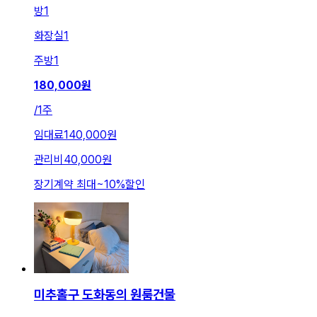
방
1
화장실
1
주방
1
180,000
원
/
1주
임대료
140,000원
관리비
40,000원
장기계약 최대
~
10
%
할인
미추홀구 도화동의 원룸건물