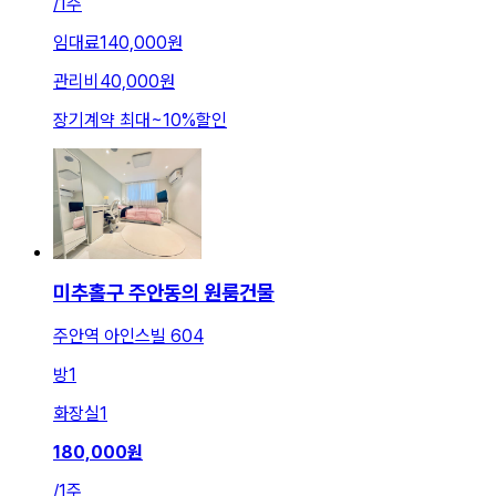
/
1주
임대료
140,000원
관리비
40,000원
장기계약 최대
~
10
%
할인
미추홀구 주안동의 원룸건물
주안역 아인스빌 604
방
1
화장실
1
180,000
원
/
1주