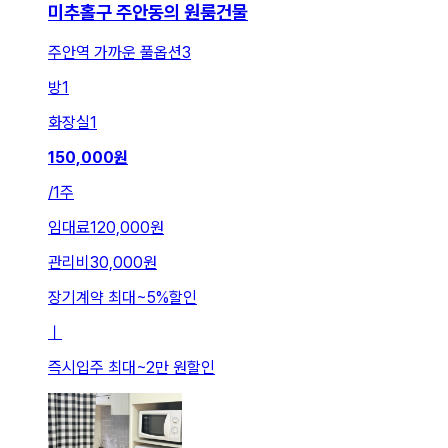
미추홀구 주안동의 원룸건물
주안역 가까운 풀옵션3
방
1
화장실
1
150,000
원
/
1주
임대료
120,000원
관리비
30,000원
장기계약 최대
~
5
%
할인
ㅣ
즉시입주 최대
~
2만 원
할인