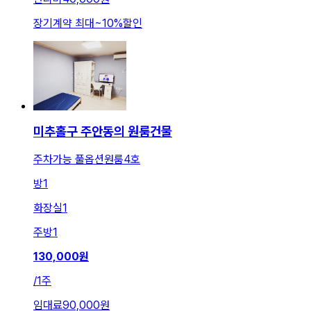
장기계약 최대
~
10
%
할인
미추홀구 주안동의 원룸건물
주차가능 풀옵션원룸4호
방
1
화장실
1
주방
1
130,000
원
/
1주
임대료
90,000원