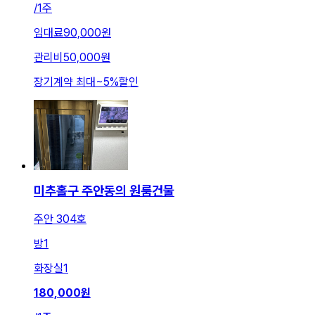
/
1주
임대료
90,000원
관리비
50,000원
장기계약 최대
~
5
%
할인
미추홀구 주안동의 원룸건물
주안 304호
방
1
화장실
1
180,000
원