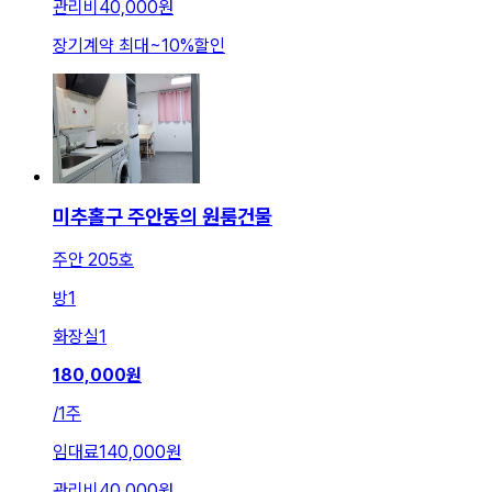
관리비
40,000원
장기계약 최대
~
10
%
할인
미추홀구 주안동의 원룸건물
주안 205호
방
1
화장실
1
180,000
원
/
1주
임대료
140,000원
관리비
40,000원