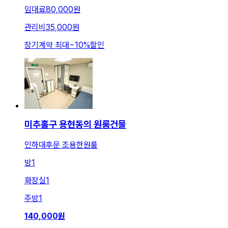
임대료
80,000원
관리비
35,000원
장기계약 최대
~
10
%
할인
미추홀구 용현동의 원룸건물
인하대후문 조용한원룸
방
1
화장실
1
주방
1
140,000
원