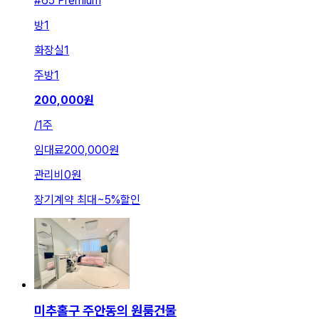
#65 Premium
방
1
화장실
1
주방
1
200,000
원
/
1주
임대료
200,000원
관리비
0원
장기계약 최대
~
5
%
할인
미추홀구 주안동의 원룸건물