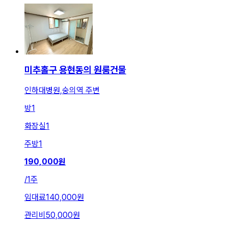
미추홀구 용현동의 원룸건물
인하대병원,숭의역 주변
방
1
화장실
1
주방
1
190,000
원
/
1주
임대료
140,000원
관리비
50,000원