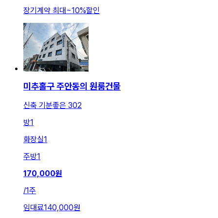
장기계약 최대
~
10
%
할인
미추홀구 주안동의 원룸건물
신축 기분좋은 302
방
1
화장실
1
주방
1
170,000
원
/
1주
임대료
140,000원