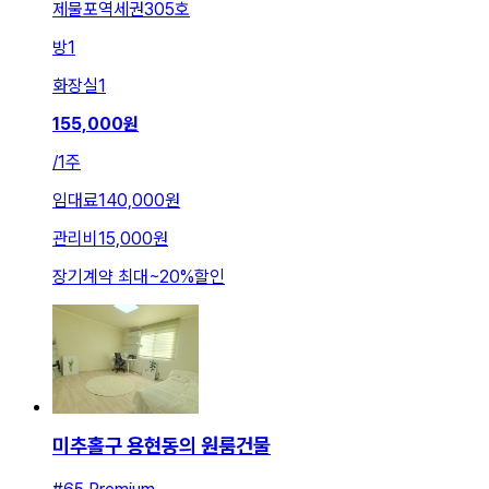
제물포역세권305호
방
1
화장실
1
155,000
원
/
1주
임대료
140,000원
관리비
15,000원
장기계약 최대
~
20
%
할인
미추홀구 용현동의 원룸건물