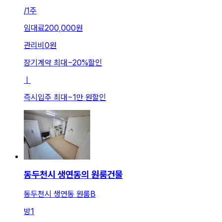
/
1주
임대료
200,000원
관리비
0원
장기계약 최대
~
20
%
할인
ㅣ
즉시입주 최대
~
1만 원
할인
동두천시 생연동의 원룸건물
동두천시 생연동 원룸B
방
1