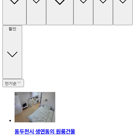
할인
인기순
동두천시 생연동의 원룸건물