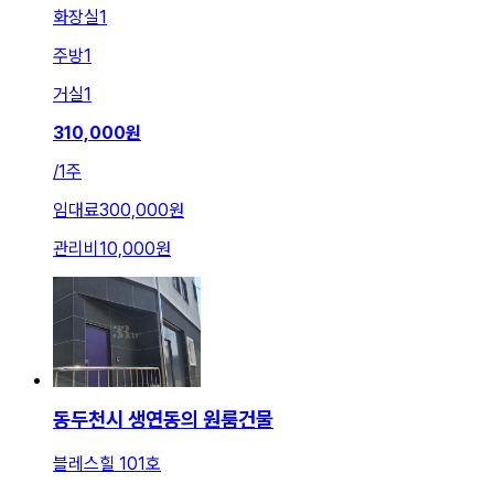
화장실
1
주방
1
거실
1
310,000
원
/
1주
임대료
300,000원
관리비
10,000원
동두천시 생연동의 원룸건물
블레스힐 101호