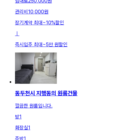
임대료
250,000원
관리비
10,000원
장기계약 최대
~
10
%
할인
ㅣ
즉시입주 최대
~
5만 원
할인
동두천시 지행동의 원룸건물
깔끔한 원룸입니다.
방
1
화장실
1
주방
1