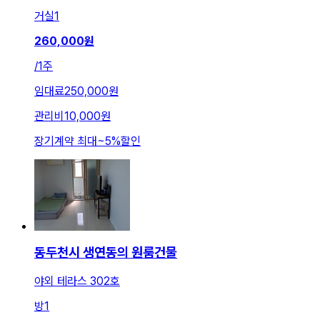
거실
1
260,000
원
/
1주
임대료
250,000원
관리비
10,000원
장기계약 최대
~
5
%
할인
동두천시 생연동의 원룸건물
야외 테라스 302호
방
1