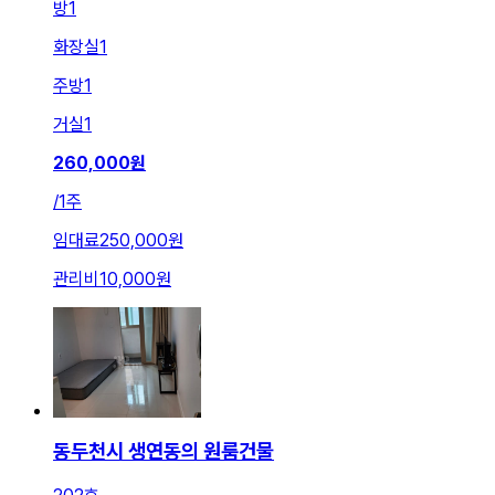
방
1
화장실
1
주방
1
거실
1
260,000
원
/
1주
임대료
250,000원
관리비
10,000원
동두천시 생연동의 원룸건물