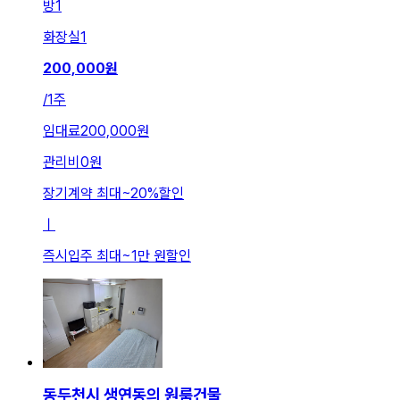
방
1
화장실
1
200,000
원
/
1주
임대료
200,000원
관리비
0원
장기계약 최대
~
20
%
할인
ㅣ
즉시입주 최대
~
1만 원
할인
동두천시 생연동의 원룸건물