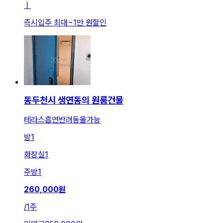
ㅣ
즉시입주 최대
~
1만 원
할인
동두천시 생연동의 원룸건물
테라스흡연반려동물가능
방
1
화장실
1
주방
1
260,000
원
/
1주