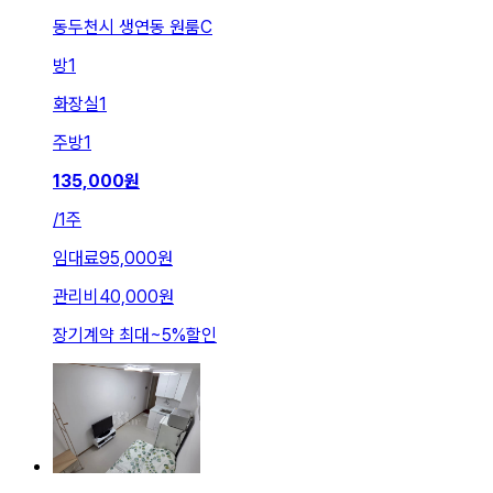
동두천시 생연동 원룸C
방
1
화장실
1
주방
1
135,000
원
/
1주
임대료
95,000원
관리비
40,000원
장기계약 최대
~
5
%
할인