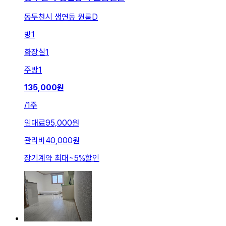
동두천시 생연동 원룸D
방
1
화장실
1
주방
1
135,000
원
/
1주
임대료
95,000원
관리비
40,000원
장기계약 최대
~
5
%
할인