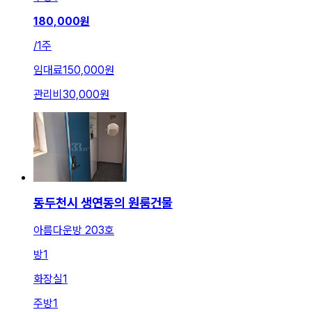
180,000
원
/
1주
임대료
150,000원
관리비
30,000원
동두천시 생연동의 원룸건물
아름다운방 203호
방
1
화장실
1
주방
1