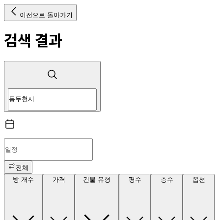
이전으로 돌아가기
검색 결과
전체
방 개수
가격
건물 유형
평수
층수
옵션