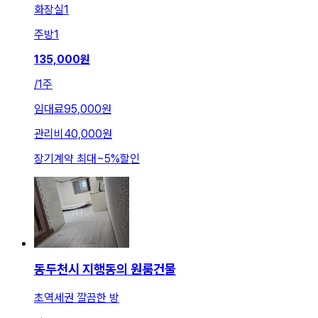
화장실
1
주방
1
135,000
원
/
1주
임대료
95,000원
관리비
40,000원
장기계약 최대
~
5
%
할인
동두천시 지행동의 원룸건물
초역세권 깔끔한 방