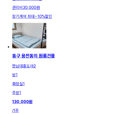
관리비
30,000원
장기계약 최대
~
10
%
할인
동구 용전동의 원룸건물
한남대홍도야2
방
1
화장실
1
주방
1
130,000
원
/
1주