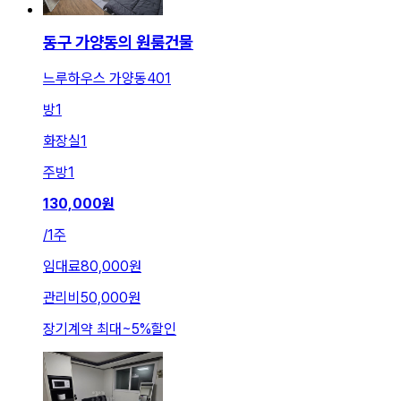
동구 가양동의 원룸건물
느루하우스 가양동401
방
1
화장실
1
주방
1
130,000
원
/
1주
임대료
80,000원
관리비
50,000원
장기계약 최대
~
5
%
할인