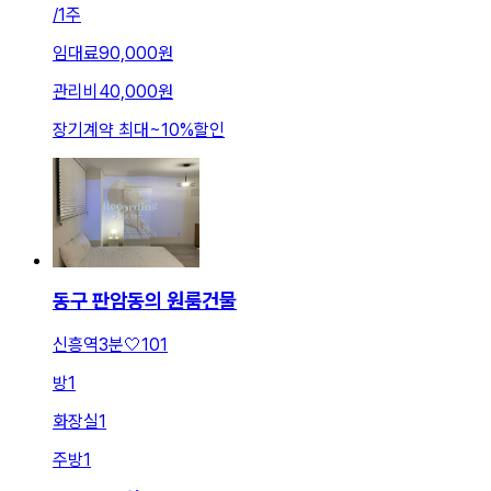
/
1주
임대료
90,000원
관리비
40,000원
장기계약 최대
~
10
%
할인
동구 판암동의 원룸건물
신흥역3분🤍101
방
1
화장실
1
주방
1