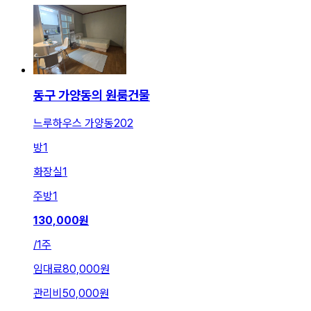
동구 가양동의 원룸건물
느루하우스 가양동202
방
1
화장실
1
주방
1
130,000
원
/
1주
임대료
80,000원
관리비
50,000원