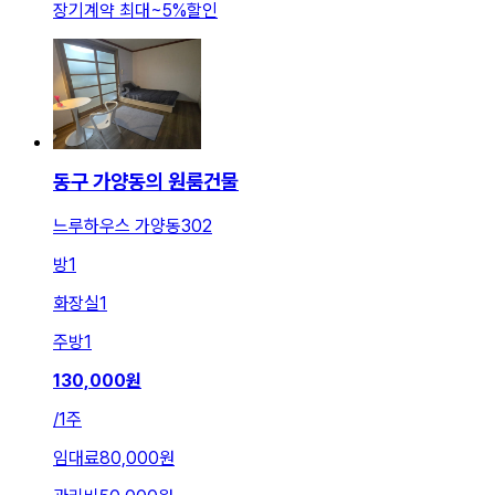
장기계약 최대
~
5
%
할인
동구 가양동의 원룸건물
느루하우스 가양동302
방
1
화장실
1
주방
1
130,000
원
/
1주
임대료
80,000원