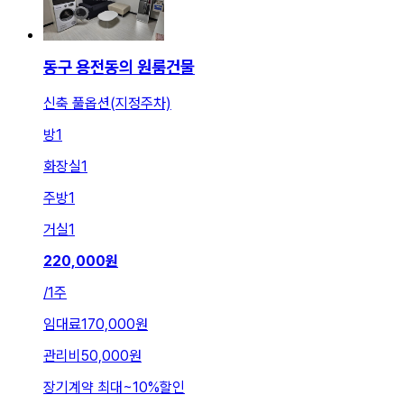
동구 용전동의 원룸건물
신축 풀옵션(지정주차)
방
1
화장실
1
주방
1
거실
1
220,000
원
/
1주
임대료
170,000원
관리비
50,000원
장기계약 최대
~
10
%
할인