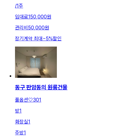
/
1주
임대료
150,000원
관리비
50,000원
장기계약 최대
~
5
%
할인
동구 판암동의 원룸건물
풀옵션🤍301
방
1
화장실
1
주방
1