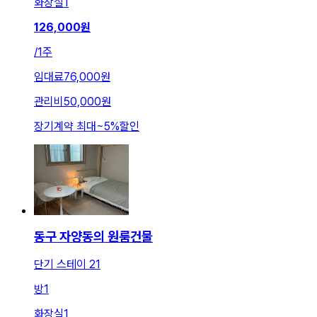
화장실
1
126,000
원
/
1주
임대료
76,000원
관리비
50,000원
장기계약 최대
~
5
%
할인
동구 자양동의 원룸건물
단기 스테이 21
방
1
화장실
1