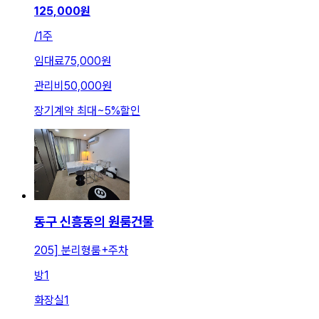
125,000
원
/
1주
임대료
75,000원
관리비
50,000원
장기계약 최대
~
5
%
할인
동구 신흥동의 원룸건물
205] 분리형룸+주차
방
1
화장실
1