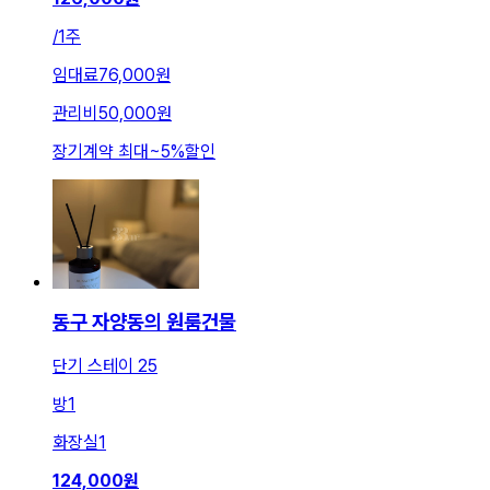
/
1주
임대료
76,000원
관리비
50,000원
장기계약 최대
~
5
%
할인
동구 자양동의 원룸건물
단기 스테이 25
방
1
화장실
1
124,000
원