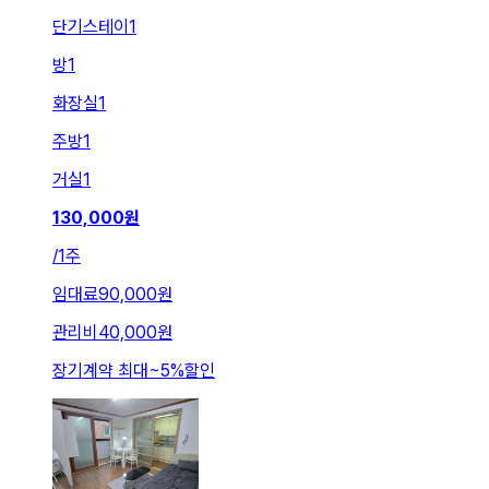
단기스테이1
방
1
화장실
1
주방
1
거실
1
130,000
원
/
1주
임대료
90,000원
관리비
40,000원
장기계약 최대
~
5
%
할인