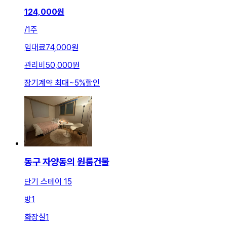
124,000
원
/
1주
임대료
74,000원
관리비
50,000원
장기계약 최대
~
5
%
할인
동구 자양동의 원룸건물
단기 스테이 15
방
1
화장실
1