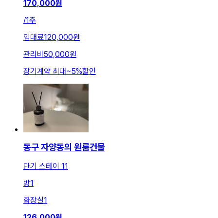
170,000
원
/
1주
임대료
120,000원
관리비
50,000원
장기계약 최대
~
5
%
할인
동구 자양동의 원룸건물
단기 스테이 11
방
1
화장실
1
126,000
원