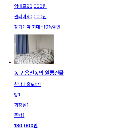
임대료
90,000원
관리비
40,000원
장기계약 최대
~
10
%
할인
동구 용전동의 원룸건물
한남대홍도야1
방
1
화장실
1
주방
1
130,000
원