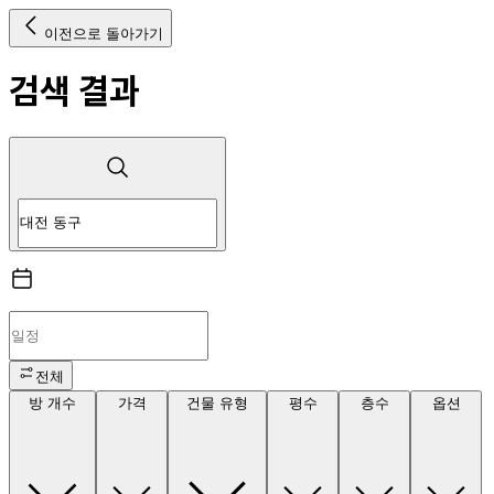
이전으로 돌아가기
검색 결과
전체
방 개수
가격
건물 유형
평수
층수
옵션