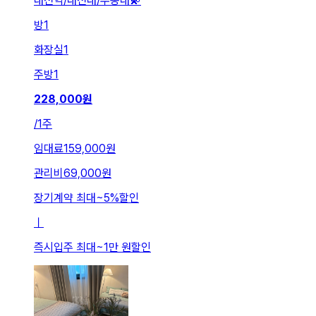
대전역/대전대/우송대💫
방
1
화장실
1
주방
1
228,000
원
/
1주
임대료
159,000원
관리비
69,000원
장기계약 최대
~
5
%
할인
ㅣ
즉시입주 최대
~
1만 원
할인