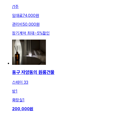
/
1주
임대료
74,000원
관리비
50,000원
장기계약 최대
~
5
%
할인
동구 자양동의 원룸건물
스테이 33
방
1
화장실
1
200,000
원