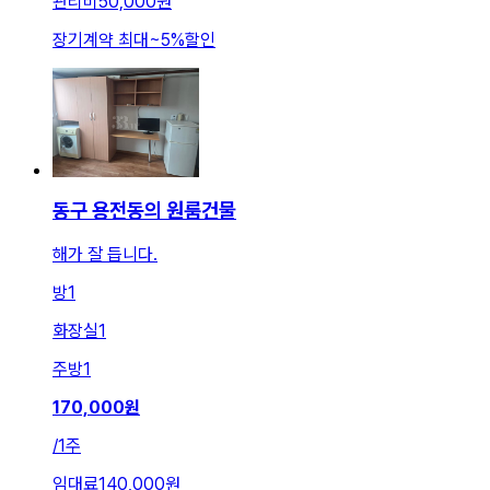
관리비
50,000원
장기계약 최대
~
5
%
할인
동구 용전동의 원룸건물
해가 잘 듭니다.
방
1
화장실
1
주방
1
170,000
원
/
1주
임대료
140,000원