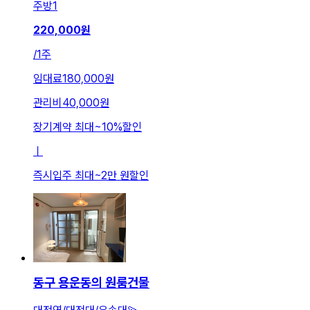
주방
1
220,000
원
/
1주
임대료
180,000원
관리비
40,000원
장기계약 최대
~
10
%
할인
ㅣ
즉시입주 최대
~
2만 원
할인
동구 용운동의 원룸건물