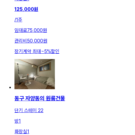
125,000
원
/
1주
임대료
75,000원
관리비
50,000원
장기계약 최대
~
5
%
할인
동구 자양동의 원룸건물
단기 스테이 22
방
1
화장실
1