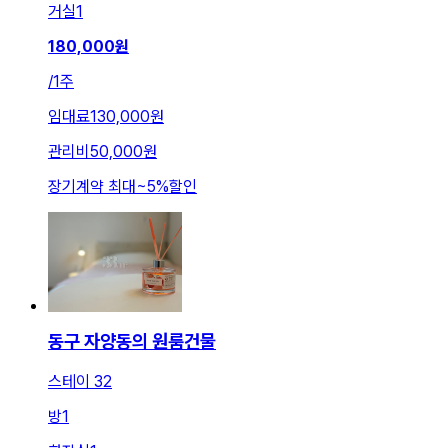
거실
1
180,000
원
/
1주
임대료
130,000원
관리비
50,000원
장기계약 최대
~
5
%
할인
동구 자양동의 원룸건물
스테이 32
방
1