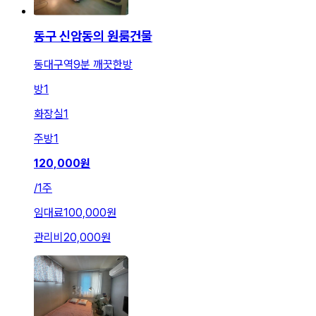
동구 신암동의 원룸건물
동대구역9분 깨끗한방
방
1
화장실
1
주방
1
120,000
원
/
1주
임대료
100,000원
관리비
20,000원