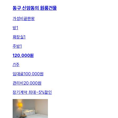
동구 신암동의 원룸건물
가성비끝판왕
방
1
화장실
1
주방
1
120,000
원
/
1주
임대료
100,000원
관리비
20,000원
장기계약 최대
~
5
%
할인