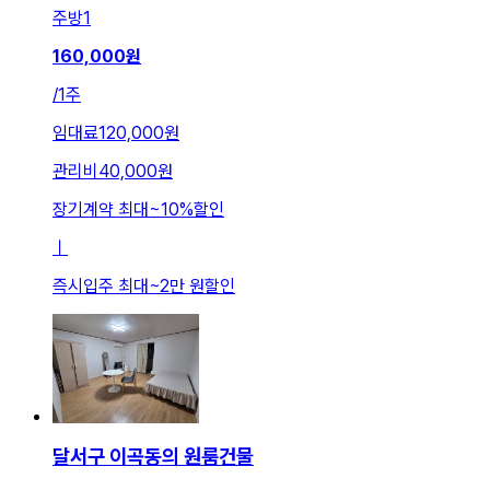
주방
1
160,000
원
/
1주
임대료
120,000원
관리비
40,000원
장기계약 최대
~
10
%
할인
ㅣ
즉시입주 최대
~
2만 원
할인
달서구 이곡동의 원룸건물