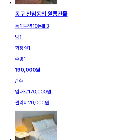
동구 신암동의 원룸건물
동대구역10분lll 3
방
1
화장실
1
주방
1
190,000
원
/
1주
임대료
170,000원
관리비
20,000원