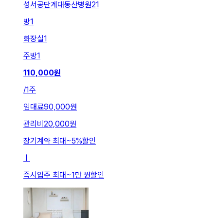
성서공단계대동산병원21
방
1
화장실
1
주방
1
110,000
원
/
1주
임대료
90,000원
관리비
20,000원
장기계약 최대
~
5
%
할인
ㅣ
즉시입주 최대
~
1만 원
할인