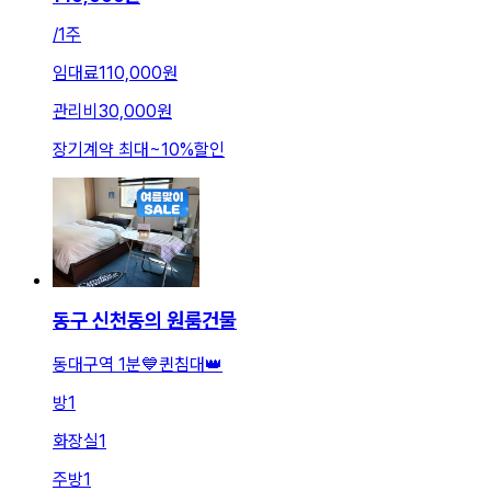
/
1주
임대료
110,000원
관리비
30,000원
장기계약 최대
~
10
%
할인
동구 신천동의 원룸건물
동대구역 1분💙퀸침대👑
방
1
화장실
1
주방
1