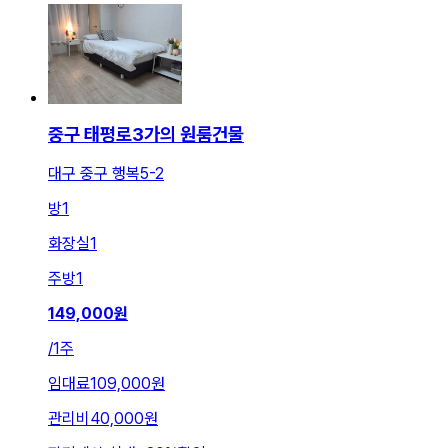
중구 태평로3가의 원룸건물
대구 중구 행복5-2
방
1
화장실
1
주방
1
149,000
원
/
1주
임대료
109,000원
관리비
40,000원