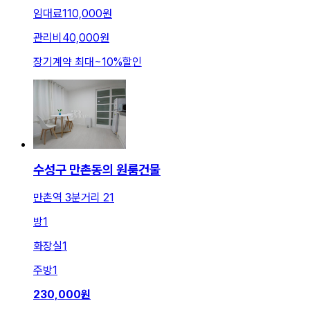
임대료
110,000원
관리비
40,000원
장기계약 최대
~
10
%
할인
수성구 만촌동의 원룸건물
만촌역 3분거리 21
방
1
화장실
1
주방
1
230,000
원