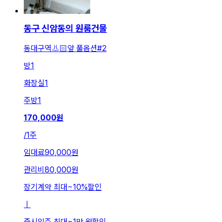
동구 신암동의 원룸건물
동대구역👃🏻앞 풀옵션#2
방
1
화장실
1
주방
1
170,000
원
/
1주
임대료
90,000원
관리비
80,000원
장기계약 최대
~
10
%
할인
ㅣ
즉시입주 최대
~
1만 원
할인