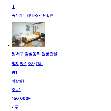
ㅣ
즉시입주 최대
~
2만 원
할인
달서구 감삼동의 원룸건물
입지,청결,주차,편의
방
1
화장실
1
주방
1
150,000
원
/
1주