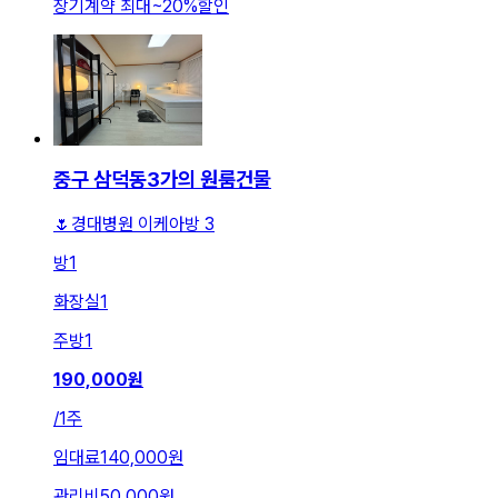
장기계약 최대
~
20
%
할인
중구 삼덕동3가의 원룸건물
🌷경대병원 이케아방 3
방
1
화장실
1
주방
1
190,000
원
/
1주
임대료
140,000원
관리비
50,000원