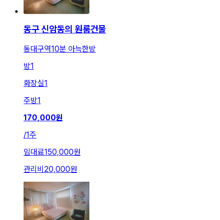
동구 신암동의 원룸건물
동대구역10분 아늑한방
방
1
화장실
1
주방
1
170,000
원
/
1주
임대료
150,000원
관리비
20,000원