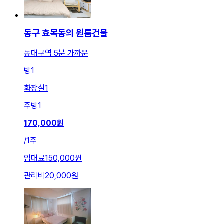
동구 효목동의 원룸건물
동대구역 5분 가까운
방
1
화장실
1
주방
1
170,000
원
/
1주
임대료
150,000원
관리비
20,000원