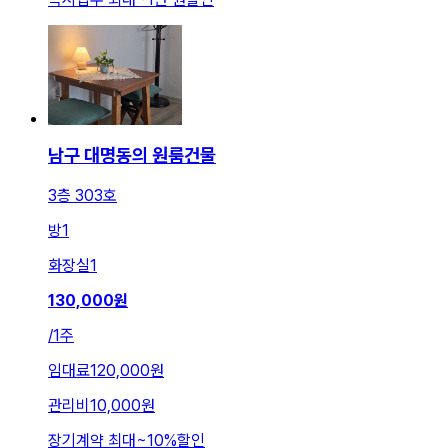
남구 대명동의 원룸건물
3층 303호
방
1
화장실
1
130,000
원
/
1주
임대료
120,000원
관리비
10,000원
장기계약 최대
~
10
%
할인