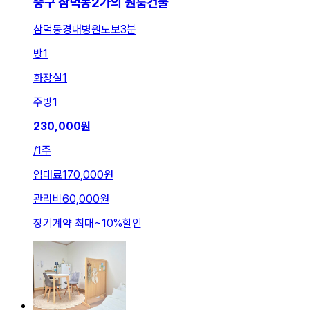
중구 삼덕동2가의 원룸건물
삼덕동경대병원도보3분
방
1
화장실
1
주방
1
230,000
원
/
1주
임대료
170,000원
관리비
60,000원
장기계약 최대
~
10
%
할인