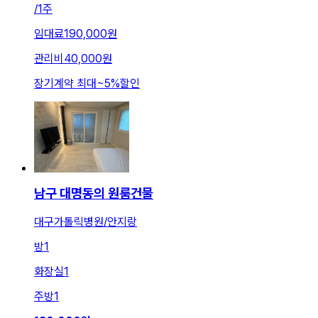
/
1주
임대료
190,000원
관리비
40,000원
장기계약 최대
~
5
%
할인
남구 대명동의 원룸건물
대구가톨릭병원/안지랑
방
1
화장실
1
주방
1