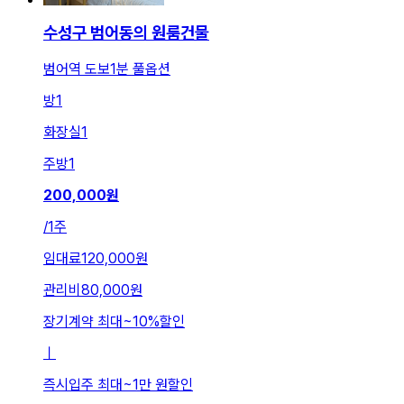
수성구 범어동의 원룸건물
범어역 도보1분 풀옵션
방
1
화장실
1
주방
1
200,000
원
/
1주
임대료
120,000원
관리비
80,000원
장기계약 최대
~
10
%
할인
ㅣ
즉시입주 최대
~
1만 원
할인