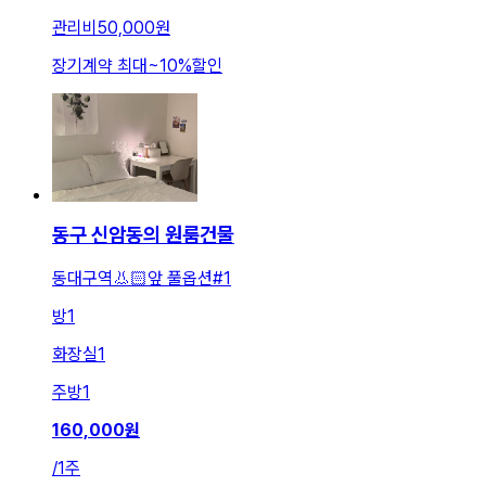
관리비
50,000원
장기계약 최대
~
10
%
할인
동구 신암동의 원룸건물
동대구역👃🏻앞 풀옵션#1
방
1
화장실
1
주방
1
160,000
원
/
1주