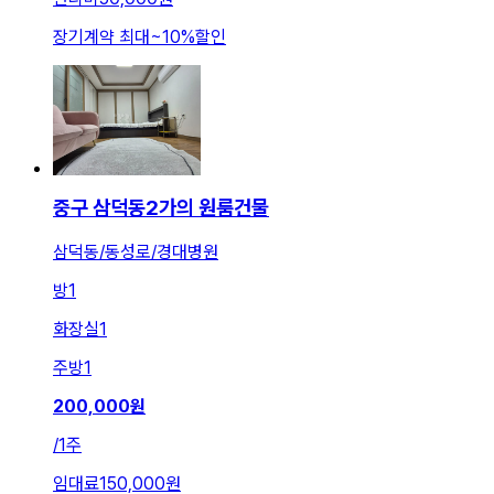
장기계약 최대
~
10
%
할인
중구 삼덕동2가의 원룸건물
삼덕동/동성로/경대병원
방
1
화장실
1
주방
1
200,000
원
/
1주
임대료
150,000원