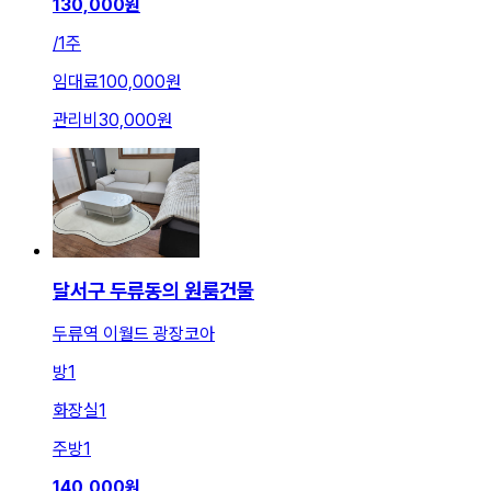
130,000
원
/
1주
임대료
100,000원
관리비
30,000원
달서구 두류동의 원룸건물
두류역 이월드 광장코아
방
1
화장실
1
주방
1
140,000
원