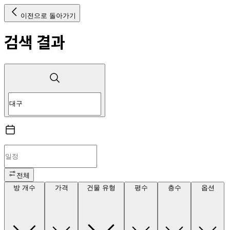
이전으로 돌아가기
검색 결과
전체
방 개수
가격
건물 유형
평수
층수
옵션