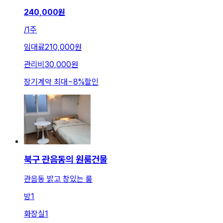
240,000
원
/
1주
임대료
210,000원
관리비
30,000원
장기계약 최대
~
8
%
할인
북구 관음동의 원룸건물
관음동 밝고 창있는 룸
방
1
화장실
1