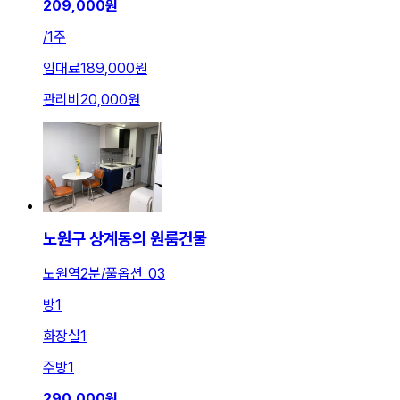
209,000
원
/
1주
임대료
189,000원
관리비
20,000원
노원구 상계동의 원룸건물
노원역2분/풀옵션_03
방
1
화장실
1
주방
1
290,000
원