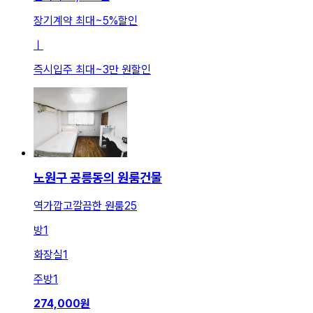
장기계약 최대
~
5
%
할인
ㅣ
즉시입주 최대
~
3만 원
할인
노원구 공릉동의 원룸건물
역가깝고깔끔한 원룸25
방
1
화장실
1
주방
1
274,000
원