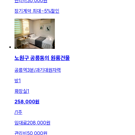
관리비
30,000원
장기계약 최대
~
5
%
할인
노원구 공릉동의 원룸건물
공릉역3분/과기대원자력
방
1
화장실
1
258,000
원
/
1주
임대료
208,000원
관리비
50,000원