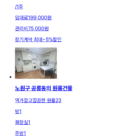
/
1주
임대료
199,000원
관리비
75,000원
장기계약 최대
~
5
%
할인
노원구 공릉동의 원룸건물
역가깝고깔끔한 원룸23
방
1
화장실
1
주방
1