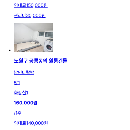
임대료
150,000원
관리비
30,000원
노원구 공릉동의 원룸건물
낭만다락방
방
1
화장실
1
160,000
원
/
1주
임대료
140,000원