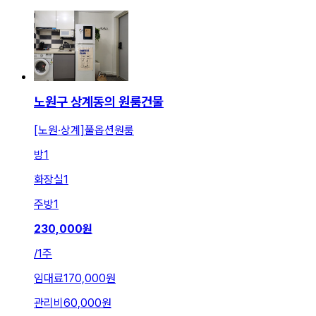
노원구 상계동의 원룸건물
[노원·상계]풀옵션원룸
방
1
화장실
1
주방
1
230,000
원
/
1주
임대료
170,000원
관리비
60,000원