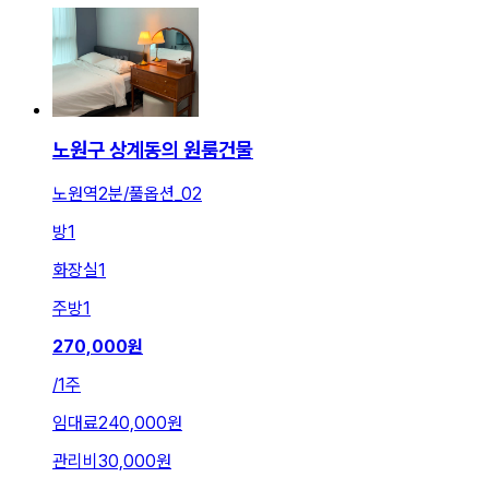
노원구 상계동의 원룸건물
노원역2분/풀옵션_02
방
1
화장실
1
주방
1
270,000
원
/
1주
임대료
240,000원
관리비
30,000원