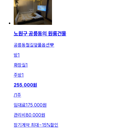
노원구 공릉동의 원룸건물
공릉동철길앞풀옵션💙
방
1
화장실
1
주방
1
255,000
원
/
1주
임대료
175,000원
관리비
80,000원
장기계약 최대
~
15
%
할인