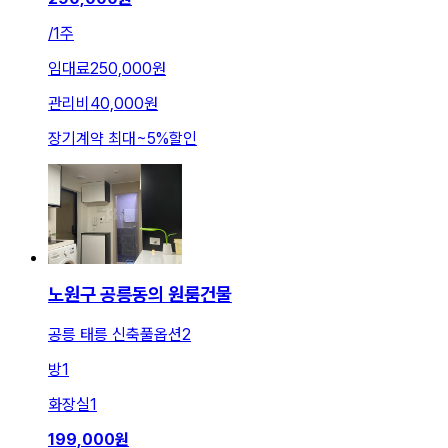
/
1주
임대료
250,000원
관리비
40,000원
장기계약 최대
~
5
%
할인
노원구 공릉동의 원룸건물
공릉 태릉 신축풀옵션2
방
1
화장실
1
199,000
원