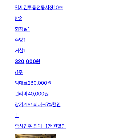
역세권투룸전통시장10초
방
2
화장실
1
주방
1
거실
1
320,000
원
/
1주
임대료
280,000원
관리비
40,000원
장기계약 최대
~
5
%
할인
ㅣ
즉시입주 최대
~
1만 원
할인