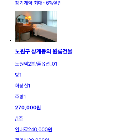
장기계약 최대
~
6
%
할인
노원구 상계동의 원룸건물
노원역2분/풀옵션_01
방
1
화장실
1
주방
1
270,000
원
/
1주
임대료
240,000원