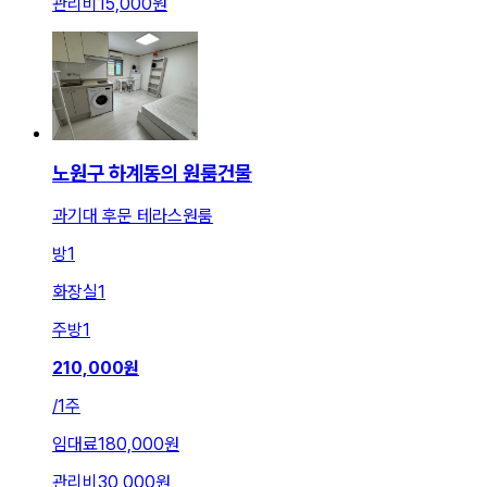
관리비
15,000원
노원구 하계동의 원룸건물
과기대 후문 테라스원룸
방
1
화장실
1
주방
1
210,000
원
/
1주
임대료
180,000원
관리비
30,000원