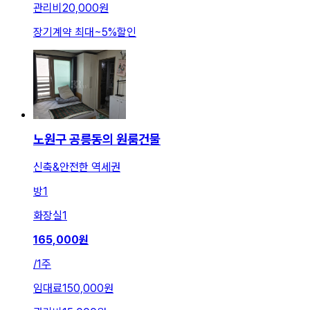
관리비
20,000원
장기계약 최대
~
5
%
할인
노원구 공릉동의 원룸건물
신축&안전한 역세권
방
1
화장실
1
165,000
원
/
1주
임대료
150,000원