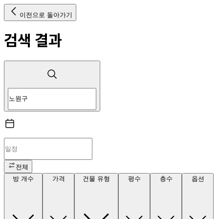
이전으로 돌아가기
검색 결과
전체
방 개수
가격
건물 유형
평수
층수
옵션