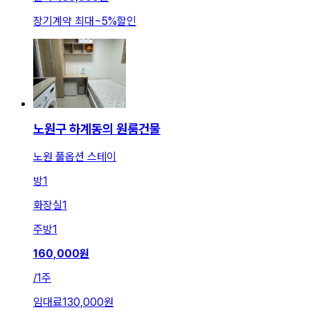
장기계약 최대
~
5
%
할인
노원구 하계동의 원룸건물
노원 풀옵션 스테이
방
1
화장실
1
주방
1
160,000
원
/
1주
임대료
130,000원