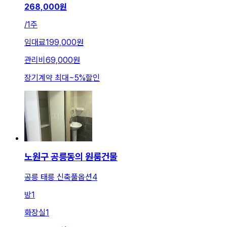
268,000
원
/
1주
임대료
199,000원
관리비
69,000원
장기계약 최대
~
5
%
할인
노원구 공릉동의 원룸건물
공릉 태릉 신축풀옵션4
방
1
화장실
1