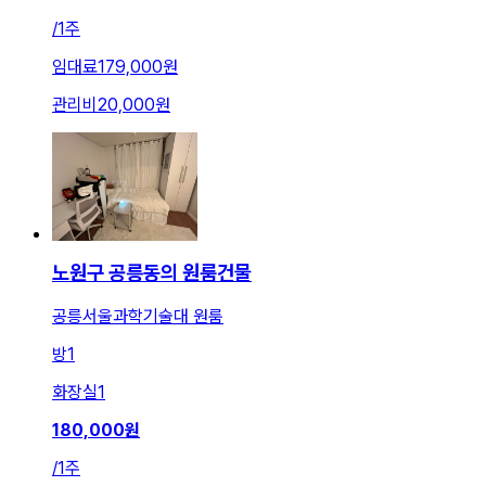
/
1주
임대료
179,000원
관리비
20,000원
노원구 공릉동의 원룸건물
공릉서울과학기술대 원룸
방
1
화장실
1
180,000
원
/
1주