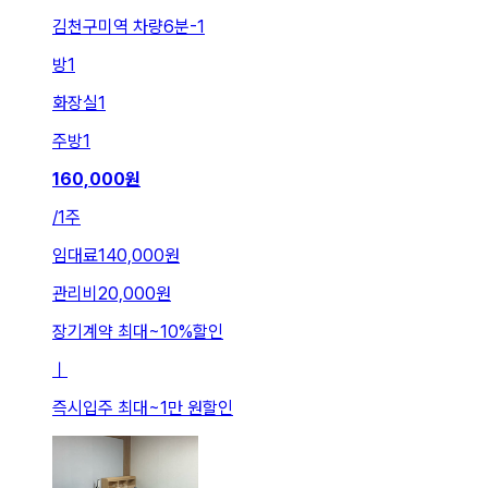
김천구미역 차량6분-1
방
1
화장실
1
주방
1
160,000
원
/
1주
임대료
140,000원
관리비
20,000원
장기계약 최대
~
10
%
할인
ㅣ
즉시입주 최대
~
1만 원
할인