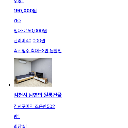
주방
1
190,000
원
/
1주
임대료
150,000원
관리비
40,000원
즉시입주 최대
~
3만 원
할인
김천시 남면의 원룸건물
김천구미역 조용한502
방
1
화장실
1