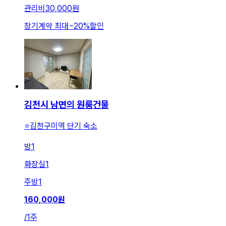
관리비
30,000원
장기계약 최대
~
20
%
할인
김천시 남면의 원룸건물
⭐️김천구미역 단기 숙소
방
1
화장실
1
주방
1
160,000
원
/
1주