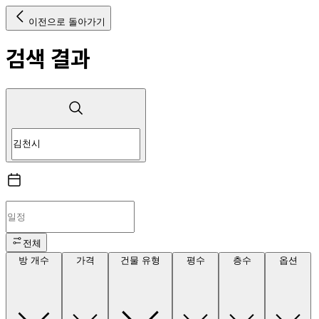
이전으로 돌아가기
검색 결과
전체
방 개수
가격
건물 유형
평수
층수
옵션