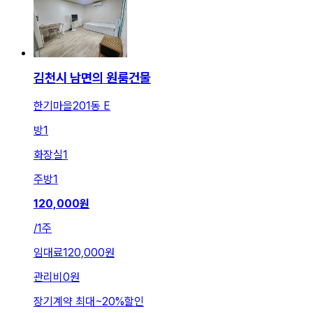
김천시 남면의 원룸건물
한기마을201동 E
방
1
화장실
1
주방
1
120,000
원
/
1주
임대료
120,000원
관리비
0원
장기계약 최대
~
20
%
할인