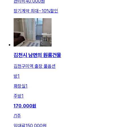
관리비
40,000원
장기계약 최대
~
10
%
할인
김천시 남면의 원룸건물
김천구미역 출장 풀옵션
방
1
화장실
1
주방
1
170,000
원
/
1주
임대료
150,000원