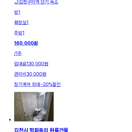
🌙김천구미역 단기 숙소
방
1
화장실
1
주방
1
160,000
원
/
1주
임대료
130,000원
관리비
30,000원
장기계약 최대
~
20
%
할인
김천시 평화동의 원룸건물