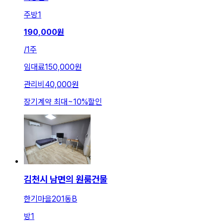
주방
1
190,000
원
/
1주
임대료
150,000원
관리비
40,000원
장기계약 최대
~
10
%
할인
김천시 남면의 원룸건물
한기마을201동B
방
1