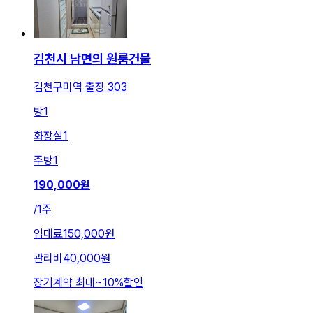
김천시 남면의 원룸건물
김천구미역 출장 303
방
1
화장실
1
주방
1
190,000
원
/
1주
임대료
150,000원
관리비
40,000원
장기계약 최대
~
10
%
할인