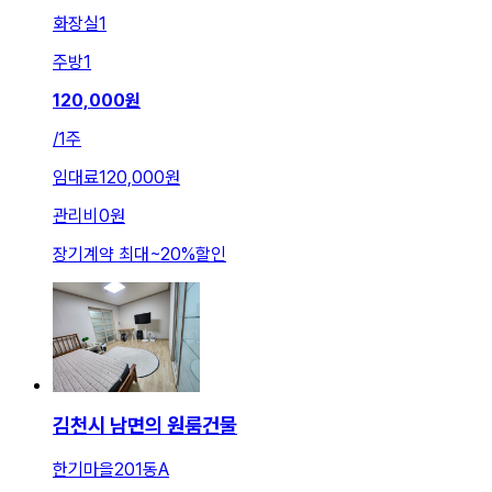
화장실
1
주방
1
120,000
원
/
1주
임대료
120,000원
관리비
0원
장기계약 최대
~
20
%
할인
김천시 남면의 원룸건물
한기마을201동A