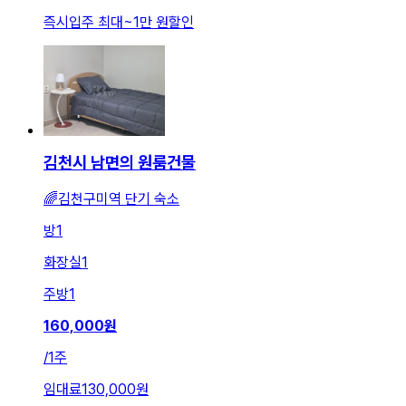
즉시입주 최대
~
1만 원
할인
김천시 남면의 원룸건물
🌈김천구미역 단기 숙소
방
1
화장실
1
주방
1
160,000
원
/
1주
임대료
130,000원