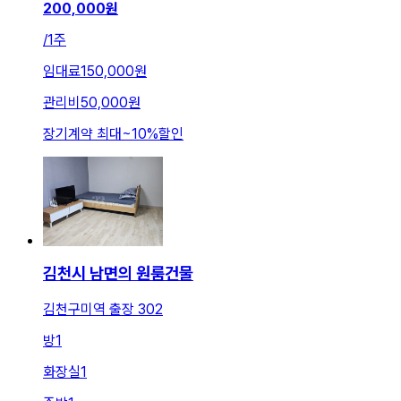
200,000
원
/
1주
임대료
150,000원
관리비
50,000원
장기계약 최대
~
10
%
할인
김천시 남면의 원룸건물
김천구미역 출장 302
방
1
화장실
1