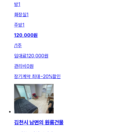
방
1
화장실
1
주방
1
120,000
원
/
1주
임대료
120,000원
관리비
0원
장기계약 최대
~
20
%
할인
김천시 남면의 원룸건물