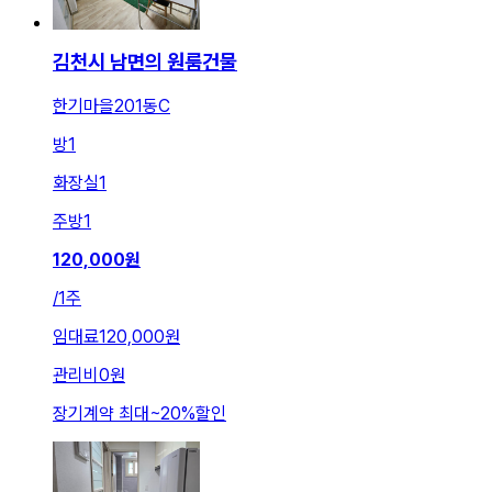
김천시 남면의 원룸건물
한기마을201동C
방
1
화장실
1
주방
1
120,000
원
/
1주
임대료
120,000원
관리비
0원
장기계약 최대
~
20
%
할인