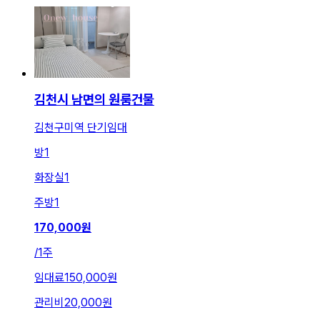
김천시 남면의 원룸건물
김천구미역 단기임대
방
1
화장실
1
주방
1
170,000
원
/
1주
임대료
150,000원
관리비
20,000원