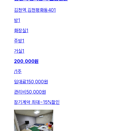
김천역,김천평화동401
방
1
화장실
1
주방
1
거실
1
200,000
원
/
1주
임대료
150,000원
관리비
50,000원
장기계약 최대
~
15
%
할인