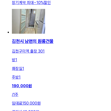
장기계약 최대
~
10
%
할인
김천시 남면의 원룸건물
김천구미역 출장 301
방
1
화장실
1
주방
1
190,000
원
/
1주
임대료
150,000원