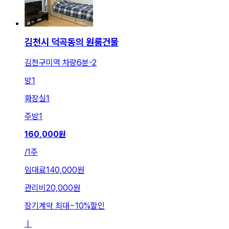
김천시 덕곡동의 원룸건물
김천구미역 차량6분-2
방
1
화장실
1
주방
1
160,000
원
/
1주
임대료
140,000원
관리비
20,000원
장기계약 최대
~
10
%
할인
ㅣ