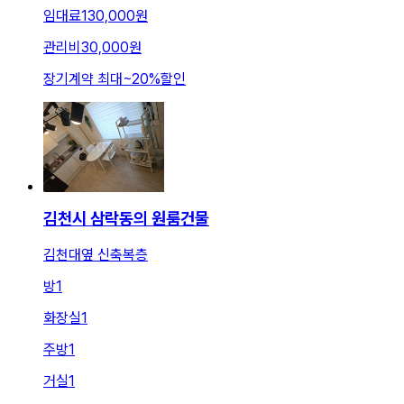
임대료
130,000원
관리비
30,000원
장기계약 최대
~
20
%
할인
김천시 삼락동의 원룸건물
김천대옆 신축복층
방
1
화장실
1
주방
1
거실
1