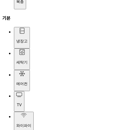
복층
기본
냉장고
세탁기
에어컨
TV
와이파이