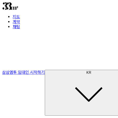
지도
계약
채팅
삼삼엠투 임대인 시작하기
KR