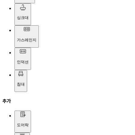
싱크대
가스레인지
인덕션
침대
추가
도어락