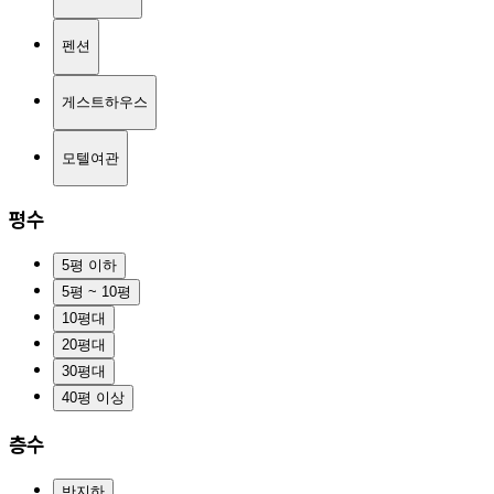
펜션
게스트하우스
모텔여관
평수
5평 이하
5평 ~ 10평
10평대
20평대
30평대
40평 이상
층수
반지하