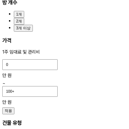
방 개수
1개
2개
3개 이상
가격
1주 임대료 및 관리비
만 원
~
만 원
적용
건물 유형