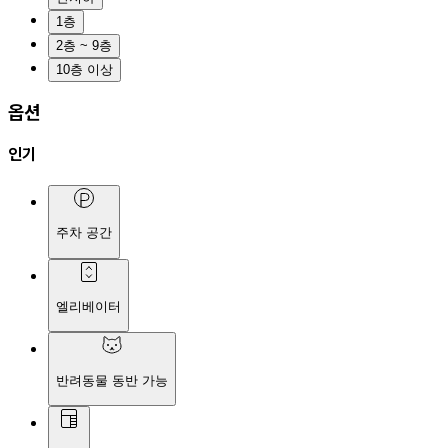
1층
2층 ~ 9층
10층 이상
옵션
인기
주차 공간
엘리베이터
반려동물 동반 가능