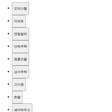
오피스텔
아파트
연립빌라
단독주택
원룸건물
상가주택
고시원
호텔
쉐어하우스