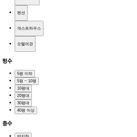
펜션
게스트하우스
모텔여관
평수
5평 이하
5평 ~ 10평
10평대
20평대
30평대
40평 이상
층수
반지하