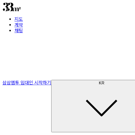
지도
계약
채팅
삼삼엠투 임대인 시작하기
KR