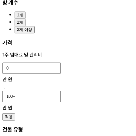
방 개수
1개
2개
3개 이상
가격
1주 임대료 및 관리비
만 원
~
만 원
적용
건물 유형