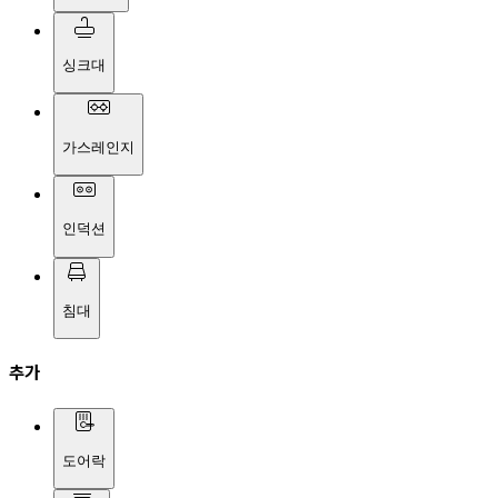
싱크대
가스레인지
인덕션
침대
추가
도어락