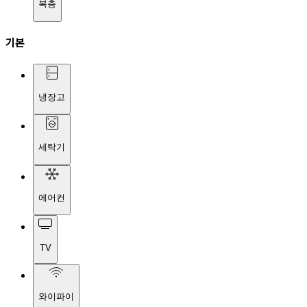
복층
기본
냉장고
세탁기
에어컨
TV
와이파이