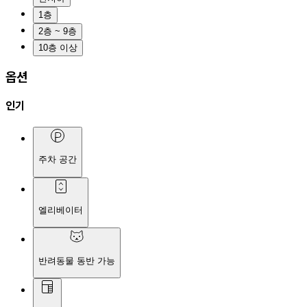
1층
2층 ~ 9층
10층 이상
옵션
인기
주차 공간
엘리베이터
반려동물 동반 가능