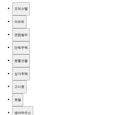
오피스텔
아파트
연립빌라
단독주택
원룸건물
상가주택
고시원
호텔
쉐어하우스