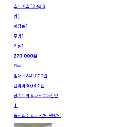
스페이스T2 ep.3
방
1
화장실
1
주방
1
거실
1
270,000
원
/
1주
임대료
240,000원
관리비
30,000원
장기계약 최대
~
10
%
할인
ㅣ
즉시입주 최대
~
2만 원
할인