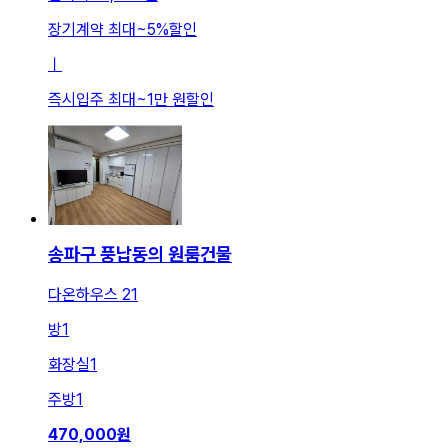
장기계약 최대
~
5
%
할인
ㅣ
즉시입주 최대
~
1만 원
할인
송파구 풍납동의 원룸건물
다온하우스 21
방
1
화장실
1
주방
1
470,000
원