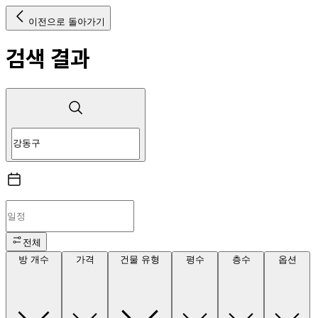
이전으로 돌아가기
검색 결과
전체
방 개수
가격
건물 유형
평수
층수
옵션