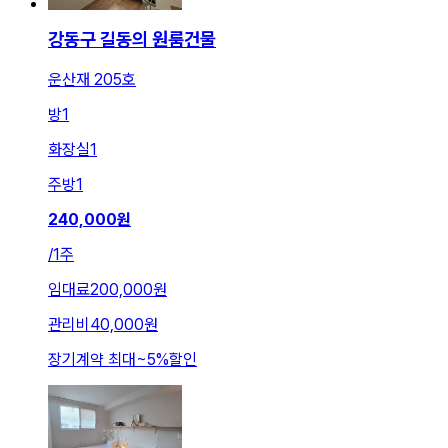
강동구 길동의 원룸건물
운산재 205호
방
1
화장실
1
주방
1
240,000
원
/
1주
임대료
200,000원
관리비
40,000원
장기계약 최대
~
5
%
할인