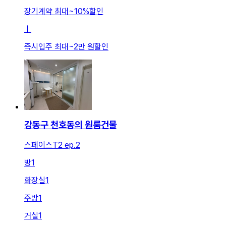
장기계약 최대
~
10
%
할인
ㅣ
즉시입주 최대
~
2만 원
할인
강동구 천호동의 원룸건물
스페이스T2 ep.2
방
1
화장실
1
주방
1
거실
1