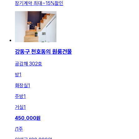
장기계약 최대
~
15
%
할인
강동구 천호동의 원룸건물
공감채 302호
방
1
화장실
1
주방
1
거실
1
450,000
원
/
1주