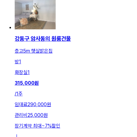
강동구 암사동의 원룸건물
층고5m 햇살밝은집
방
1
화장실
1
315,000
원
/
1주
임대료
290,000원
관리비
25,000원
장기계약 최대
~
7
%
할인
ㅣ