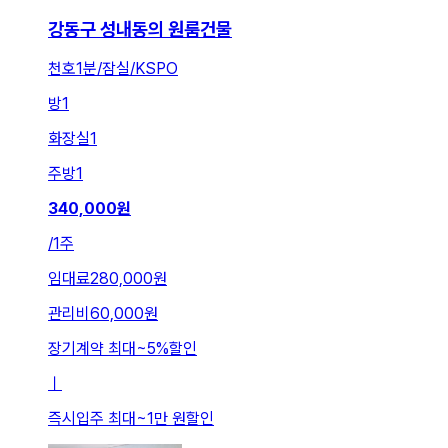
강동구 성내동의 원룸건물
천호1분/잠실/KSPO
방
1
화장실
1
주방
1
340,000
원
/
1주
임대료
280,000원
관리비
60,000원
장기계약 최대
~
5
%
할인
ㅣ
즉시입주 최대
~
1만 원
할인