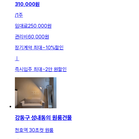
310,000
원
/
1주
임대료
250,000원
관리비
60,000원
장기계약 최대
~
10
%
할인
ㅣ
즉시입주 최대
~
2만 원
할인
강동구 성내동의 원룸건물
천호역 30초컷 원룸