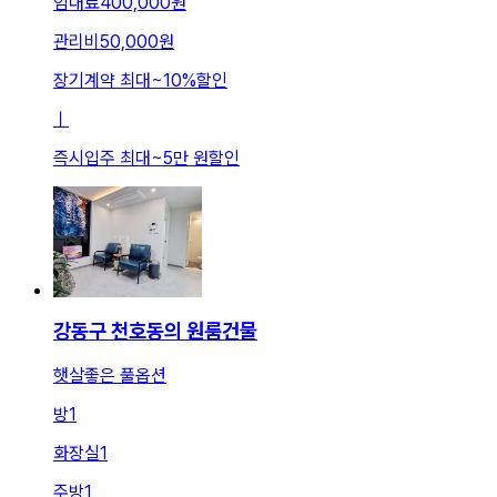
임대료
400,000원
관리비
50,000원
장기계약 최대
~
10
%
할인
ㅣ
즉시입주 최대
~
5만 원
할인
강동구 천호동의 원룸건물
햇살좋은 풀옵션
방
1
화장실
1
주방
1