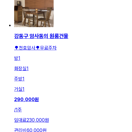
강동구 암사동의 원룸건물
🌳천호암사🌳무료주차
방
1
화장실
1
주방
1
거실
1
290,000
원
/
1주
임대료
230,000원
관리비
60,000원