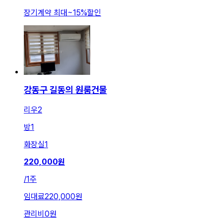
장기계약 최대
~
15
%
할인
강동구 길동의 원룸건물
리우2
방
1
화장실
1
220,000
원
/
1주
임대료
220,000원
관리비
0원