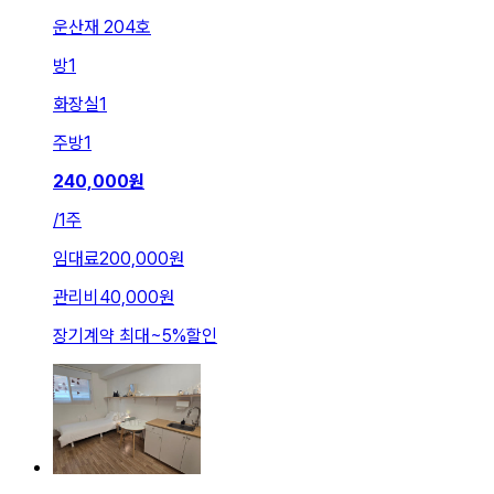
운산재 204호
방
1
화장실
1
주방
1
240,000
원
/
1주
임대료
200,000원
관리비
40,000원
장기계약 최대
~
5
%
할인