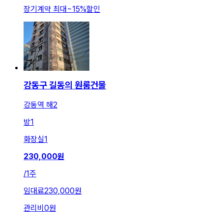
장기계약 최대
~
15
%
할인
강동구 길동의 원룸건물
강동역 해2
방
1
화장실
1
230,000
원
/
1주
임대료
230,000원
관리비
0원