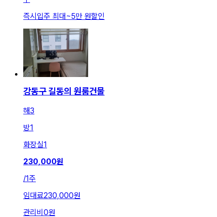
즉시입주 최대
~
5만 원
할인
강동구 길동의 원룸건물
해3
방
1
화장실
1
230,000
원
/
1주
임대료
230,000원
관리비
0원