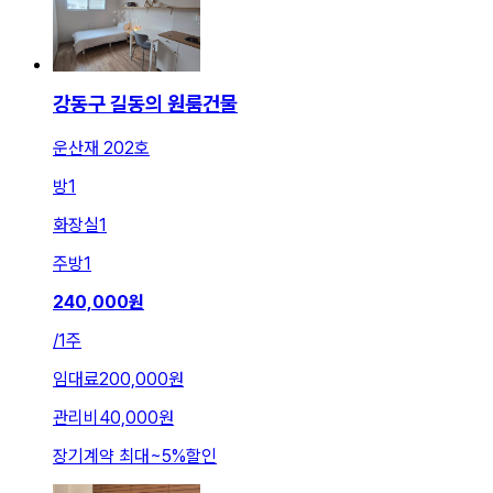
강동구 길동의 원룸건물
운산재 202호
방
1
화장실
1
주방
1
240,000
원
/
1주
임대료
200,000원
관리비
40,000원
장기계약 최대
~
5
%
할인