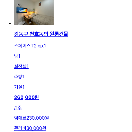
강동구 천호동의 원룸건물
스페이스T2 ep.1
방
1
화장실
1
주방
1
거실
1
260,000
원
/
1주
임대료
230,000원
관리비
30,000원