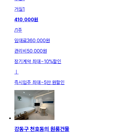
거실
1
410,000
원
/
1주
임대료
360,000원
관리비
50,000원
장기계약 최대
~
10
%
할인
ㅣ
즉시입주 최대
~
5만 원
할인
강동구 천호동의 원룸건물