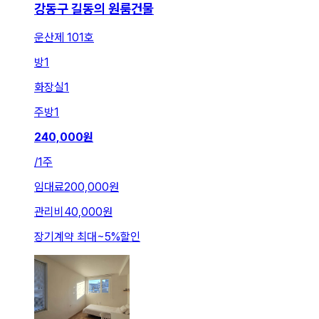
강동구 길동의 원룸건물
운산제 101호
방
1
화장실
1
주방
1
240,000
원
/
1주
임대료
200,000원
관리비
40,000원
장기계약 최대
~
5
%
할인