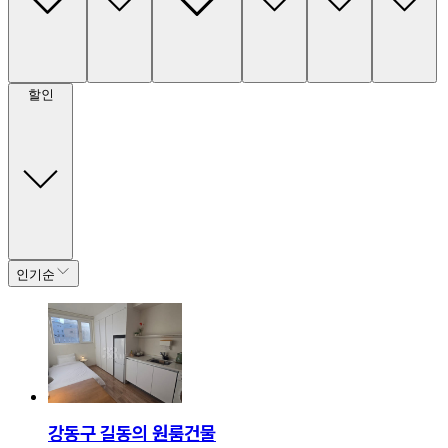
할인
인기순
강동구 길동의 원룸건물