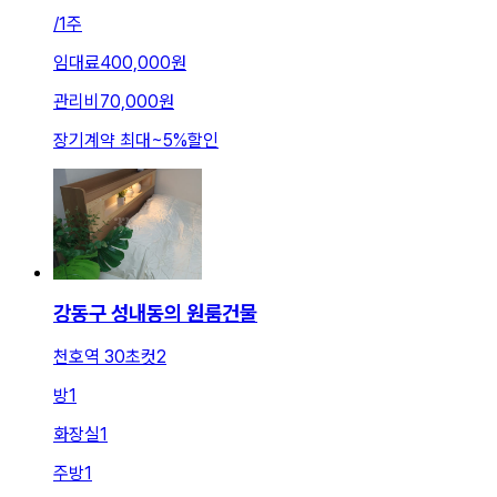
/
1주
임대료
400,000원
관리비
70,000원
장기계약 최대
~
5
%
할인
강동구 성내동의 원룸건물
천호역 30초컷2
방
1
화장실
1
주방
1