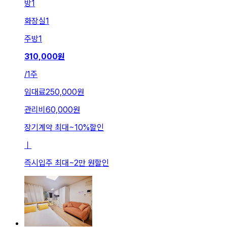
방
1
화장실
1
주방
1
310,000
원
/
1주
임대료
250,000원
관리비
60,000원
장기계약 최대
~
10
%
할인
ㅣ
즉시입주 최대
~
2만 원
할인