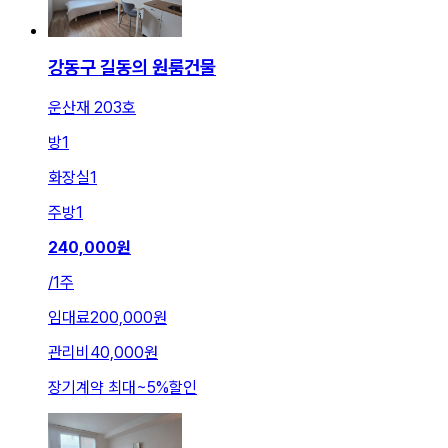
강동구 길동의 원룸건물
운산재 203호
방
1
화장실
1
주방
1
240,000
원
/
1주
임대료
200,000원
관리비
40,000원
장기계약 최대
~
5
%
할인