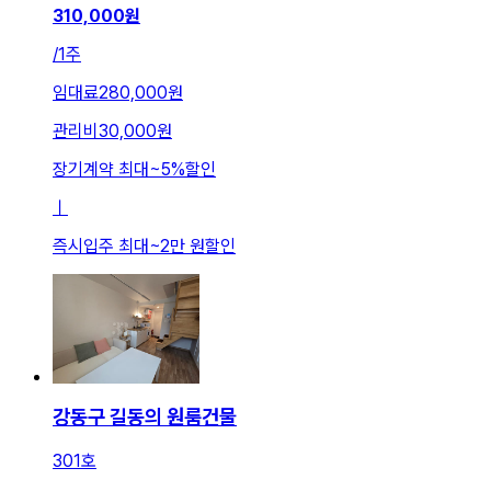
310,000
원
/
1주
임대료
280,000원
관리비
30,000원
장기계약 최대
~
5
%
할인
ㅣ
즉시입주 최대
~
2만 원
할인
강동구 길동의 원룸건물
301호