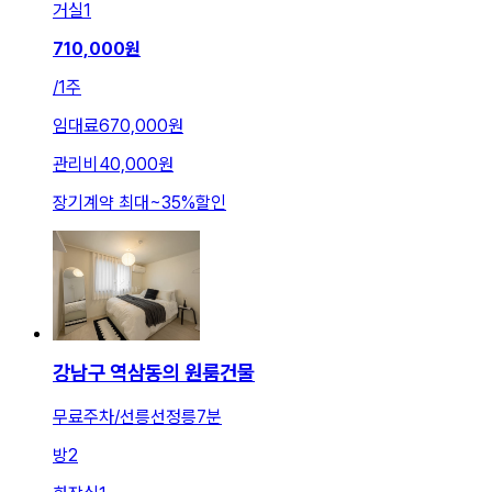
거실
1
710,000
원
/
1주
임대료
670,000원
관리비
40,000원
장기계약 최대
~
35
%
할인
강남구 역삼동의 원룸건물
무료주차/선릉선정릉7분
방
2