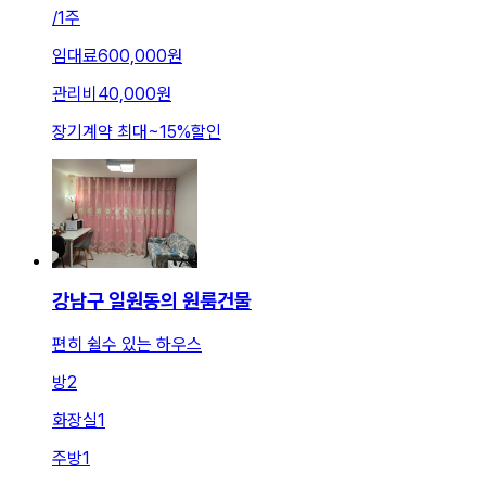
/
1주
임대료
600,000원
관리비
40,000원
장기계약 최대
~
15
%
할인
강남구 일원동의 원룸건물
편히 쉴수 있는 하우스
방
2
화장실
1
주방
1