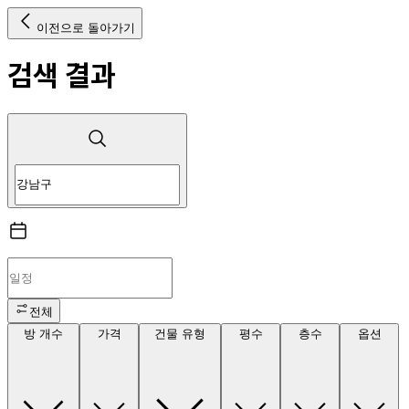
이전으로 돌아가기
검색 결과
전체
방 개수
가격
건물 유형
평수
층수
옵션