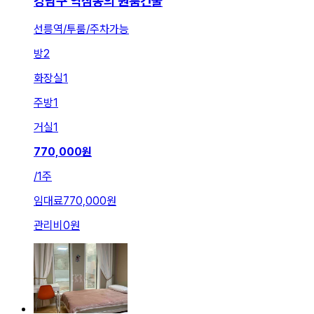
강남구 역삼동의 원룸건물
선릉역/투룸/주차가능
방
2
화장실
1
주방
1
거실
1
770,000
원
/
1주
임대료
770,000원
관리비
0원