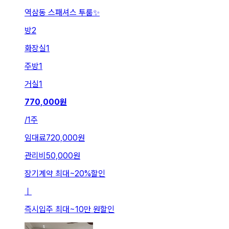
역삼동 스패셔스 투룸✨
방
2
화장실
1
주방
1
거실
1
770,000
원
/
1주
임대료
720,000원
관리비
50,000원
장기계약 최대
~
20
%
할인
ㅣ
즉시입주 최대
~
10만 원
할인