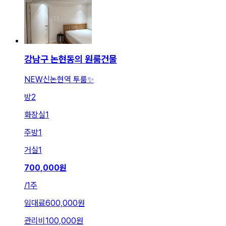
강남구 논현동의 원룸건물
NEW신논현역 투룸✨
방
2
화장실
1
주방
1
거실
1
700,000
원
/
1주
임대료
600,000원
관리비
100,000원