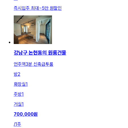
즉시입주 최대
~
5만 원
할인
강남구 논현동의 원룸건물
언주역3분 신축급투룸
방
2
화장실
1
주방
1
거실
1
700,000
원
/
1주