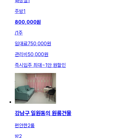
화장실
1
주방
1
800,000
원
/
1주
임대료
750,000원
관리비
50,000원
즉시입주 최대
~
1만 원
할인
강남구 일원동의 원룸건물
편안한2룸
방
2