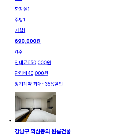
화장실
1
주방
1
거실
1
690,000
원
/
1주
임대료
650,000원
관리비
40,000원
장기계약 최대
~
35
%
할인
강남구 역삼동의 원룸건물