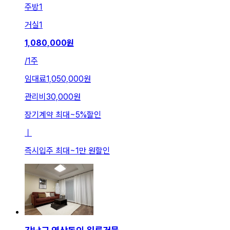
주방
1
거실
1
1,080,000
원
/
1주
임대료
1,050,000원
관리비
30,000원
장기계약 최대
~
5
%
할인
ㅣ
즉시입주 최대
~
1만 원
할인