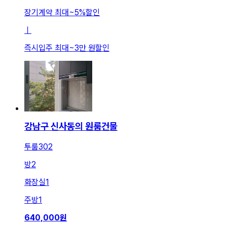
장기계약 최대
~
5
%
할인
ㅣ
즉시입주 최대
~
3만 원
할인
강남구 신사동의 원룸건물
투룸302
방
2
화장실
1
주방
1
640,000
원