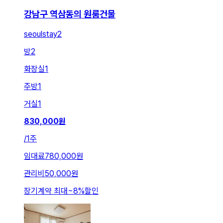
강남구 역삼동의 원룸건물
seoulstay2
방
2
화장실
1
주방
1
거실
1
830,000
원
/
1주
임대료
780,000원
관리비
50,000원
장기계약 최대
~
8
%
할인