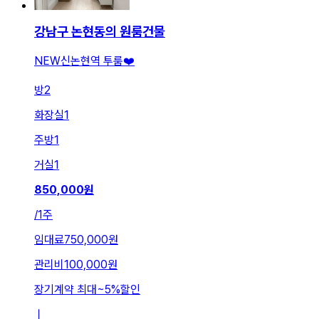
강남구 논현동의 원룸건물
NEW신논현역 투룸❤️
방
2
화장실
1
주방
1
거실
1
850,000
원
/
1주
임대료
750,000원
관리비
100,000원
장기계약 최대
~
5
%
할인
ㅣ