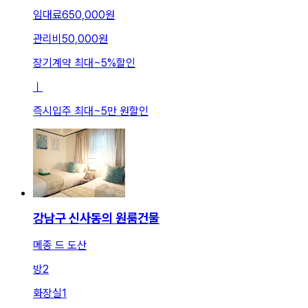
임대료
650,000원
관리비
50,000원
장기계약 최대
~
5
%
할인
ㅣ
즉시입주 최대
~
5만 원
할인
강남구 신사동의 원룸건물
메종 드 도산
방
2
화장실
1