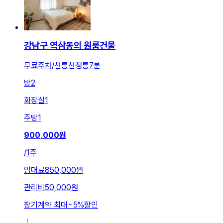
강남구 역삼동의 원룸건물
무료주차/선릉선정릉7분
방
2
화장실
1
주방
1
900,000
원
/
1주
임대료
850,000원
관리비
50,000원
장기계약 최대
~
5
%
할인
ㅣ