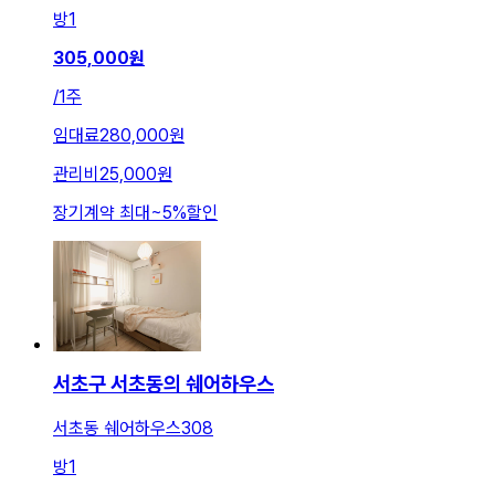
방
1
305,000
원
/
1주
임대료
280,000원
관리비
25,000원
장기계약 최대
~
5
%
할인
서초구 서초동의 쉐어하우스
서초동 쉐어하우스308
방
1