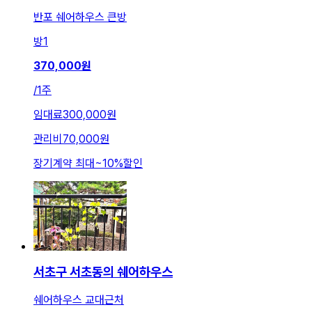
반포 쉐어하우스 큰방
방
1
370,000
원
/
1주
임대료
300,000원
관리비
70,000원
장기계약 최대
~
10
%
할인
서초구 서초동의 쉐어하우스
쉐어하우스 교대근처