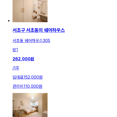
서초구 서초동의 쉐어하우스
서초동 쉐어하우스305
방
1
262,000
원
/
1주
임대료
152,000원
관리비
110,000원