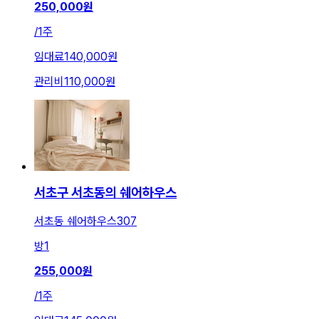
250,000
원
/
1주
임대료
140,000원
관리비
110,000원
서초구 서초동의 쉐어하우스
서초동 쉐어하우스307
방
1
255,000
원
/
1주