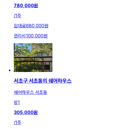
780,000
원
/
1주
임대료
680,000원
관리비
100,000원
서초구 서초동의 쉐어하우스
쉐어하우스 서초동
방
1
305,000
원
/
1주