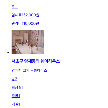
/
1주
임대료
152,000원
관리비
110,000원
서초구 양재동의 쉐어하우스
양재천 코지 투룸하우스
방
2
화장실
1
주방
1
거실
1