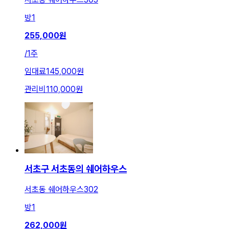
방
1
255,000
원
/
1주
임대료
145,000원
관리비
110,000원
서초구 서초동의 쉐어하우스
서초동 쉐어하우스302
방
1
262,000
원