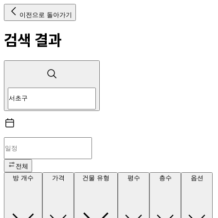
이전으로 돌아가기
검색 결과
전체
방 개수
가격
건물 유형
평수
층수
옵션