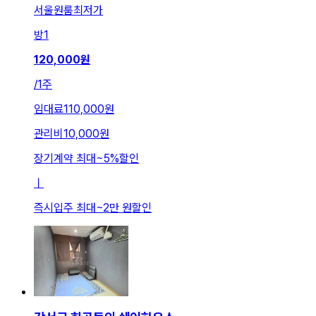
서울원룸최저가
방
1
120,000
원
/
1주
임대료
110,000원
관리비
10,000원
장기계약 최대
~
5
%
할인
ㅣ
즉시입주 최대
~
2만 원
할인