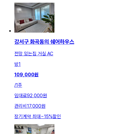
강서구 화곡동의 쉐어하우스
전망 있는집 거실 AC
방
1
109,000
원
/
1주
임대료
92,000원
관리비
17,000원
장기계약 최대
~
15
%
할인