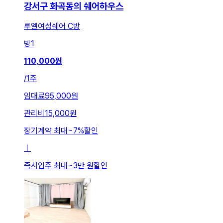
강서구 화곡동의 쉐어하우스
루엘여성쉐어 C방
방
1
110,000
원
/
1주
임대료
95,000원
관리비
15,000원
장기계약 최대
~
7
%
할인
ㅣ
즉시입주 최대
~
3만 원
할인