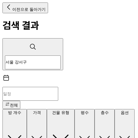
이전으로 돌아가기
검색 결과
전체
방 개수
가격
건물 유형
평수
층수
옵션