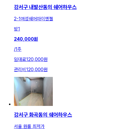
강서구 내발산동의 쉐어하우스
2-1여성쉐어마이엔젤
방
1
240,000
원
/
1주
임대료
120,000원
관리비
120,000원
강서구 화곡동의 쉐어하우스
서울 원룸 최저가