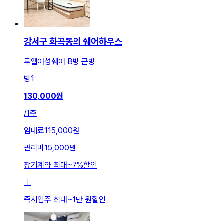
강서구 화곡동의 쉐어하우스
루엘여성쉐어 B방 큰방
방
1
130,000
원
/
1주
임대료
115,000원
관리비
15,000원
장기계약 최대
~
7
%
할인
ㅣ
즉시입주 최대
~
1만 원
할인