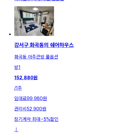
강서구 화곡동의 쉐어하우스
화곡동 아주큰방 풀옵션
방
1
152,880
원
/
1주
임대료
99,980원
관리비
52,900원
장기계약 최대
~
5
%
할인
ㅣ