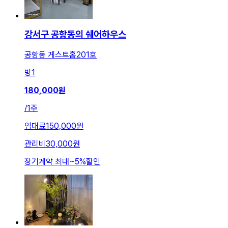
강서구 공항동의 쉐어하우스
공항동 게스트홈201호
방
1
180,000
원
/
1주
임대료
150,000원
관리비
30,000원
장기계약 최대
~
5
%
할인