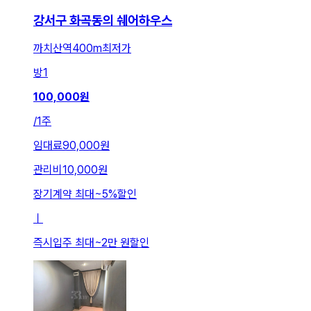
강서구 화곡동의 쉐어하우스
까치산역400m최저가
방
1
100,000
원
/
1주
임대료
90,000원
관리비
10,000원
장기계약 최대
~
5
%
할인
ㅣ
즉시입주 최대
~
2만 원
할인