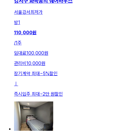
강서구 화곡동의 쉐어하우스
서울강서최저가
방
1
110,000
원
/
1주
임대료
100,000원
관리비
10,000원
장기계약 최대
~
5
%
할인
ㅣ
즉시입주 최대
~
2만 원
할인