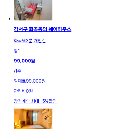
강서구 화곡동의 쉐어하우스
화곡역3분 개인실
방
1
99,000
원
/
1주
임대료
99,000원
관리비
0원
장기계약 최대
~
5
%
할인