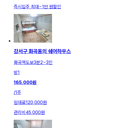
즉시입주 최대
~
1만 원
할인
강서구 화곡동의 쉐어하우스
화곡역도보3분2~3인
방
1
165,000
원
/
1주
임대료
120,000원
관리비
45,000원