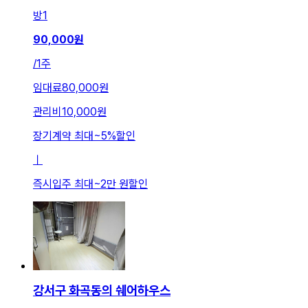
방
1
90,000
원
/
1주
임대료
80,000원
관리비
10,000원
장기계약 최대
~
5
%
할인
ㅣ
즉시입주 최대
~
2만 원
할인
강서구 화곡동의 쉐어하우스