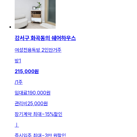
강서구 화곡동의 쉐어하우스
여성전용독방 2인만거주
방
1
215,000
원
/
1주
임대료
190,000원
관리비
25,000원
장기계약 최대
~
15
%
할인
ㅣ
즉시입주 최대
~
3만 원
할인