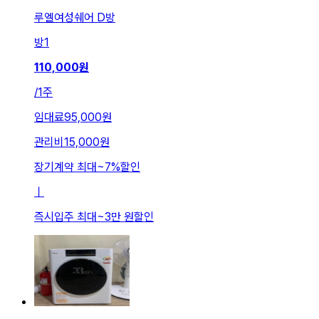
루엘여성쉐어 D방
방
1
110,000
원
/
1주
임대료
95,000원
관리비
15,000원
장기계약 최대
~
7
%
할인
ㅣ
즉시입주 최대
~
3만 원
할인