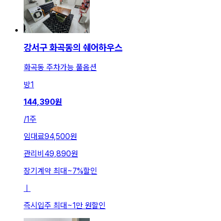
강서구 화곡동의 쉐어하우스
화곡동 주차가능 풀옵션
방
1
144,390
원
/
1주
임대료
94,500원
관리비
49,890원
장기계약 최대
~
7
%
할인
ㅣ
즉시입주 최대
~
1만 원
할인