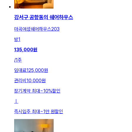
강서구 공항동의 쉐어하우스
마곡여성쉐어하우스203
방
1
135,000
원
/
1주
임대료
125,000원
관리비
10,000원
장기계약 최대
~
10
%
할인
ㅣ
즉시입주 최대
~
1만 원
할인