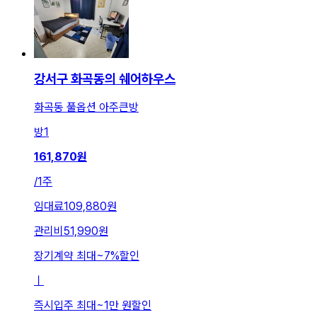
강서구 화곡동의 쉐어하우스
화곡동 풀옵션 아주큰방
방
1
161,870
원
/
1주
임대료
109,880원
관리비
51,990원
장기계약 최대
~
7
%
할인
ㅣ
즉시입주 최대
~
1만 원
할인