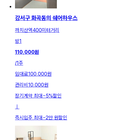
강서구 화곡동의 쉐어하우스
까치산역400미터거리
방
1
110,000
원
/
1주
임대료
100,000원
관리비
10,000원
장기계약 최대
~
5
%
할인
ㅣ
즉시입주 최대
~
2만 원
할인