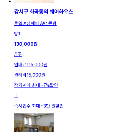
강서구 화곡동의 쉐어하우스
루엘여성쉐어 A방 큰방
방
1
130,000
원
/
1주
임대료
115,000원
관리비
15,000원
장기계약 최대
~
7
%
할인
ㅣ
즉시입주 최대
~
3만 원
할인