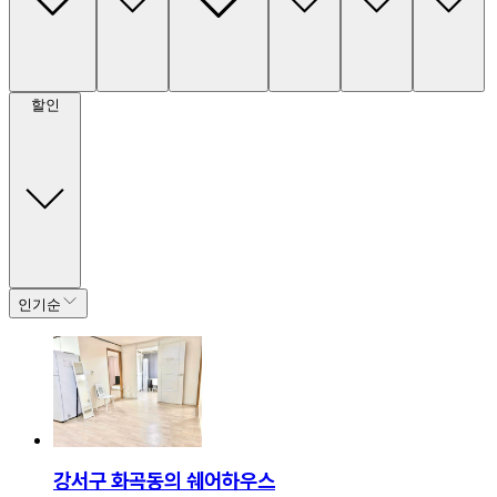
할인
인기순
강서구 화곡동의 쉐어하우스