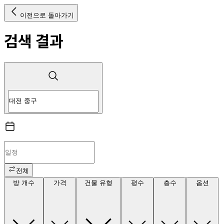
이전으로 돌아가기
검색 결과
전체
방 개수
가격
건물 유형
평수
층수
옵션