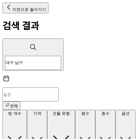
이전으로 돌아가기
검색 결과
전체
방 개수
가격
건물 유형
평수
층수
옵션