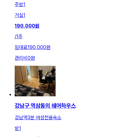
주방
1
거실
1
190,000
원
/
1주
임대료
190,000원
관리비
0원
강남구 역삼동의 쉐어하우스
강남역3분 여성전용숙소
방
1