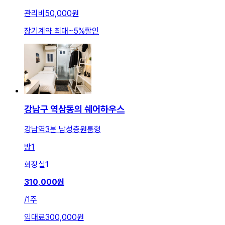
관리비
50,000원
장기계약 최대
~
5
%
할인
강남구 역삼동의 쉐어하우스
강남역3분 남성층원룸형
방
1
화장실
1
310,000
원
/
1주
임대료
300,000원