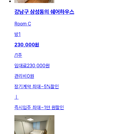
강남구 삼성동의 쉐어하우스
Room C
방
1
230,000
원
/
1주
임대료
230,000원
관리비
0원
장기계약 최대
~
5
%
할인
ㅣ
즉시입주 최대
~
1만 원
할인