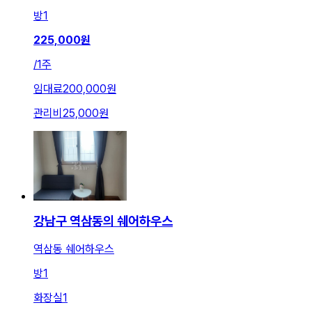
방
1
225,000
원
/
1주
임대료
200,000원
관리비
25,000원
강남구 역삼동의 쉐어하우스
역삼동 쉐어하우스
방
1
화장실
1