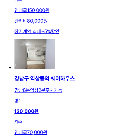
임대료
150,000원
관리비
80,000원
장기계약 최대
~
5
%
할인
강남구 역삼동의 쉐어하우스
강남8분역삼2분주차가능
방
1
120,000
원
/
1주
임대료
70,000원