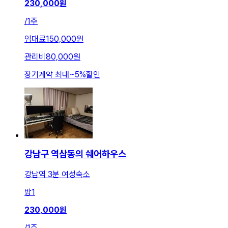
230,000
원
/
1주
임대료
150,000원
관리비
80,000원
장기계약 최대
~
5
%
할인
강남구 역삼동의 쉐어하우스
강남역 3분 여성숙소
방
1
230,000
원
/
1주