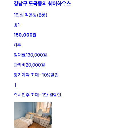
강남구 도곡동의 쉐어하우스
1인실 작은방(B룸)
방
1
150,000
원
/
1주
임대료
130,000원
관리비
20,000원
장기계약 최대
~
10
%
할인
ㅣ
즉시입주 최대
~
1만 원
할인