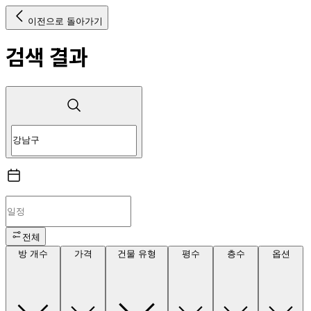
이전으로 돌아가기
검색 결과
전체
방 개수
가격
건물 유형
평수
층수
옵션