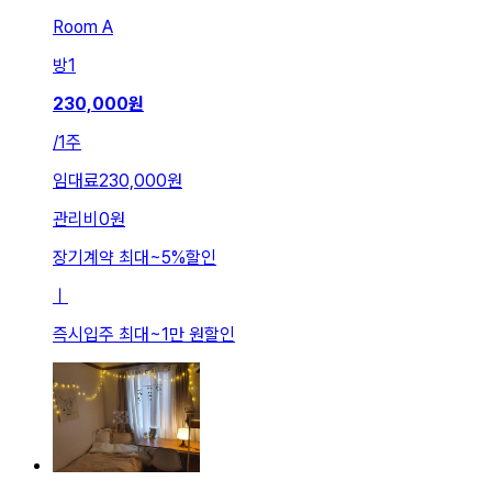
Room A
방
1
230,000
원
/
1주
임대료
230,000원
관리비
0원
장기계약 최대
~
5
%
할인
ㅣ
즉시입주 최대
~
1만 원
할인