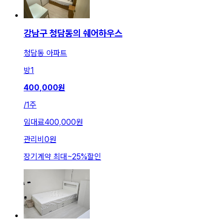
강남구 청담동의 쉐어하우스
청담동 아파트
방
1
400,000
원
/
1주
임대료
400,000원
관리비
0원
장기계약 최대
~
25
%
할인