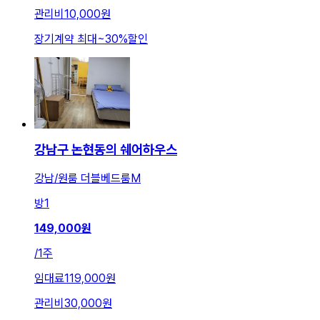
관리비
10,000원
장기계약 최대
~
30
%
할인
강남구 논현동의 쉐어하우스
강남/원룸 더블베드룸M
방
1
149,000
원
/
1주
임대료
119,000원
관리비
30,000원