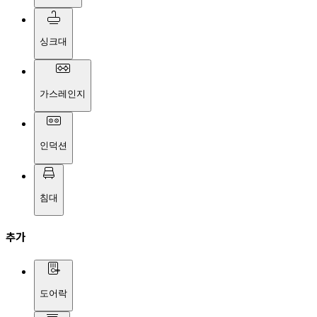
싱크대
가스레인지
인덕션
침대
추가
도어락