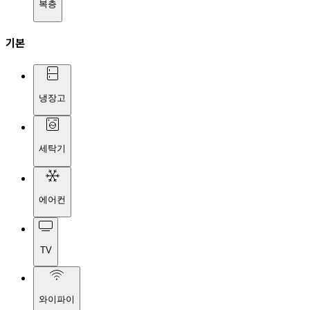
복층
기본
냉장고
세탁기
에어컨
TV
와이파이