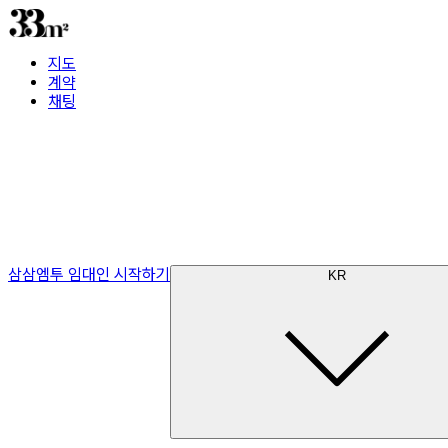
지도
계약
채팅
삼삼엠투 임대인 시작하기
KR