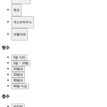
펜션
게스트하우스
모텔여관
평수
5평 이하
5평 ~ 10평
10평대
20평대
30평대
40평 이상
층수
반지하