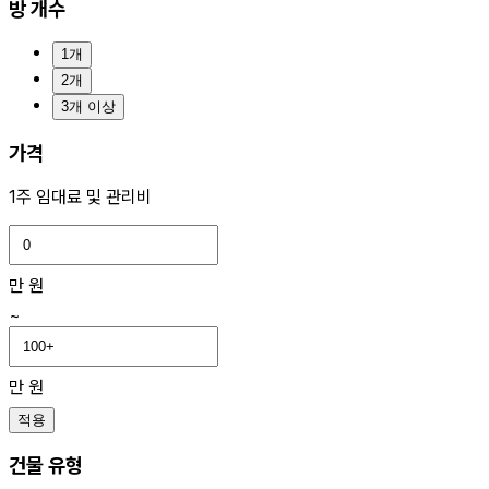
방 개수
1개
2개
3개 이상
가격
1주 임대료 및 관리비
만 원
~
만 원
적용
건물 유형