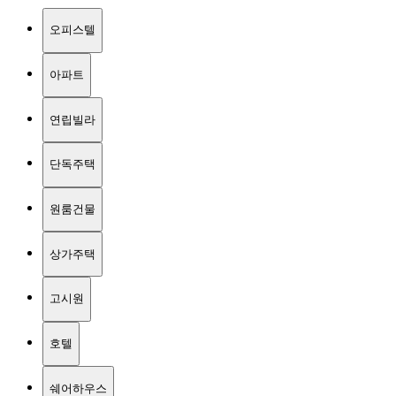
오피스텔
아파트
연립빌라
단독주택
원룸건물
상가주택
고시원
호텔
쉐어하우스