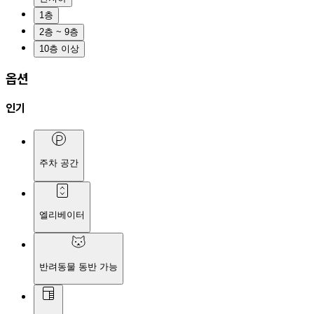
1층
2층 ~ 9층
10층 이상
옵션
인기
주차 공간
엘리베이터
반려동물 동반 가능