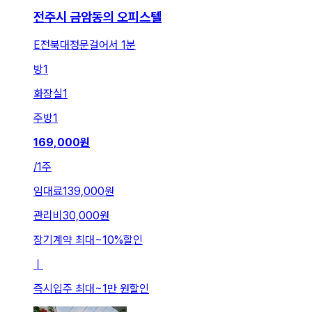
전주시 금암동의 오피스텔
E전북대정문걸어서 1분
방
1
화장실
1
주방
1
169,000
원
/
1주
임대료
139,000원
관리비
30,000원
장기계약 최대
~
10
%
할인
ㅣ
즉시입주 최대
~
1만 원
할인