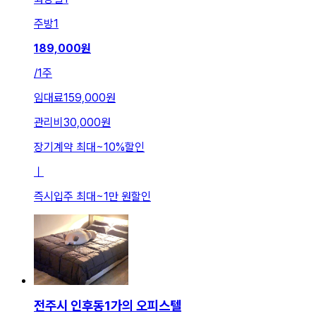
주방
1
189,000
원
/
1주
임대료
159,000원
관리비
30,000원
장기계약 최대
~
10
%
할인
ㅣ
즉시입주 최대
~
1만 원
할인
전주시 인후동1가의 오피스텔