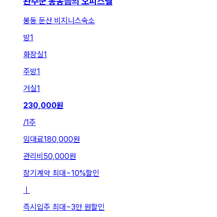
완주군 봉동읍의 오피스텔
봉동 둔산 비지니스숙소
방
1
화장실
1
주방
1
거실
1
230,000
원
/
1주
임대료
180,000원
관리비
50,000원
장기계약 최대
~
10
%
할인
ㅣ
즉시입주 최대
~
3만 원
할인