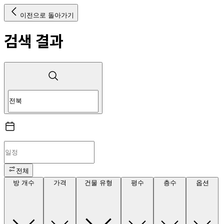
이전으로 돌아가기
검색 결과
전체
방 개수
가격
건물 유형
평수
층수
옵션