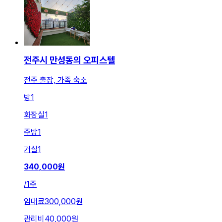
전주시 만성동의 오피스텔
전주 출장, 가족 숙소
방
1
화장실
1
주방
1
거실
1
340,000
원
/
1주
임대료
300,000원
관리비
40,000원