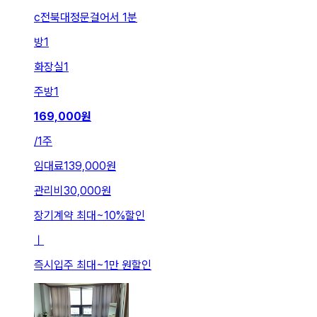
c전북대정문걸어서 1분
방
1
화장실
1
주방
1
169,000
원
/
1주
임대료
139,000원
관리비
30,000원
장기계약 최대
~
10
%
할인
ㅣ
즉시입주 최대
~
1만 원
할인