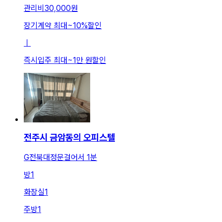
관리비
30,000원
장기계약 최대
~
10
%
할인
ㅣ
즉시입주 최대
~
1만 원
할인
전주시 금암동의 오피스텔
G전북대정문걸어서 1분
방
1
화장실
1
주방
1