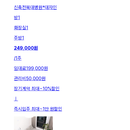
신축전북대병원*대자인
방
1
화장실
1
주방
1
249,000
원
/
1주
임대료
199,000원
관리비
50,000원
장기계약 최대
~
10
%
할인
ㅣ
즉시입주 최대
~
1만 원
할인