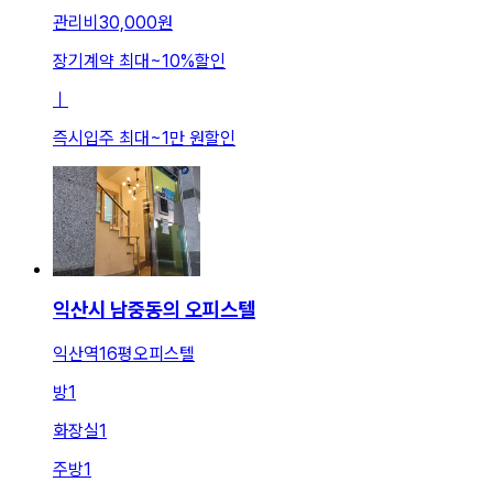
관리비
30,000원
장기계약 최대
~
10
%
할인
ㅣ
즉시입주 최대
~
1만 원
할인
익산시 남중동의 오피스텔
익산역16평오피스텔
방
1
화장실
1
주방
1