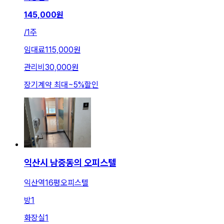
145,000
원
/
1주
임대료
115,000원
관리비
30,000원
장기계약 최대
~
5
%
할인
익산시 남중동의 오피스텔
익산역16평오피스텔
방
1
화장실
1