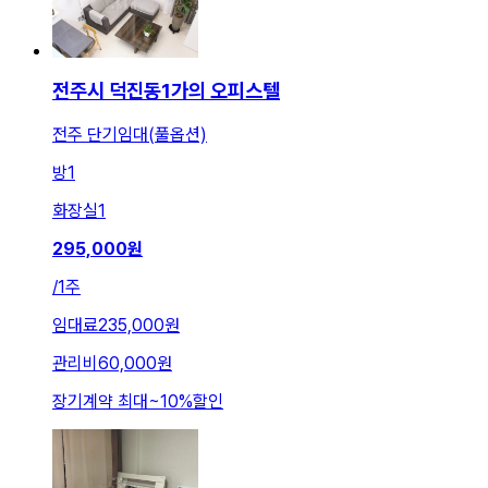
전주시 덕진동1가의 오피스텔
전주 단기임대(풀옵션)
방
1
화장실
1
295,000
원
/
1주
임대료
235,000원
관리비
60,000원
장기계약 최대
~
10
%
할인