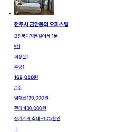
전주시 금암동의 오피스텔
B전북대정문걸어서 1분
방
1
화장실
1
주방
1
169,000
원
/
1주
임대료
139,000원
관리비
30,000원
장기계약 최대
~
10
%
할인
ㅣ