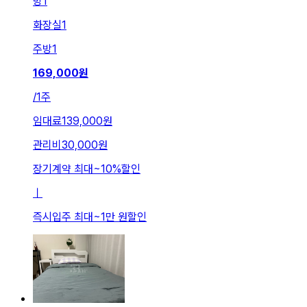
방
1
화장실
1
주방
1
169,000
원
/
1주
임대료
139,000원
관리비
30,000원
장기계약 최대
~
10
%
할인
ㅣ
즉시입주 최대
~
1만 원
할인