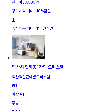
관리비
30,000원
장기계약 최대
~
10
%
할인
ㅣ
즉시입주 최대
~
1만 원
할인
익산시 인화동1가의 오피스텔
익산역인근예쁜오피스텔
방
1
화장실
1
주방
1