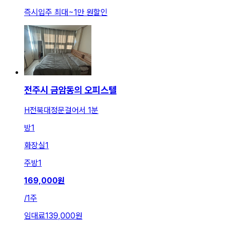
즉시입주 최대
~
1만 원
할인
전주시 금암동의 오피스텔
H전북대정문걸어서 1분
방
1
화장실
1
주방
1
169,000
원
/
1주
임대료
139,000원