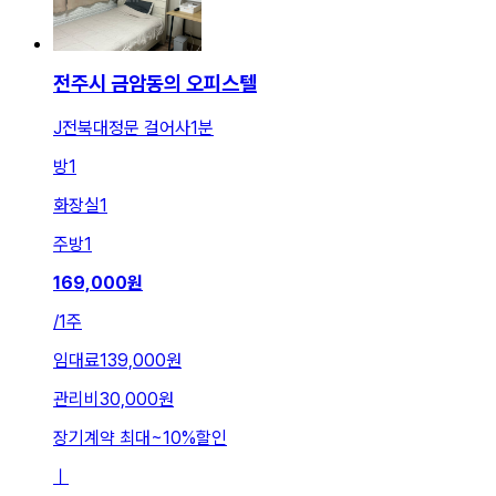
전주시 금암동의 오피스텔
J전북대정문 걸어사1분
방
1
화장실
1
주방
1
169,000
원
/
1주
임대료
139,000원
관리비
30,000원
장기계약 최대
~
10
%
할인
ㅣ