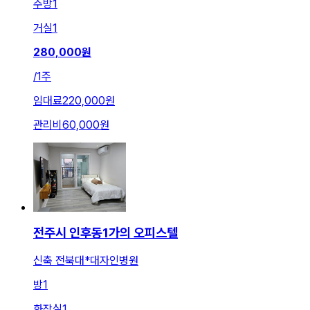
주방
1
거실
1
280,000
원
/
1주
임대료
220,000원
관리비
60,000원
전주시 인후동1가의 오피스텔
신축 전북대*대자인병원
방
1
화장실
1