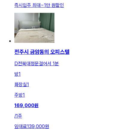
즉시입주 최대
~
1만 원
할인
전주시 금암동의 오피스텔
D전북대정문걸어서 1분
방
1
화장실
1
주방
1
169,000
원
/
1주
임대료
139,000원