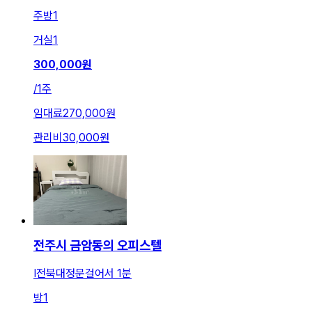
주방
1
거실
1
300,000
원
/
1주
임대료
270,000원
관리비
30,000원
전주시 금암동의 오피스텔
I전북대정문걸어서 1분
방
1