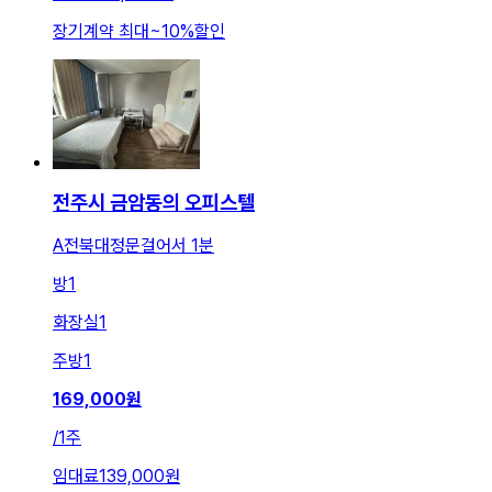
장기계약 최대
~
10
%
할인
전주시 금암동의 오피스텔
A전북대정문걸어서 1분
방
1
화장실
1
주방
1
169,000
원
/
1주
임대료
139,000원