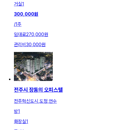
거실
1
300,000
원
/
1주
임대료
270,000원
관리비
30,000원
전주시 장동의 오피스텔
전주혁신도시,도청,연수
방
1
화장실
1