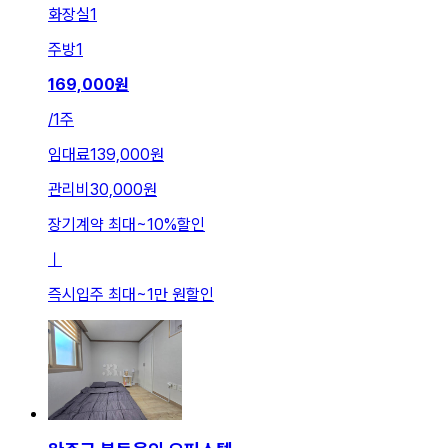
화장실
1
주방
1
169,000
원
/
1주
임대료
139,000원
관리비
30,000원
장기계약 최대
~
10
%
할인
ㅣ
즉시입주 최대
~
1만 원
할인