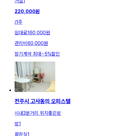
거실
1
220,000
원
/
1주
임대료
160,000원
관리비
60,000원
장기계약 최대
~
5
%
할인
전주시 고사동의 오피스텔
시내3분거리 위치좋은방
방
1
화장실
1