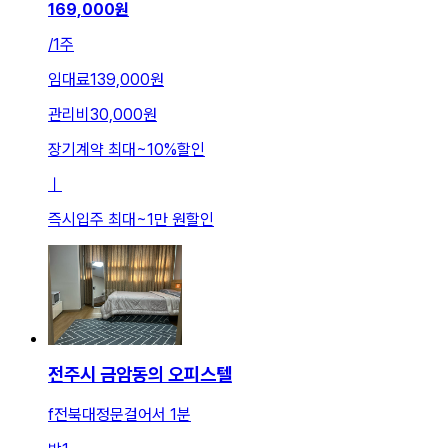
169,000
원
/
1주
임대료
139,000원
관리비
30,000원
장기계약 최대
~
10
%
할인
ㅣ
즉시입주 최대
~
1만 원
할인
전주시 금암동의 오피스텔
f전북대정문걸어서 1분