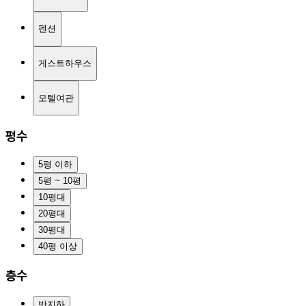
펜션
게스트하우스
모텔여관
평수
5평 이하
5평 ~ 10평
10평대
20평대
30평대
40평 이상
층수
반지하