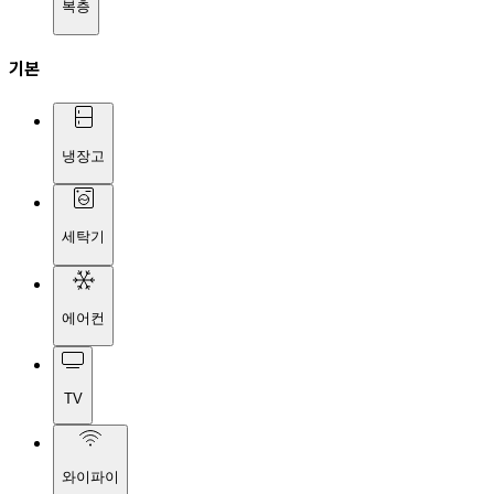
복층
기본
냉장고
세탁기
에어컨
TV
와이파이