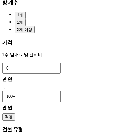
방 개수
1개
2개
3개 이상
가격
1주 임대료 및 관리비
만 원
~
만 원
적용
건물 유형