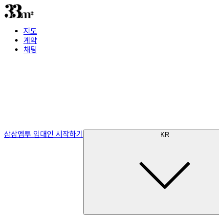
지도
계약
채팅
삼삼엠투 임대인 시작하기
KR