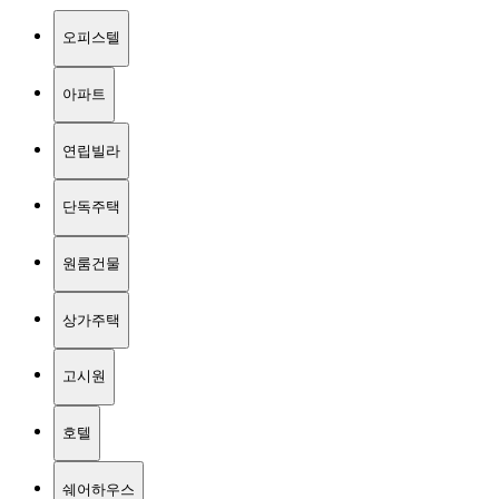
오피스텔
아파트
연립빌라
단독주택
원룸건물
상가주택
고시원
호텔
쉐어하우스