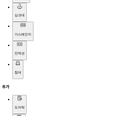
싱크대
가스레인지
인덕션
침대
추가
도어락