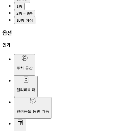
1층
2층 ~ 9층
10층 이상
옵션
인기
주차 공간
엘리베이터
반려동물 동반 가능