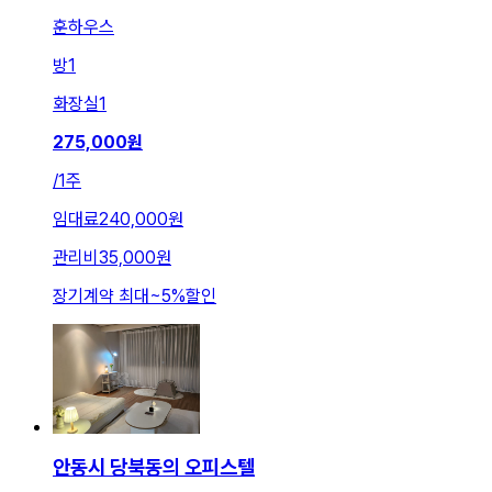
훈하우스
방
1
화장실
1
275,000
원
/
1주
임대료
240,000원
관리비
35,000원
장기계약 최대
~
5
%
할인
안동시 당북동의 오피스텔