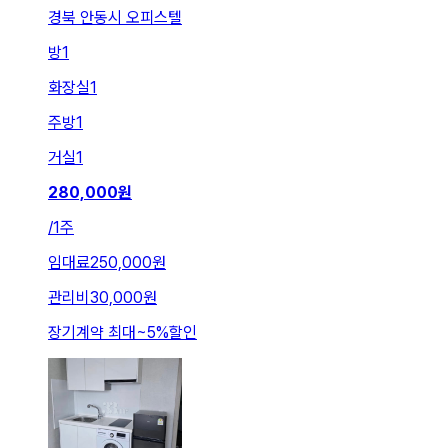
경북 안동시 오피스텔
방
1
화장실
1
주방
1
거실
1
280,000
원
/
1주
임대료
250,000원
관리비
30,000원
장기계약 최대
~
5
%
할인