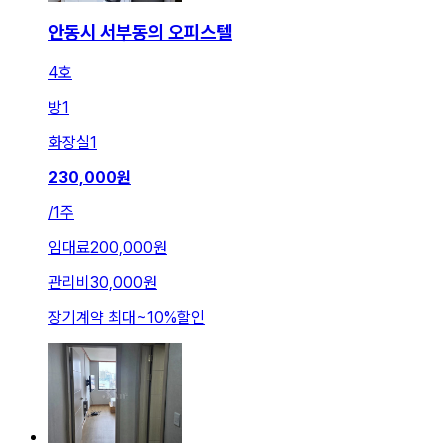
안동시 서부동의 오피스텔
4호
방
1
화장실
1
230,000
원
/
1주
임대료
200,000원
관리비
30,000원
장기계약 최대
~
10
%
할인