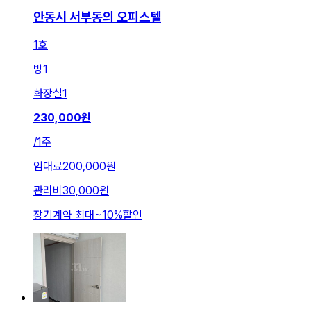
안동시 서부동의 오피스텔
1호
방
1
화장실
1
230,000
원
/
1주
임대료
200,000원
관리비
30,000원
장기계약 최대
~
10
%
할인