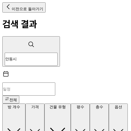
이전으로 돌아가기
검색 결과
전체
방 개수
가격
건물 유형
평수
층수
옵션