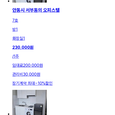
안동시 서부동의 오피스텔
7호
방
1
화장실
1
230,000
원
/
1주
임대료
200,000원
관리비
30,000원
장기계약 최대
~
10
%
할인