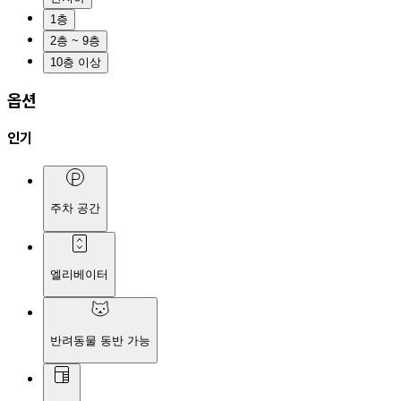
1층
2층 ~ 9층
10층 이상
옵션
인기
주차 공간
엘리베이터
반려동물 동반 가능