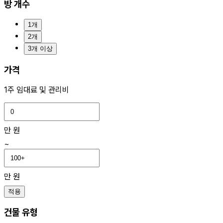
방 개수
1개
2개
3개 이상
가격
1주 임대료 및 관리비
만 원
~
만 원
적용
건물 유형