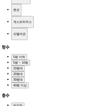
펜션
게스트하우스
모텔여관
평수
5평 이하
5평 ~ 10평
10평대
20평대
30평대
40평 이상
층수
반지하