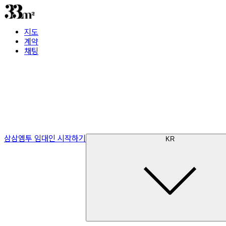
지도
계약
채팅
삼삼엠투 임대인 시작하기
KR