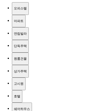
오피스텔
아파트
연립빌라
단독주택
원룸건물
상가주택
고시원
호텔
쉐어하우스