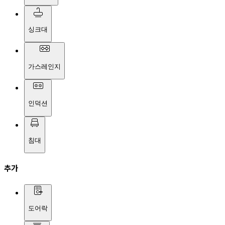
싱크대
가스레인지
인덕션
침대
추가
도어락