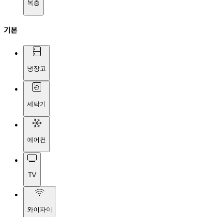
복층
기본
냉장고
세탁기
에어컨
TV
와이파이