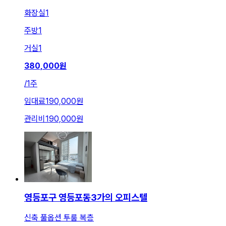
화장실
1
주방
1
거실
1
380,000
원
/
1주
임대료
190,000원
관리비
190,000원
영등포구 영등포동3가의 오피스텔
신축 풀옵션 투룸 복층