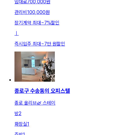
임대료
700,000원
관리비
100,000원
장기계약 최대
~
7
%
할인
ㅣ
즉시입주 최대
~
7만 원
할인
종로구 수송동의 오피스텔
종로 올리브🌿 스테이
방
2
화장실
1
주방
1