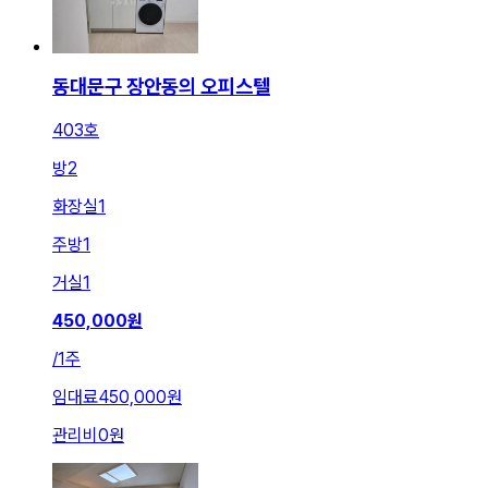
동대문구 장안동의 오피스텔
403호
방
2
화장실
1
주방
1
거실
1
450,000
원
/
1주
임대료
450,000원
관리비
0원