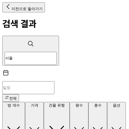
이전으로 돌아가기
검색 결과
전체
방 개수
가격
건물 유형
평수
층수
옵션