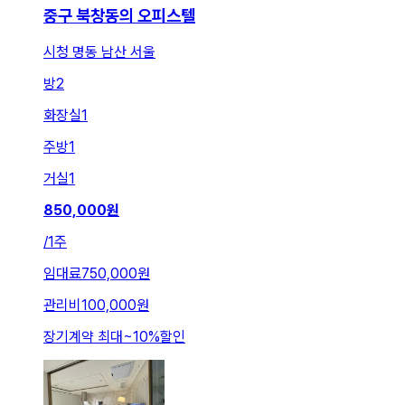
중구 북창동의 오피스텔
시청 명동 남산 서울
방
2
화장실
1
주방
1
거실
1
850,000
원
/
1주
임대료
750,000원
관리비
100,000원
장기계약 최대
~
10
%
할인