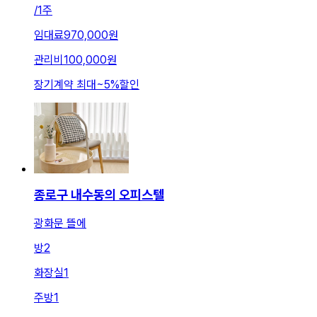
/
1주
임대료
970,000원
관리비
100,000원
장기계약 최대
~
5
%
할인
종로구 내수동의 오피스텔
광화문 뜰에
방
2
화장실
1
주방
1