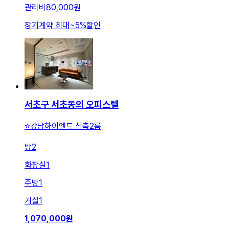
관리비
80,000원
장기계약 최대
~
5
%
할인
서초구 서초동의 오피스텔
⭐️강남하이엔드 신축2룸
방
2
화장실
1
주방
1
거실
1
1,070,000
원