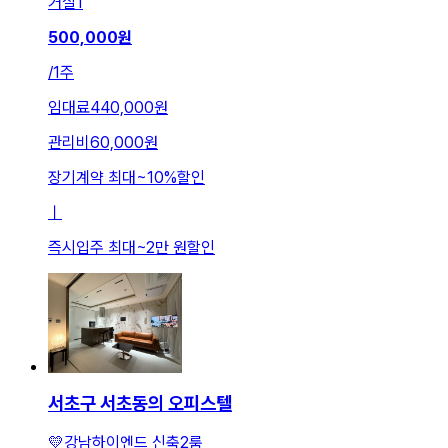
거실
1
500,000
원
/
1주
임대료
440,000원
관리비
60,000원
장기계약 최대
~
10
%
할인
ㅣ
즉시입주 최대
~
2만 원
할인
서초구 서초동의 오피스텔
💛강남하이엔드 신축2룸