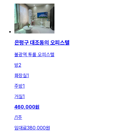
은평구 대조동의 오피스텔
불광역 투룸 오피스텔
방
2
화장실
1
주방
1
거실
1
460,000
원
/
1주
임대료
380,000원