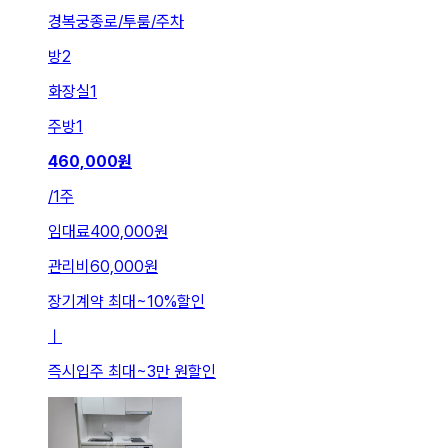
경복궁종로/투룸/주차
방
2
화장실
1
주방
1
460,000
원
/
1주
임대료
400,000원
관리비
60,000원
장기계약 최대
~
10
%
할인
ㅣ
즉시입주 최대
~
3만 원
할인