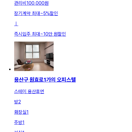
관리비
100,000원
장기계약 최대
~
5
%
할인
ㅣ
즉시입주 최대
~
10만 원
할인
용산구 원효로1가의 오피스텔
스테이 용산휴먼
방
2
화장실
1
주방
1