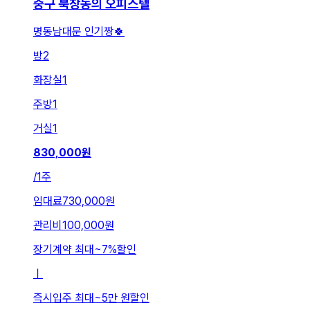
중구 북창동의 오피스텔
명동남대문 인기짱🍀
방
2
화장실
1
주방
1
거실
1
830,000
원
/
1주
임대료
730,000원
관리비
100,000원
장기계약 최대
~
7
%
할인
ㅣ
즉시입주 최대
~
5만 원
할인