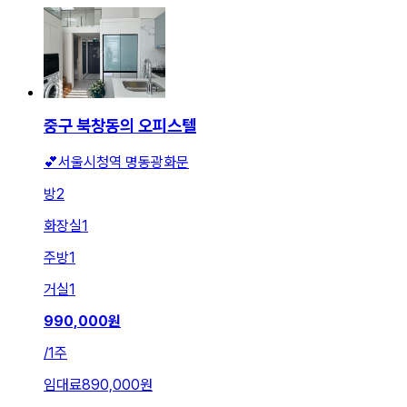
중구 북창동의 오피스텔
💕서울시청역 명동광화문
방
2
화장실
1
주방
1
거실
1
990,000
원
/
1주
임대료
890,000원