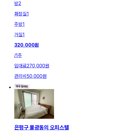
방
2
화장실
1
주방
1
거실
1
320,000
원
/
1주
임대료
270,000원
관리비
50,000원
은평구 불광동의 오피스텔