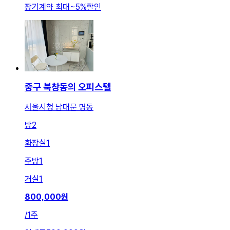
장기계약 최대
~
5
%
할인
중구 북창동의 오피스텔
서울시청 남대문 명동
방
2
화장실
1
주방
1
거실
1
800,000
원
/
1주