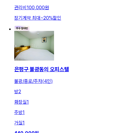
관리비
100,000원
장기계약 최대
~
20
%
할인
은평구 불광동의 오피스텔
불광/종로/주차(4인)
방
2
화장실
1
주방
1
거실
1