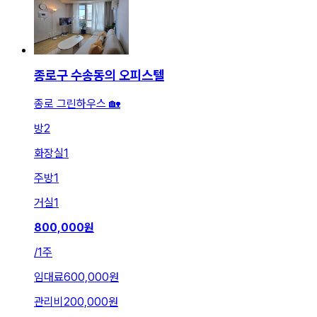
종로구 수송동의 오피스텔
종로 그린하우스 🏡
방
2
화장실
1
주방
1
거실
1
800,000
원
/
1주
임대료
600,000원
관리비
200,000원