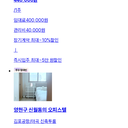
440,000
원
/
1주
임대료
400,000원
관리비
40,000원
장기계약 최대
~
10
%
할인
ㅣ
즉시입주 최대
~
5만 원
할인
양천구 신월동의 오피스텔
김포공항/마곡 신축투룸