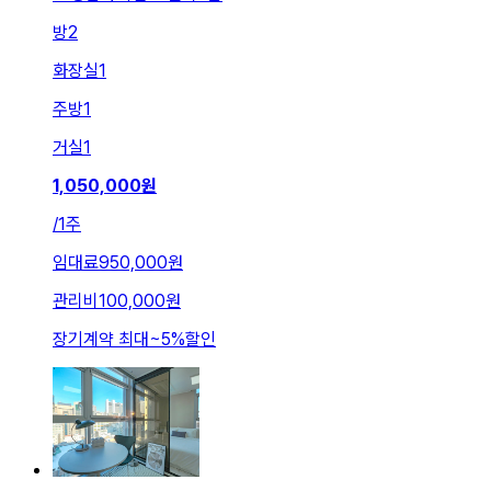
방
2
화장실
1
주방
1
거실
1
1,050,000
원
/
1주
임대료
950,000원
관리비
100,000원
장기계약 최대
~
5
%
할인