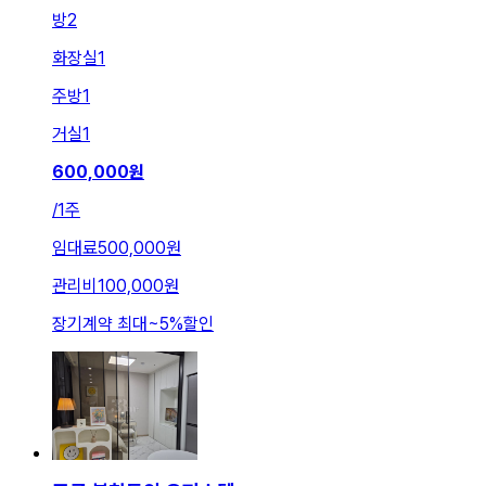
방
2
화장실
1
주방
1
거실
1
600,000
원
/
1주
임대료
500,000원
관리비
100,000원
장기계약 최대
~
5
%
할인