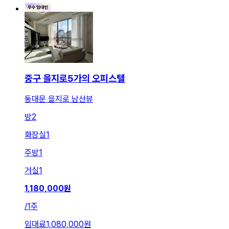
중구 을지로5가의 오피스텔
동대문 을지로 남산뷰
방
2
화장실
1
주방
1
거실
1
1,180,000
원
/
1주
임대료
1,080,000원