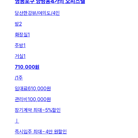
영등포구 양평동4가의 오피스텔
당산한강뷰/여의도/4인
방
2
화장실
1
주방
1
거실
1
710,000
원
/
1주
임대료
610,000원
관리비
100,000원
장기계약 최대
~
5
%
할인
ㅣ
즉시입주 최대
~
4만 원
할인