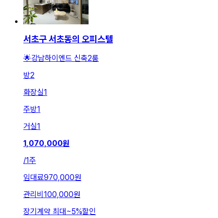
서초구 서초동의 오피스텔
🌟강남하이엔드 신축2룸
방
2
화장실
1
주방
1
거실
1
1,070,000
원
/
1주
임대료
970,000원
관리비
100,000원
장기계약 최대
~
5
%
할인