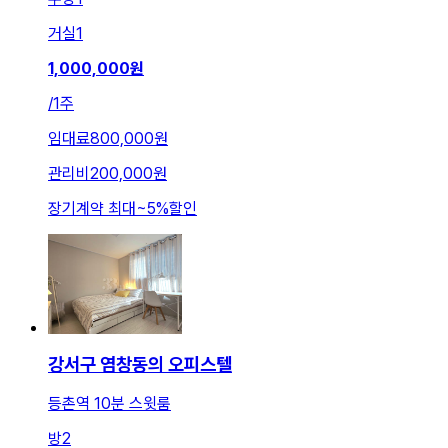
거실
1
1,000,000
원
/
1주
임대료
800,000원
관리비
200,000원
장기계약 최대
~
5
%
할인
강서구 염창동의 오피스텔
등촌역 10분 스윗룸
방
2