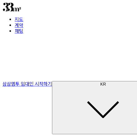
지도
계약
채팅
삼삼엠투 임대인 시작하기
KR