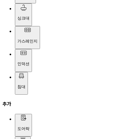
싱크대
가스레인지
인덕션
침대
추가
도어락