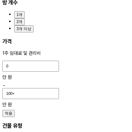
방 개수
1개
2개
3개 이상
가격
1주 임대료 및 관리비
만 원
~
만 원
적용
건물 유형