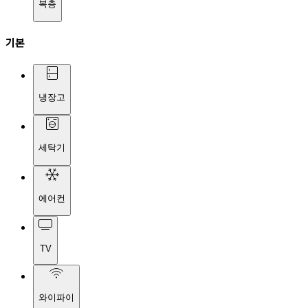
복층
기본
냉장고
세탁기
에어컨
TV
와이파이