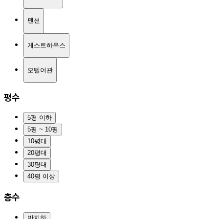
펜션
게스트하우스
모텔여관
평수
5평 이하
5평 ~ 10평
10평대
20평대
30평대
40평 이상
층수
반지하