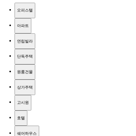
오피스텔
아파트
연립빌라
단독주택
원룸건물
상가주택
고시원
호텔
쉐어하우스