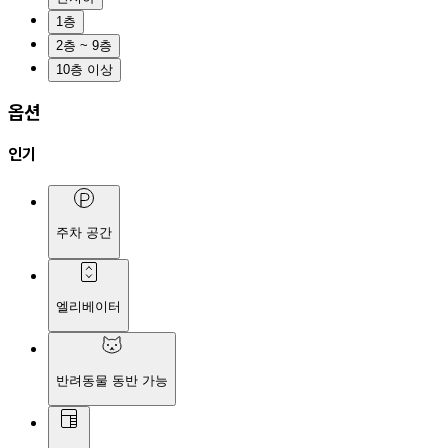
1층
2층 ~ 9층
10층 이상
옵션
인기
주차 공간
엘리베이터
반려동물 동반 가능