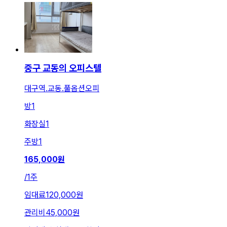
중구 교동의 오피스텔
대구역.교동.풀옵션오피
방
1
화장실
1
주방
1
165,000
원
/
1주
임대료
120,000원
관리비
45,000원