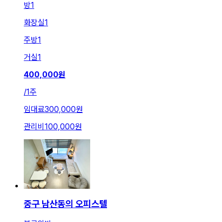
방
1
화장실
1
주방
1
거실
1
400,000
원
/
1주
임대료
300,000원
관리비
100,000원
중구 남산동의 오피스텔