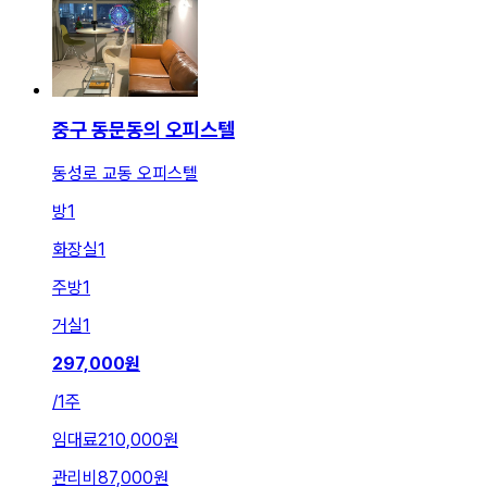
중구 동문동의 오피스텔
동성로 교동 오피스텔
방
1
화장실
1
주방
1
거실
1
297,000
원
/
1주
임대료
210,000원
관리비
87,000원