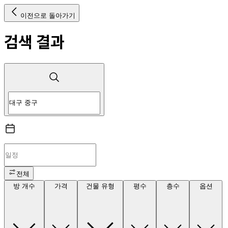
이전으로 돌아가기
검색 결과
전체
방 개수
가격
건물 유형
평수
층수
옵션