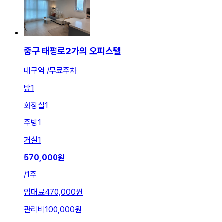
중구 태평로2가의 오피스텔
대구역 /무료주차
방
1
화장실
1
주방
1
거실
1
570,000
원
/
1주
임대료
470,000원
관리비
100,000원