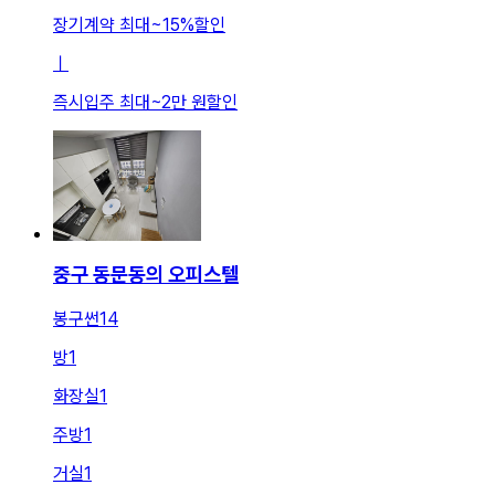
장기계약 최대
~
15
%
할인
ㅣ
즉시입주 최대
~
2만 원
할인
중구 동문동의 오피스텔
봉구썬14
방
1
화장실
1
주방
1
거실
1