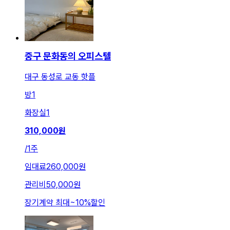
중구 문화동의 오피스텔
대구 동성로 교동 핫플
방
1
화장실
1
310,000
원
/
1주
임대료
260,000원
관리비
50,000원
장기계약 최대
~
10
%
할인