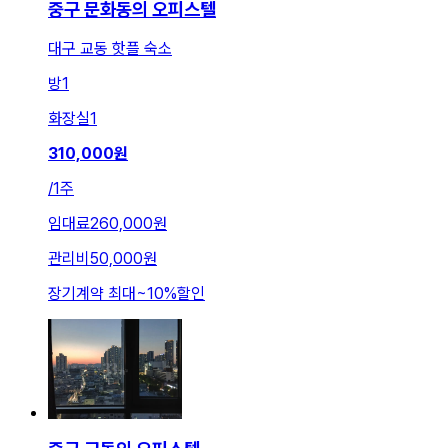
중구 문화동의 오피스텔
대구 교동 핫플 숙소
방
1
화장실
1
310,000
원
/
1주
임대료
260,000원
관리비
50,000원
장기계약 최대
~
10
%
할인