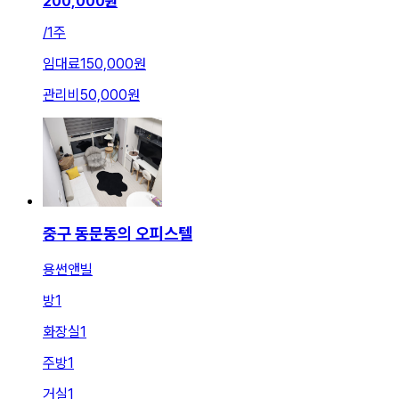
200,000
원
/
1주
임대료
150,000원
관리비
50,000원
중구 동문동의 오피스텔
용썬앤빌
방
1
화장실
1
주방
1
거실
1