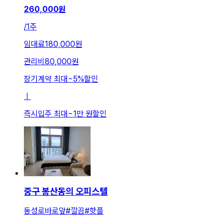
260,000
원
/
1주
임대료
180,000원
관리비
80,000원
장기계약 최대
~
5
%
할인
ㅣ
즉시입주 최대
~
1만 원
할인
중구 봉산동의 오피스텔
동성로바로앞#깔끔#핫플