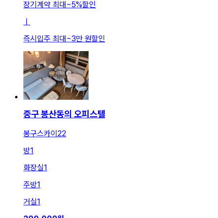
장기계약 최대
~
5
%
할인
ㅣ
즉시입주 최대
~
3만 원
할인
중구 봉산동의 오피스텔
봉구스카이22
방
1
화장실
1
주방
1
거실
1