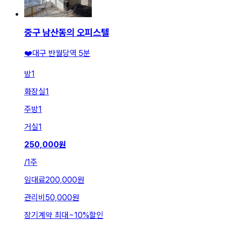
중구 남산동의 오피스텔
❤️대구 반월당역 5분
방
1
화장실
1
주방
1
거실
1
250,000
원
/
1주
임대료
200,000원
관리비
50,000원
장기계약 최대
~
10
%
할인