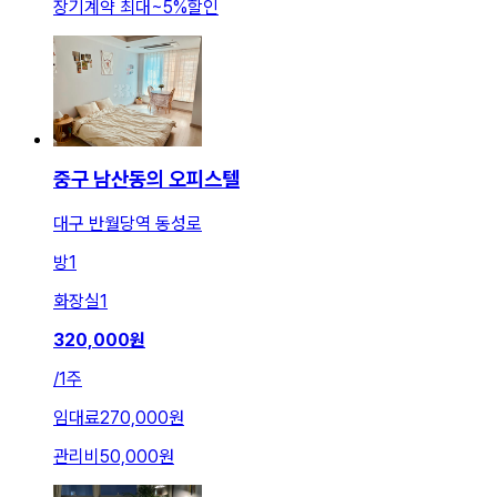
장기계약 최대
~
5
%
할인
중구 남산동의 오피스텔
대구 반월당역 동성로
방
1
화장실
1
320,000
원
/
1주
임대료
270,000원
관리비
50,000원