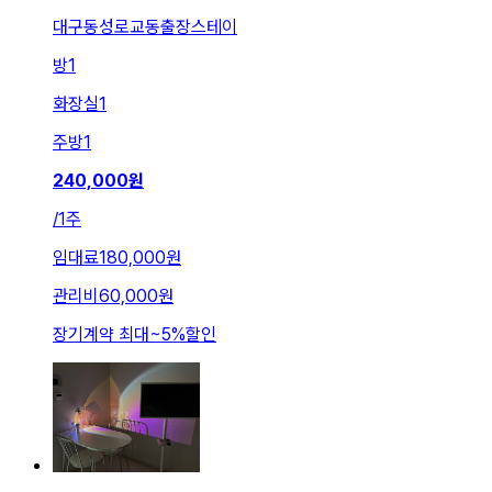
대구동성로교동출장스테이
방
1
화장실
1
주방
1
240,000
원
/
1주
임대료
180,000원
관리비
60,000원
장기계약 최대
~
5
%
할인