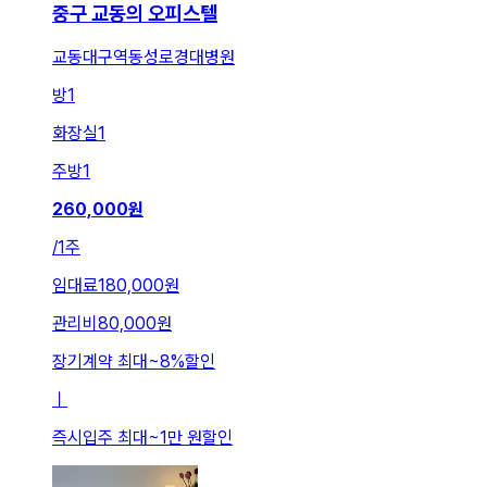
중구 교동의 오피스텔
교동대구역동성로경대병원
방
1
화장실
1
주방
1
260,000
원
/
1주
임대료
180,000원
관리비
80,000원
장기계약 최대
~
8
%
할인
ㅣ
즉시입주 최대
~
1만 원
할인