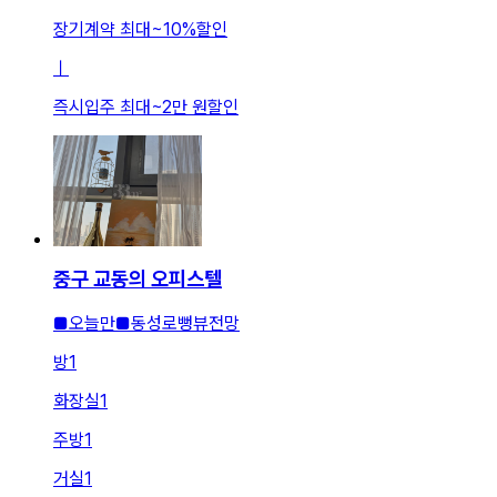
장기계약 최대
~
10
%
할인
ㅣ
즉시입주 최대
~
2만 원
할인
중구 교동의 오피스텔
■오늘만■동성로뻥뷰전망
방
1
화장실
1
주방
1
거실
1