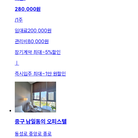
280,000
원
/
1주
임대료
200,000원
관리비
80,000원
장기계약 최대
~
5
%
할인
ㅣ
즉시입주 최대
~
1만 원
할인
중구 남일동의 오피스텔
동성로 중앙로 종로