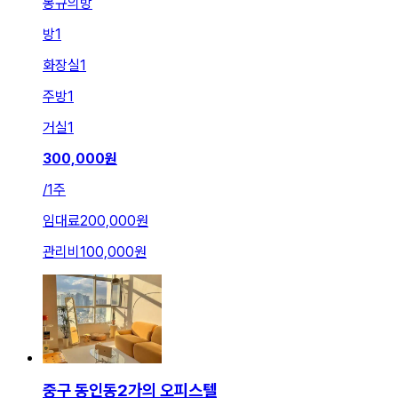
봉규의방
방
1
화장실
1
주방
1
거실
1
300,000
원
/
1주
임대료
200,000원
관리비
100,000원
중구 동인동2가의 오피스텔