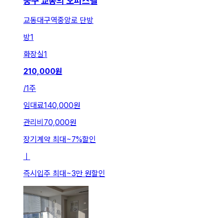
중구 교동의 오피스텔
교동대구역중앙로 단방
방
1
화장실
1
210,000
원
/
1주
임대료
140,000원
관리비
70,000원
장기계약 최대
~
7
%
할인
ㅣ
즉시입주 최대
~
3만 원
할인