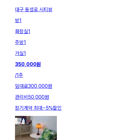
대구 동성로 시티뷰
방
1
화장실
1
주방
1
거실
1
350,000
원
/
1주
임대료
300,000원
관리비
50,000원
장기계약 최대
~
5
%
할인