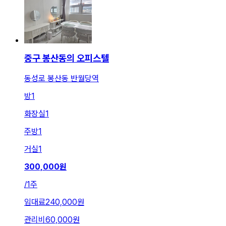
중구 봉산동의 오피스텔
동성로 봉산동 반월당역
방
1
화장실
1
주방
1
거실
1
300,000
원
/
1주
임대료
240,000원
관리비
60,000원