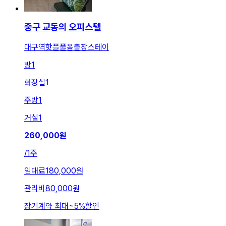
중구 교동의 오피스텔
대구역핫플풀옵출장스테이
방
1
화장실
1
주방
1
거실
1
260,000
원
/
1주
임대료
180,000원
관리비
80,000원
장기계약 최대
~
5
%
할인