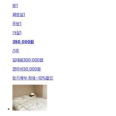
방
1
화장실
1
주방
1
거실
1
350,000
원
/
1주
임대료
300,000원
관리비
50,000원
장기계약 최대
~
10
%
할인